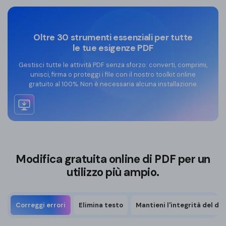
Oltre 30 strumenti essenziali per tutte
le tue esigenze PDF
Gestisci tutte le attività PDF senza sforzo: converti, comprimi,
unisci, firma o proteggi i file con il nostro toolkit online
Editor PDF offline
gratuito al 100%. Non è necessaria alcuna installazione.
Modifica gratuita online di PDF per un
utilizzo più ampio.
Correggi errori
Elimina testo
Mantieni l'integrità del de