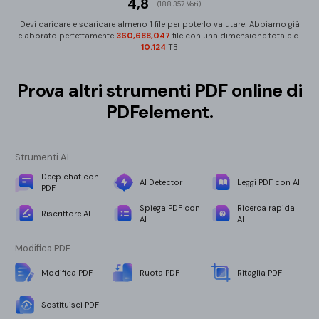
4,8
(188,357 Voti)
Devi caricare e scaricare almeno 1 file per poterlo valutare! Abbiamo già
elaborato perfettamente
360,688,070
file con una dimensione totale di
10.124
TB
Prova altri strumenti PDF online di
PDFelement.
Strumenti AI
Deep chat con
AI Detector
Leggi PDF con AI
PDF
Spiega PDF con
Ricerca rapida
Riscrittore AI
AI
AI
Modifica PDF
Modifica PDF
Ruota PDF
Ritaglia PDF
Sostituisci PDF