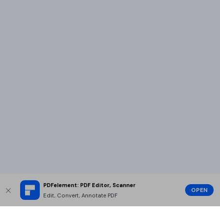
PDFelement: PDF Editor, Scanner
OPEN
Edit, Convert, Annotate PDF