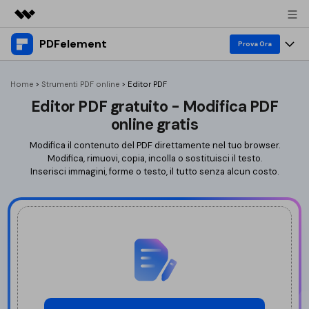
PDFelement
Prodotti in evidenza
Prova Ora
Creatività digitale AIGC
Prodotti
Business
Home
>
Strumenti PDF online
>
Editor PDF
Utilità
Editor PDF gratuito - Modifica PDF
Panoramica
Desktop
Strumenti online
Chi siamo
online gratis
Soluzione
PDFelement per Windows
Organizza PDF
Modifica il contenuto del PDF direttamente nel tuo browser.
Converti PDF
Sala stampa
Modifica, rimuovi, copia, incolla o sostituisci il testo.
PDFelement per Mac
Riorganizza PDF
Inserisci immagini, forme o testo, il tutto senza alcun costo.
Converti in PDF
Modifica PDF
Negozio
Mobile App
Ritaglia PDF
Word a PDF
Comprimi PDF
Supporto
Modifica PDF
PDFelement per iPhone/iPad
Ruota PDF
Excel a PDF
Annotazione PDF
AI per PDF
PDFelement per Android
Dividi PDF
PPT a PDF
Sostituisci testo
Elimina pagine
Cloud
Immagine a PDF
Traduttore PDF AI
Accedi
Prezzo
Estrai immagini