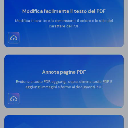
Modifica facilmente il testo del PDF
Modifica il carattere, la dimensione, il colore e lo stile del
carattere del PDF.
Editor PDF offline
Annota pagine PDF
Evidenzia testo PDF, aggiungi, copia, elimina testo PDF. E
aggiungi immagini e forme ai documenti PDF.
Editor PDF offline