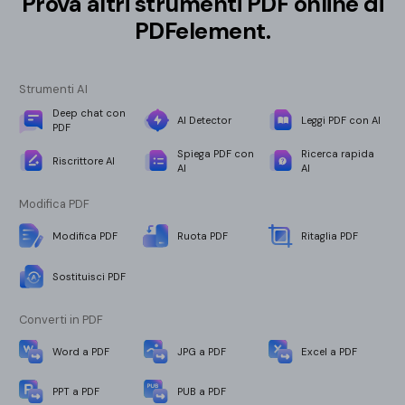
Prova altri strumenti PDF online di
PDFelement.
Strumenti AI
Deep chat con
AI Detector
Leggi PDF con AI
PDF
Spiega PDF con
Ricerca rapida
Riscrittore AI
AI
AI
Modifica PDF
Modifica PDF
Ruota PDF
Ritaglia PDF
Sostituisci PDF
Converti in PDF
Word a PDF
JPG a PDF
Excel a PDF
PPT a PDF
PUB a PDF