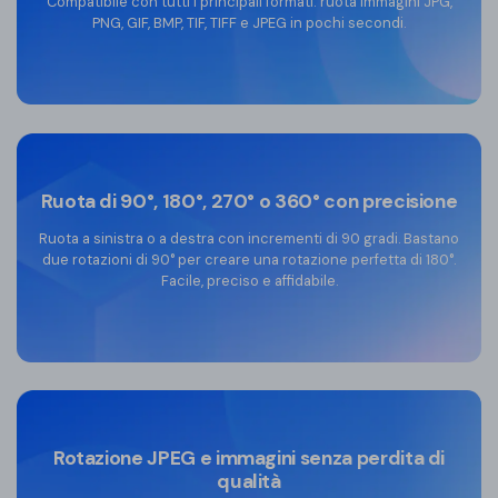
Compatibile con tutti i principali formati: ruota immagini JPG,
PNG, GIF, BMP, TIF, TIFF e JPEG in pochi secondi.
Ruota di 90°, 180°, 270° o 360° con precisione
Ruota a sinistra o a destra con incrementi di 90 gradi. Bastano
due rotazioni di 90° per creare una rotazione perfetta di 180°.
Facile, preciso e affidabile.
Rotazione JPEG e immagini senza perdita di
qualità