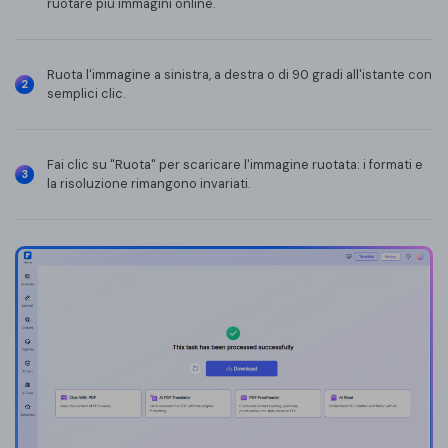
ruotare più immagini online.
Ruota l'immagine a sinistra, a destra o di 90 gradi all'istante con
2
semplici clic.
Fai clic su "Ruota" per scaricare l'immagine ruotata: i formati e
3
la risoluzione rimangono invariati.