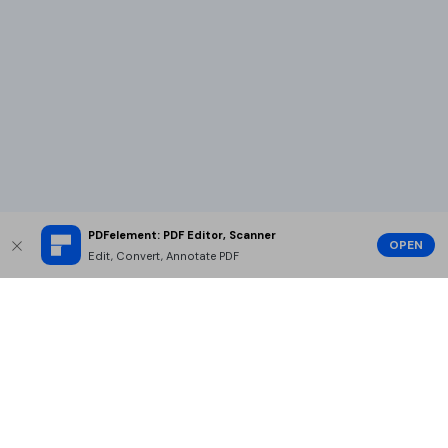
PDFelement: PDF Editor, Scanner
OPEN
Edit, Convert, Annotate PDF
Prodotti Popolari
Wondershare
Esplora AI