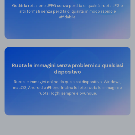
Goditi la rotazione JPEG senza perdita di qualità: ruota JPG e
altri formati senza perdita di qualità, in modo rapido e
affidabile.
Ruota le immagini senza problemi su qualsiasi
dispositivo
Ruota le immagini online da qualsiasi dispositivo: Windows,
macOS, Android o iPhone. Inclina le foto, ruota le immagini o
ruota i loghi sempre e ovunque.