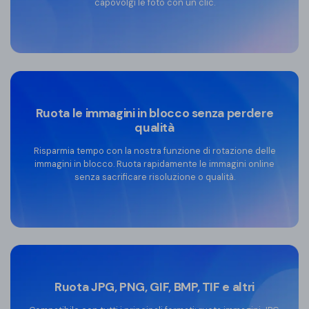
capovolgi le foto con un clic.
Ruota le immagini in blocco senza perdere
qualità
Risparmia tempo con la nostra funzione di rotazione delle
immagini in blocco. Ruota rapidamente le immagini online
senza sacrificare risoluzione o qualità.
Ruota JPG, PNG, GIF, BMP, TIF e altri