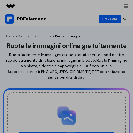
PDFelement
Prodotti in evidenza
Prova Ora
Creatività digitale AIGC
Prodotti
Business
Home
>
Strumenti PDF online
>
Ruota immagini
Utilità
Ruota le immagini online gratuitamente
Panoramica
Desktop
Strumenti online
Chi siamo
Soluzione
Ruota facilmente le immagini online gratuitamente con il nostro
PDFelement per Windows
rapido strumento di rotazione immagini in blocco. Ruota l'immagine
Organizza PDF
Converti PDF
Sala stampa
a sinistra, a destra o capovolgila di 180° con un clic.
PDFelement per Mac
Supporta i formati PNG, JPG, JPEG, GIF, BMP, TIF, TIFF con rotazione
Riorganizza PDF
Converti in PDF
senza perdita di dati.
Modifica PDF
Negozio
Mobile App
Ritaglia PDF
Word a PDF
Comprimi PDF
Supporto
Modifica PDF
PDFelement per iPhone/iPad
Ruota PDF
Excel a PDF
Annotazione PDF
AI per PDF
PDFelement per Android
Dividi PDF
PPT a PDF
Sostituisci testo
Elimina pagine
Cloud
Immagine a PDF
Traduttore PDF AI
Accedi
Prezzo
Estrai immagini