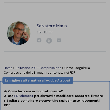
Salvatore Marin
Staff Editor
Home
>
Soluzione PDF - Compressione
> Come Eseguire la
Compressione delle Immagini contenute nei PDF
La migliore alternativa all'Adobe Acrobat
Q: Come lavorare in modo efficiente?
A: Usa
PDFelement
per aiutarti a modificare, annotare, firmare,
ritagliare, combinare e convertire rapidamente i documenti
PDF.