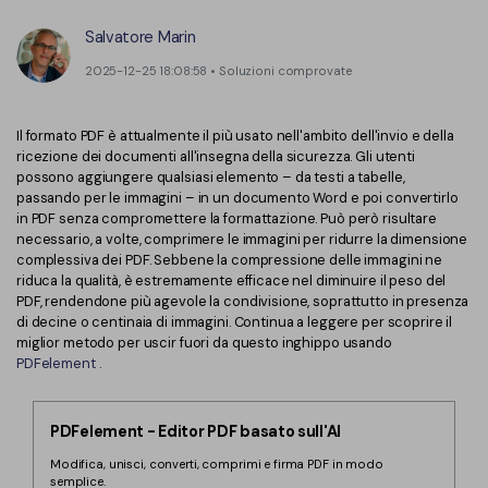
Converti PDF
PDFelement Cloud
Esegui OCR su PDF
Salvatore Marin
Modifica PDF
Online Gratis
2025-12-25 18:08:58 • Soluzioni comprovate
APP PDF
Compimi PDF
PDF in Word
Firma su PDF
Organizza PDF
Il formato PDF è attualmente il più usato nell'ambito dell'invio e della
Comprimere PDF
ricezione dei documenti all'insegna della sicurezza. Gli utenti
PDF editor per Mac
Ritaglia PDF
possono aggiungere qualsiasi elemento – da testi a tabelle,
Unire PDF
Comprimere PDF
passando per le immagini – in un documento Word e poi convertirlo
Modulo PDF
in PDF senza compromettere la formattazione. Può però risultare
Word in PDF
necessario, a volte, comprimere le immagini per ridurre la dimensione
Tutti Gli Argomenti
complessiva dei PDF. Sebbene la compressione delle immagini ne
Firma PDF
Altri Strumenti Online
riduca la qualità, è estremamente efficace nel diminuire il peso del
Soluzioni PDF per
PDF, rendendone più agevole la condivisione, soprattutto in presenza
Batch PDF
di decine o centinaia di immagini. Continua a leggere per scoprire il
miglior metodo per uscir fuori da questo inghippo usando
Educazione
Firma digitale certificata
PDFelement
.
Servizio IT
Smart Redact PDF
PDFelement - Editor PDF basato sull'AI
Legale
PDF OCR
Modifica, unisci, converti, comprimi e firma PDF in modo
Sanità
Extrai dati PDF
semplice.