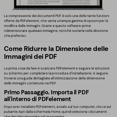
PDFelement per iOS
Chat con documento
PDFelement per Android
La compressione dei documenti PDF è solo una delle tante funzioni
AI Image Generator
Tutorial Video
offerte da PDFelement, che vanta un'ampia gamma di opzioni per la
modifica delle immagini. Grazie a questo software potrai
ridimensionare qualsiasi immagine, nonché ruotarla nella direzione
Support
Tutte Le Funzionalità
che preferisci.
Contatta il supporto
Come Ridurre la Dimensione delle
Specifiche tecniche
Immagini dei PDF
Aggiornamenti
La prima cosa da fare è scaricare PDFelement e seguire le istruzioni
Centro di download
su schermo per completare la procedura d'installazione. A seguire
troverai una guida dettagliata all'ottimizzazione della dimensione
Aggiorna a PDFelement 12
delle immagini contenute nei PDF.
Primo Passaggio. Importa il PDF
all'interno di PDFelement
Dopo aver installato PDFelement, avvialo sul tuo computer, clicca sul
pulsante Apri dalla schermata Home, quindi seleziona i documenti
che desideri importare nel programma.