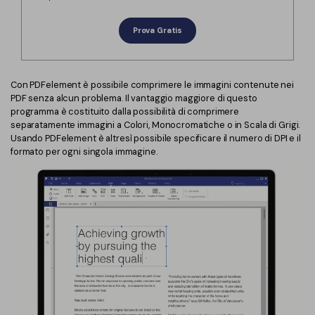
Finanza
Password PDF
Prova Gratis
Governo
Condividi PDF
Pubblicazione
AI per PDF
Con PDFelement è possibile comprimere le immagini contenute nei
PDF senza alcun problema. Il vantaggio maggiore di questo
Freelancer
Chat con PDF
programma è costituito dalla possibilità di comprimere
separatamente immagini a Colori, Monocromatiche o in Scala di Grigi.
Recensioni e premi
Usando PDFelement è altresì possibile specificare il numero di DPI e il
Riassunto PDF AI
formato per ogni singola immagine.
Storie di clienti
Traduzione PDF AI
Recensioni di clienti
Controllo grammatica AI
Confronto dei software PDF
Chat con immagine
Guida utente
Rilevatore di contenuti AI
PDFelement per Windows
Riscrivi PDF con AI
PDFelement per Mac
Leggi PDF con AI