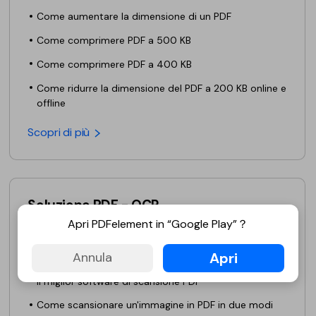
PDFelement per iOS
Come aumentare la dimensione di un PDF
Chat con documento
PDFelement per Android
Come comprimere PDF a 500 KB
AI Image Generator
Tutorial Video
Come comprimere PDF a 400 KB
Support
Come ridurre la dimensione del PDF a 200 KB online e
Tutte Le Funzionalità
offline
Contatta il supporto
Scopri di più
Specifiche tecniche
Aggiornamenti
Centro di download
Soluzione PDF - OCR
Aggiorna a PDFelement 12
Apri PDFelement in “Google Play”？
Come convertire la Scrittura a Mano in Testo
Apri
Annula
Come Scannerizzare più Pagine in un Unico File PDF
Il miglior software di scansione PDF
Come scansionare un'immagine in PDF in due modi