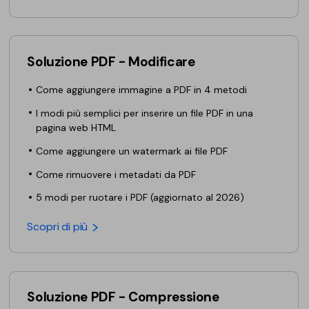
Finanza
Password PDF
Governo
Condividi PDF
Soluzione PDF - Modificare
Pubblicazione
AI per PDF
Come aggiungere immagine a PDF in 4 metodi
Freelancer
Chat con PDF
I modi più semplici per inserire un file PDF in una
pagina web HTML
Recensioni e premi
Riassunto PDF AI
Come aggiungere un watermark ai file PDF
Storie di clienti
Traduzione PDF AI
Come rimuovere i metadati da PDF
Recensioni di clienti
Controllo grammatica AI
5 modi per ruotare i PDF (aggiornato al 2026)
Confronto dei software PDF
Chat con immagine
Scopri di più
Guida utente
Rilevatore di contenuti AI
PDFelement per Windows
Riscrivi PDF con AI
PDFelement per Mac
Soluzione PDF - Compressione
Leggi PDF con AI