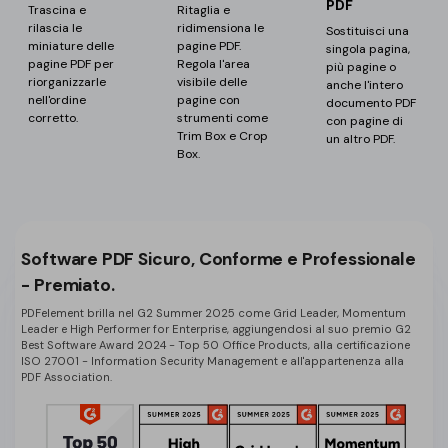
PDF
Trascina e
Ritaglia e
rilascia le
ridimensiona le
Sostituisci una
miniature delle
pagine PDF.
singola pagina,
pagine PDF per
Regola l'area
più pagine o
riorganizzarle
visibile delle
anche l'intero
nell'ordine
pagine con
documento PDF
corretto.
strumenti come
con pagine di
Trim Box e Crop
un altro PDF.
Box.
Software PDF Sicuro, Conforme e Professionale
- Premiato.
PDFelement brilla nel G2 Summer 2025 come Grid Leader, Momentum
Leader e High Performer for Enterprise, aggiungendosi al suo premio G2
Best Software Award 2024 - Top 50 Office Products, alla certificazione
ISO 27001 - Information Security Management e all'appartenenza alla
PDF Association.