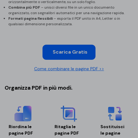
PDFelement per iOS
orizzontalmente o verticalmente, su un solo foglio.
Combina più PDF
– unisci diversi file in un unico documento
Chat con documento
PDFelement per Android
organizzato, con segnalibri automatici per una navigazione rapida.
Formati pagina flessibili
– esporta il PDF unito in A4, Letter o in
AI Image Generator
Tutorial Video
qualsiasi dimensione personalizzata.
Support
Tutte Le Funzionalità
Contatta il supporto
Scarica Gratis
Specifiche tecniche
Come combinare le pagine PDF >>
Aggiornamenti
Centro di download
Organizza PDF in più modi.
Aggiorna a PDFelement 12
Riordina le
Ritaglia le
Sostituisci
pagine PDF
pagine PDF
le pagine