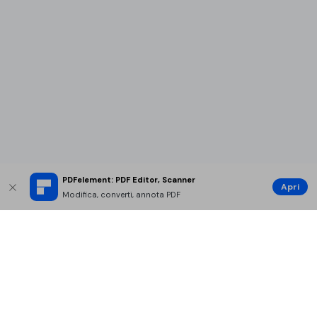
PDFelement: PDF Editor, Scanner
Apri
Modifica, converti, annota PDF
Prodotti Popolari
Wondershare