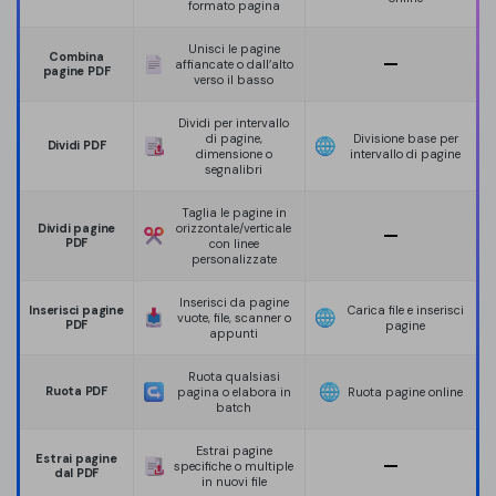
formato pagina
Unisci le pagine
Combina
affiancate o dall’alto
pagine PDF
verso il basso
Dividi per intervallo
di pagine,
Divisione base per
Dividi PDF
dimensione o
intervallo di pagine
segnalibri
Taglia le pagine in
Dividi pagine
orizzontale/verticale
PDF
con linee
personalizzate
Inserisci da pagine
Inserisci pagine
Carica file e inserisci
vuote, file, scanner o
PDF
pagine
appunti
Ruota qualsiasi
Ruota PDF
pagina o elabora in
Ruota pagine online
batch
Estrai pagine
Estrai pagine
specifiche o multiple
dal PDF
in nuovi file