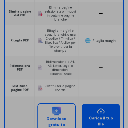
Elimina pagine
Elimina pagine
selezionate o rimuovi
dal PDF
in batch le pagine
bianche
Ritaglia margini e
spazi bianchi, o usa
CropBox / TrimBox /
Ritaglia PDF
Ritaglia margini
BleedBox / ArtBox per
file pronti per la
stampa
Ridimensiona a A4,
Ridimensiona
A3, Letter, Legal o
PDF
dimensioni
personalizzate
Sostituisci
Sostituisci le pagine
pagine PDF
con file
Carica il tuo
Download
file
gratuito