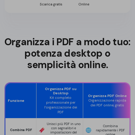
Scarica gratis
Online
Organizza i PDF a modo tuo:
potenza desktop o
semplicità online.
Organizza PDF su
Desktop
Organizza PDF Online
Kit completo
Funzione
Organizzazione rapida
professionale per
dei PDF online, gratis
l’organizzazione dei
PDF
Unisci più PDF in uno
Combina
con segnalibri e
Combina PDF
rapidamente i PDF
impostazioni del
online