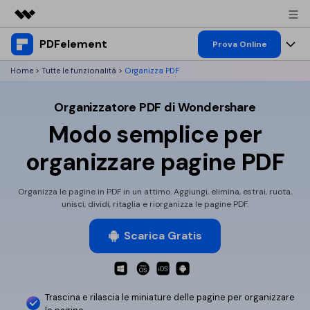
PDFelement
Prodotti in evidenza
Prova Online
Creatività digitale AIGC
Home
>
Tutte le funzionalità
>
Organizza PDF
Prodotti
Business
Utilità
Organizzatore PDF di Wondershare
Panoramica
Desktop
Funzionalità
Chi siamo
Modo semplice per
Soluzione
PDFelement per Windows
PDF Editor
Risorse & Supporto
Sala stampa
organizzare pagine PDF
PDFelement per Mac
Visualizza PDF
Blog
Società
Negozio
Organizza le pagine in PDF in un attimo. Aggiungi, elimina, estrai, ruota,
Mobile App
Annota PDF
unisci, dividi, ritaglia e riorganizza le pagine PDF.
Esempi PDF gratuiti
Supporto
PMI da 1 a 10 utenti
PDFelement per iPhone/iPad
Accedi
Acquista Ora
Crea PDF
Come modificare PDF
Scarica Gratis
PDFelement per Android
Unisci PDF
Azienda con 10+ utenti
Conoscenza su PDF
search
Conversione PDF
Stampa PDF
Cloud
Trascina e rilascia le miniature
delle pagine per organizzare
Top PDF Editor