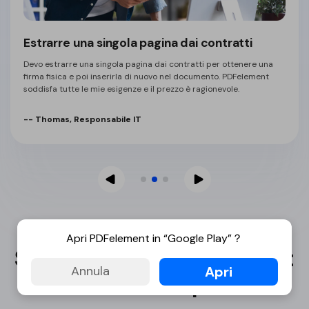
Estrarre una singola pagina dai contratti
Devo estrarre una singola pagina dai contratti per ottenere una
firma fisica e poi inserirla di nuovo nel documento. PDFelement
soddisfa tutte le mie esigenze e il prezzo è ragionevole.
-- Thomas, Responsabile IT
Apri PDFelement in “Google Play”？
Scegli il piano PDFelement
Apri
Annula
che funziona per te.