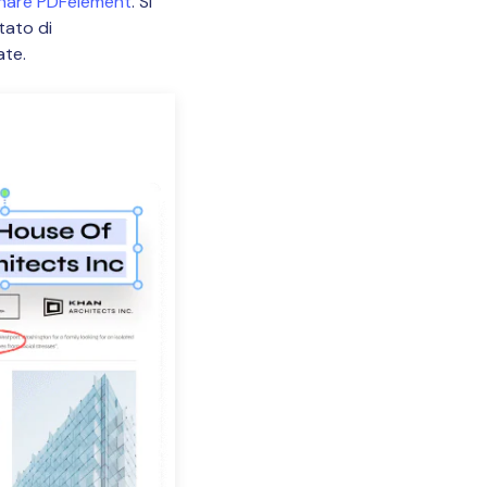
hare PDFelement
. Si
tato di
ate.