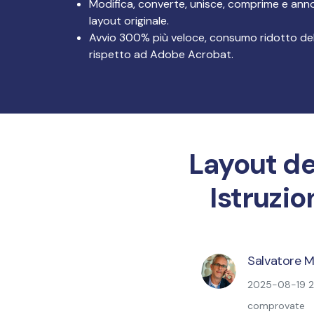
Modifica, converte, unisce, comprime e anno
Tutte Le Funzionalità
layout originale.
Avvio 300% più veloce, consumo ridotto d
rispetto ad Adobe Acrobat.
Layout de
Istruzi
Salvatore M
2025-08-19 20
comprovate