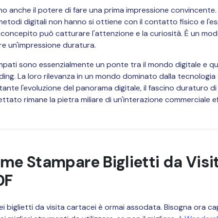
anno anche il potere di fare una prima impressione convincente. U
todi digitali non hanno si ottiene con il contatto fisico e l'es
n concepito può catturare l'attenzione e la curiosità. È un mod
re un'impressione duratura.
tampati sono essenzialmente un ponte tra il mondo digitale e que
ing. La loro rilevanza in un mondo dominato dalla tecnologia è
ante l'evoluzione del panorama digitale, il fascino duraturo di 
tato rimane la pietra miliare di un'interazione commerciale ef
ome Stampare Biglietti da Visi
DF
i biglietti da visita cartacei è ormai assodata. Bisogna ora c