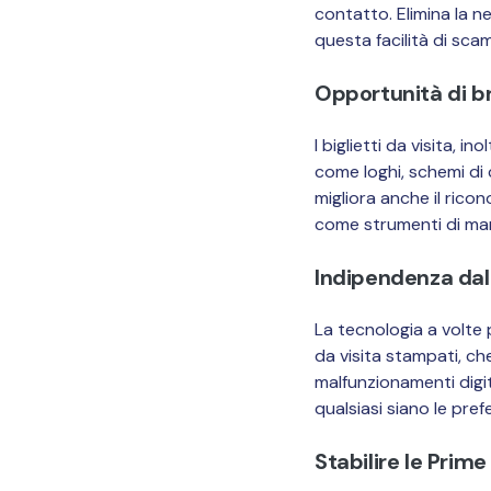
contatto. Elimina la n
questa facilità di scam
Opportunità di b
I biglietti da visita, 
come loghi, schemi di 
migliora anche il ricon
come strumenti di mar
Indipendenza dal
La tecnologia a volte p
da visita stampati, ch
malfunzionamenti digit
qualsiasi siano le pre
Stabilire le Prim