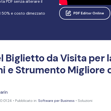
ta PDF senza alterare il
Pubblicazione
el 50% e costo dimezzato
PDF Editor Online
Freelancer
l Biglietto da Visita per 
oni e Strumento Migliore 
arin
:01:24 • Pubblicato in:
Software per Business
• Soluzioni