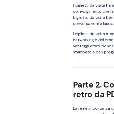
I biglietti da visita h
coinvolgimento che i me
biglietto da visita be
conversazioni e lascia
I biglietti da visita s
networking e del brand
vantaggi citati. Nonost
stampato e ben proget
Parte 2. C
retro da P
La reale importanza de