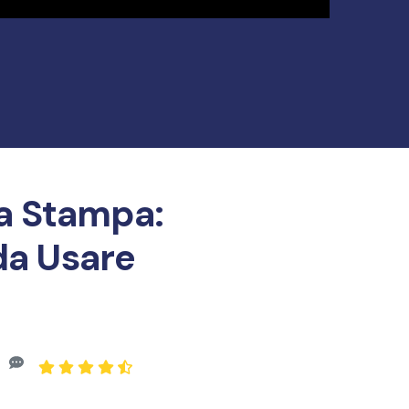
Tutorial
12
Video
la Stampa:
da Usare