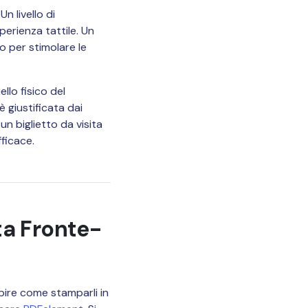
n livello di
perienza tattile. Un
o per stimolare le
llo fisico del
 giustificata dai
un biglietto da visita
ficace.
ta Fronte-
apire come stamparli in