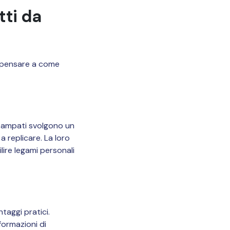
tti da
di pensare a come
 stampati svolgono un
a replicare. La loro
lire legami personali
taggi pratici.
formazioni di