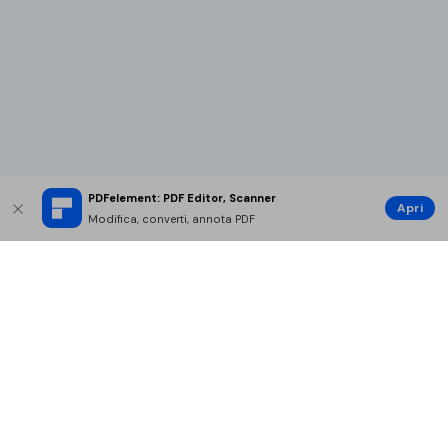
PDFelement: PDF Editor, Scanner
Apri
Modifica, converti, annota PDF
Prodotti Popolari
Wondershare
Esplora AI