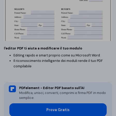
PDFelement per iOS
Chat con documento
PDFelement per Android
AI Image Generator
Tutorial Video
Support
Tutte Le Funzionalità
Contatta il supporto
l'editor PDF ti aiuta a modificare il tuo modulo
Specifiche tecniche
Editing rapido e smart proprio come su Microsoft Word
Il riconoscimento intelligente dei moduli rende il tuo PDF
Aggiornamenti
compilabile
Centro di download
Aggiorna a PDFelement 12
PDFelement - Editor PDF basato sull'AI
Modifica, unisci, converti, comprimi e firma PDF in modo
semplice.
Prova Gratis