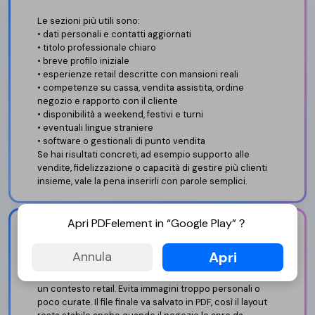
Le sezioni più utili sono:
• dati personali e contatti aggiornati
• titolo professionale chiaro
• breve profilo iniziale
• esperienze retail descritte con mansioni reali
• competenze su cassa, vendita assistita, ordine
negozio e rapporto con il cliente
• disponibilità a weekend, festivi e turni
• eventuali lingue straniere
• software o gestionali di punto vendita
Se hai risultati concreti, ad esempio supporto alle
vendite, fidelizzazione o capacità di gestire più clienti
insieme, vale la pena inserirli con parole semplici.
Apri PDFelement in “Google Play”？
Foto, PDF e dettagli pratici
Apri
Annula
La foto non è obbligatoria, ma nel mercato italiano può
essere usata se è professionale, neutra e coerente con
un contesto retail. Evita immagini troppo personali o
poco curate. Il file finale va salvato in PDF, così il layout