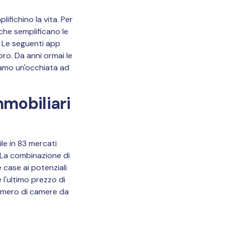
ifichino la vita. Per
che semplificano le
. Le seguenti app
voro. Da anni ormai le
diamo un'occhiata ad
mmobiliari
ile in 83 mercati
. La combinazione di
e case ai potenziali
 l'ultimo prezzo di
l numero di camere da