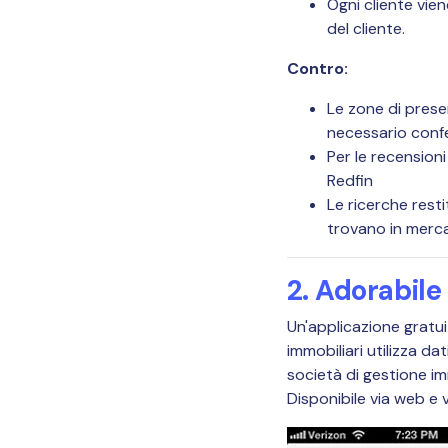
Ogni cliente vie
del cliente.
Contro:
Le zone di presen
necessario confe
Per le recension
Redfin
Le ricerche rest
trovano in mercat
2. Adorabile
Un'applicazione gratuit
immobiliari utilizza da
società di gestione im
Disponibile via web e v