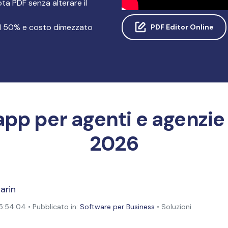
ta PDF senza alterare il
Pubblicazione
el 50% e costo dimezzato
PDF Editor Online
Freelancer
 app per agenti e agenzie
2026
arin
:54:04 • Pubblicato in:
Software per Business
• Soluzioni