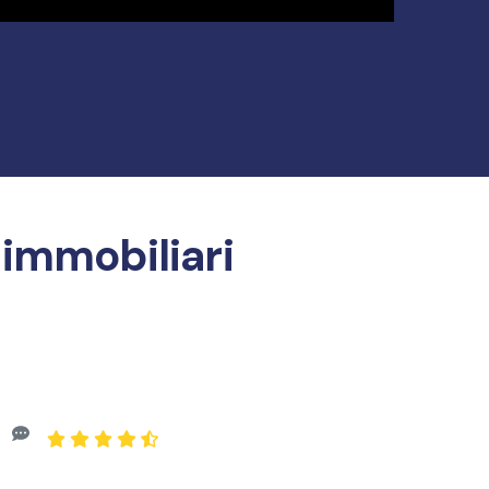
Tutorial
12
Video
 immobiliari