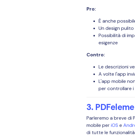
Pro:
È anche possibile
Un design pulito
Possibilità di i
esigenze
Contro:
Le descrizioni ve
A volte l'app in
L'app mobile non 
per controllare i
3. PDFelemen
Parleremo a breve di 
mobile per
iOS
e
Andr
di tutte le funzionalit