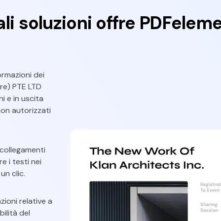
li soluzioni offre PDFelem
ormazioni dei
ore) PTE LTD
i e in uscita
non autorizzati
 collegamenti
 i testi nei
un clic.
ioni relative a
ilità del