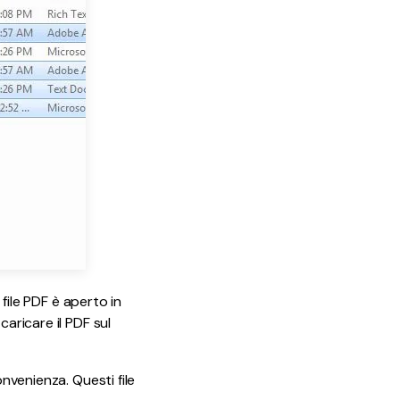
 file PDF è aperto in
aricare il PDF sul
onvenienza. Questi file