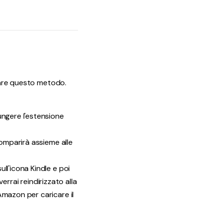
usare questo metodo.
ungere l'estensione
comparirà assieme alle
ll'icona Kindle e poi
verrai reindirizzato alla
Amazon per caricare il