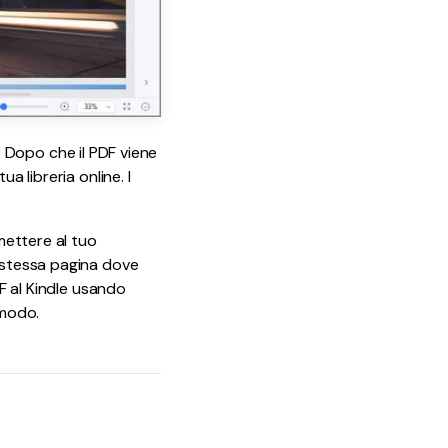
le. Dopo che il PDF viene
a libreria online. I
mettere al tuo
a stessa pagina dove
DF al Kindle usando
 modo.