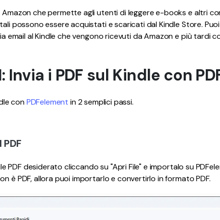
Pubblicazione
 Amazon che permette agli utenti di leggere e-books e altri cont
tali possono essere acquistati e scaricati dal Kindle Store. Pu
Freelancer
via email al Kindle che vengono ricevuti da Amazon e più tardi c
1: Invia i PDF sul Kindle con P
indle con
PDFelement
in 2 semplici passi.
l PDF
file PDF desiderato cliccando su "Apri File" e importalo su PDFeleme
on è PDF, allora puoi importarlo e convertirlo in formato PDF.