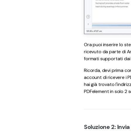
Ora puoi inserire lo ste
ricevuto da parte di Am
formati supportati da
Ricorda, devi prima c
account di ricevere i 
hai già trovato l'indir
PDFelement in solo 2 s
Soluzione 2: Invia