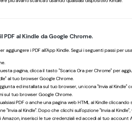
re più avanti scaricati usando qualsiasi dispositivo Kindle.
a il PDF al Kindle da Google Chrome.
per aggiungere i PDF all'App Kindle. Segui i seguenti passi per 
me.
uesta pagina, clicca il tasto "Scarica Ora per Chrome" per aggi
ndle" al tuo browser Google Chrome.
giunta ed installata sul tuo browser, un icona "Invia al Kindle" 
oni sul tuo browser Google Chrome.
qualsiasi PDF o anche una pagina web HTML al Kindle cliccando su
 "Invia al Kindle". Dopo che clicchi sull'opzione "Invia al Kindle", 
 Amazon, inserisci le tue credenziali ed accedi al tuo account 