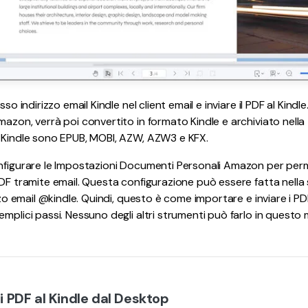
sso indirizzo email Kindle nel client email e inviare il PDF al Kind
azon, verrà poi convertito in formato Kindle e archiviato nella tu
i Kindle sono EPUB, MOBI, AZW, AZW3 e KFX.
onfigurare le Impostazioni Documenti Personali Amazon per per
PDF tramite email. Questa configurazione può essere fatta nell
izzo email @kindle. Quindi, questo è come importare e inviare i P
emplici passi. Nessuno degli altri strumenti può farlo in questo
 i PDF al Kindle dal Desktop