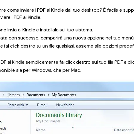
ire come inviare i PDF al Kindle dal tuo desktop? È facile e s
viare i PDF al Kindle.
one Invia al Kindle e installala sul tuo sistema.
llata con successo, comparirà una nuova opzione nel tuo menù d
e fai click destro su un file qualsiasi, assieme alle opzioni predef
 PDF al Kindle semplicemente fai click destro sul tuo file PDF e clic
isponibile sia per Windows, che per Mac.