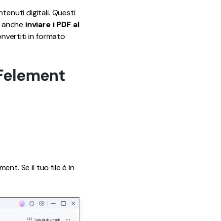
Tutorial
12
enuti digitali. Questi
Video
oi anche
inviare i PDF al
onvertiti in formato
DFelement
nt. Se il tuo file è in