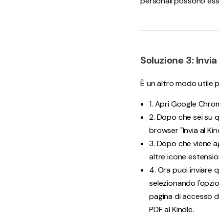
personali possono esse
Soluzione 3: Invi
È un altro modo utile 
1. Apri Google Chro
2. Dopo che sei su q
browser "Invia al Ki
3. Dopo che viene ag
altre icone estensi
4. Ora puoi inviare 
selezionando l'opzione
pagina di accesso di
PDF al Kindle.