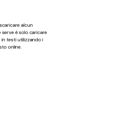
Tutorial
12
Video
 scaricare alcun
e serve è solo caricare
in testi utilizzando i
sto online.