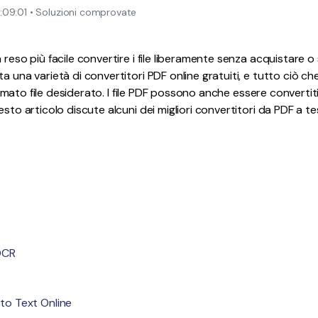
:09:01 • Soluzioni comprovate
Pubblicazione
Freelancer
 reso più facile convertire i file liberamente senza acquistare o
a una varietà di convertitori PDF online gratuiti, e tutto ciò ch
 formato file desiderato. I file PDF possono anche essere convertiti 
esto articolo discute alcuni dei migliori convertitori da PDF a te
OCR
to Text Online