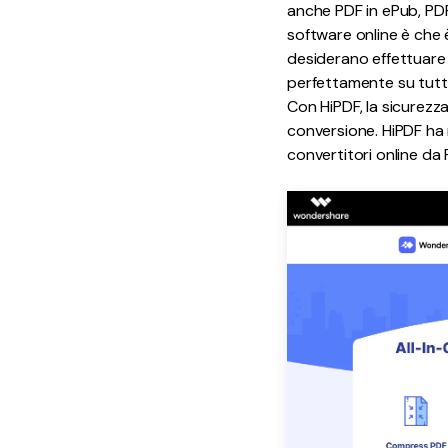
anche PDF in ePub, PDF 
software online è che è
desiderano effettuare
perfettamente su tutti 
Con HiPDF, la sicurezz
conversione. HiPDF ha m
convertitori online da 