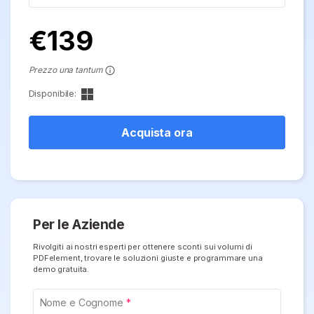
search
Conversione PDF
Online Gratis
Modifica PDF
Top PDF Editor
€
139
PDF in Word
Compimi PDF
Esegui OCR su PDF
Prezzo una tantum
Comprimere PDF
APP PDF
Organizza PDF
Disponibile:
Unire PDF
Firma su PDF
Ritaglia PDF
Word in PDF
Acquista ora
PDF editor per Mac
Modulo PDF
Comprimere PDF
Firma PDF
Soluzioni PDF per
Batch PDF
Educazione
Firma digitale certificata
Per le Aziende
Servizio IT
Rivolgiti ai nostri esperti per ottenere sconti sui volumi di
Smart Redact PDF
PDFelement, trovare le soluzioni giuste e programmare una
demo gratuita.
Legale
PDF OCR
Sanità
Nome e Cognome
Extrai dati PDF