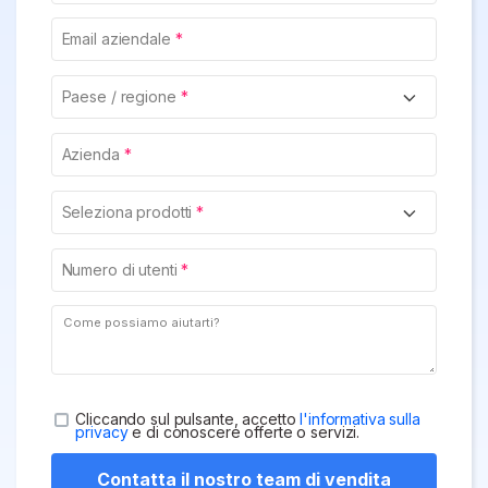
Finanza
Password PDF
Email aziendale
Governo
Condividi PDF
Paese / regione
Pubblicazione
AI per PDF
Freelancer
Azienda
Chat con PDF
Recensioni e premi
Riassunto PDF AI
Seleziona prodotti
Storie di clienti
Traduzione PDF AI
Recensioni di clienti
Numero di utenti
Controllo grammatica AI
Confronto dei software PDF
Chat con immagine
Guida utente
Rilevatore di contenuti AI
PDFelement per Windows
Cliccando sul pulsante, accetto
l'informativa sulla
Riscrivi PDF con AI
PDFelement per Mac
privacy
e di conoscere offerte o servizi.
Leggi PDF con AI
PDFelement per iOS
Contatta il nostro team di vendita