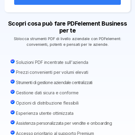
PDFelement per Android
Chat con documento
Tutorial Video
AI Image Generator
Scopri cosa può fare PDFelement Business
per te
Support
Sblocca strumenti PDF di livello aziendale con PDFelement:
Contatta il supporto
convenienti, potenti e pensati per le aziende.
Specifiche tecniche
Aggiornamenti
Soluzioni PDF incentrate sull'azienda
Prezzi convenienti per volumi elevati
Centro di download
Strumenti di gestione aziendale centralizzati
Aggiorna a PDFelement 12
Gestione dati sicura e conforme
Opzioni di distribuzione flessibili
Esperienza utente ottimizzata
Assistenza personalizzata per vendite e onboarding
Accesso prioritario al supporto Premium