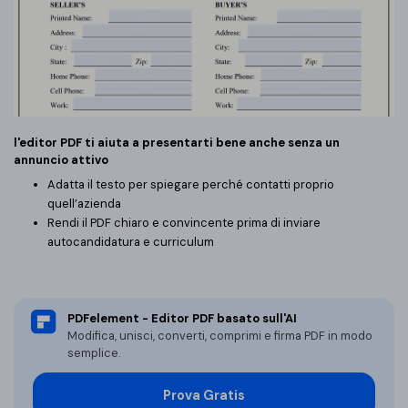
PDFelement per iOS
Chat con documento
PDFelement per Android
AI Image Generator
Tutorial Video
Support
Tutte Le Funzionalità
l'editor PDF ti aiuta a presentarti bene anche senza un
Contatta il supporto
annuncio attivo
Specifiche tecniche
Adatta il testo per spiegare perché contatti proprio
quell’azienda
Aggiornamenti
Rendi il PDF chiaro e convincente prima di inviare
autocandidatura e curriculum
Centro di download
Aggiorna a PDFelement 12
PDFelement - Editor PDF basato sull'AI
Modifica, unisci, converti, comprimi e firma PDF in modo
semplice.
Prova Gratis