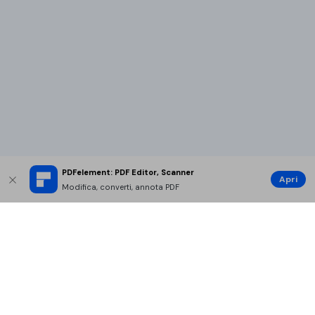
PDFelement: PDF Editor, Scanner
Apri
Modifica, converti, annota PDF
Prodotti Popolari
Wondershare