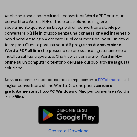
Converti PDF
PDFelement Cloud
Esegui OCR su PDF
Modifica PDF
Online Gratis
Anche se sono disponibili molti convertitori Word a PDF online, un
APP PDF
convertitore Word a PDF offline è una soluzione migliore,
Compimi PDF
PDF in Word
specialmente quando hai bisogno di un convertitore stabile per
Firma su PDF
convertere più file in gruppo
senza una connessione ad internet
o
Organizza PDF
non ti senti a tuo agio a caricare i tuoi documenti online su un sito di
Comprimere PDF
PDF editor per Mac
terze parti. Questo post introdurrà 6 programmi di
conversione
Ritaglia PDF
Word a PDF offline
che possono essere scaricati gratuitamente e
Unire PDF
Comprimere PDF
installati sul tuo dispositivo. Che ti serva convertire i Word in PDF
Modulo PDF
offline su un computer o telefono cellulare, qui puoi trovare la giusta
Word in PDF
soluzione.
Tutti Gli Argomenti
Firma PDF
Altri Strumenti Online
Se vuoi risparmiare tempo, scarica semplicemente
PDFelement
. Ha il
Soluzioni PDF per
miglior convertitore offline Word a Doc che puoi
scaricare
Batch PDF
gratuitamente sul tuo PC Windows o Mac
per convertire i Word in
Educazione
PDF offline.
Firma digitale certificata
Servizio IT
Smart Redact PDF
Legale
PDF OCR
Centro di Download
Sanità
Extrai dati PDF