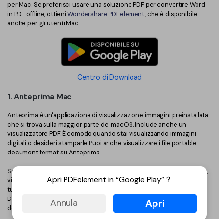
per Mac. Se preferisci usare una soluzione PDF per convertire Word
in PDF offline, ottieni
Wondershare PDFelement
, che è disponibile
anche per gli utenti Mac.
Centro di Download
1. Anteprima Mac
Anteprima è un'applicazione di visualizzazione immagini preinstallata
che si trova sulla maggior parte dei macOS. Include anche un
visualizzatore PDF. È comodo quando stai visualizzando immagini
digitali o desideri stamparle Puoi anche visualizzare i file portable
document format su Anteprima.
Se hai un documento Word su Mac e desideri salvarlo in formato PDF,
Apri PDFelement in “Google Play”？
viene facilmente fatto usando Anteprima su Mac: Apri Anteprima sul
tuo macOS, poi apri il documento Word che desideri salvare in pDF.
Dopo che viene aperto, vai su menu dove troverai l'opzione File. Qui
Apri
Annula
dovrai scegliere l'opzione "Esporta in PDF".