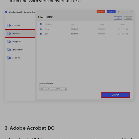
il tuo doc Word verrà convertito in PDF.
3. Adobe Acrobat DC