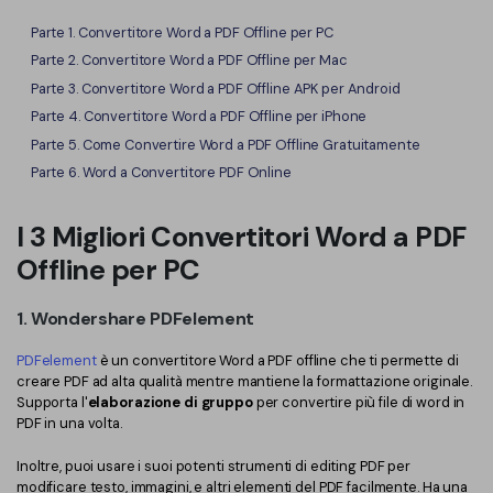
Finanza
Parte 1. Convertitore Word a PDF Offline per PC
Password PDF
Parte 2. Convertitore Word a PDF Offline per Mac
Governo
Condividi PDF
Parte 3. Convertitore Word a PDF Offline APK per Android
Parte 4. Convertitore Word a PDF Offline per iPhone
Pubblicazione
AI per PDF
Parte 5. Come Convertire Word a PDF Offline Gratuitamente
Freelancer
Parte 6. Word a Convertitore PDF Online
Chat con PDF
Recensioni e premi
Riassunto PDF AI
I 3 Migliori Convertitori Word a PDF
Storie di clienti
Offline per PC
Traduzione PDF AI
Recensioni di clienti
Controllo grammatica AI
1. Wondershare PDFelement
Confronto dei software PDF
Chat con immagine
PDFelement
è un convertitore Word a PDF offline che ti permette di
Guida utente
creare PDF ad alta qualità mentre mantiene la formattazione originale.
Rilevatore di contenuti AI
Supporta l'
elaborazione di gruppo
per convertire più file di word in
PDFelement per Windows
PDF in una volta.
Riscrivi PDF con AI
PDFelement per Mac
Inoltre, puoi usare i suoi potenti strumenti di editing PDF per
Leggi PDF con AI
modificare testo, immagini, e altri elementi del PDF facilmente. Ha una