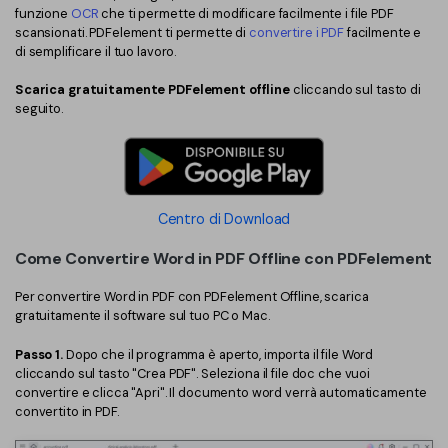
PDFelement per iOS
funzione
OCR
che ti permette di modificare facilmente i file PDF
Chat con documento
scansionati. PDFelement ti permette di
convertire i PDF
facilmente e
PDFelement per Android
di semplificare il tuo lavoro.
AI Image Generator
Tutorial Video
Scarica gratuitamente PDFelement offline
cliccando sul tasto di
seguito.
Support
Tutte Le Funzionalità
Contatta il supporto
Specifiche tecniche
Centro di Download
Aggiornamenti
Come Convertire Word in PDF Offline con PDFelement
Centro di download
Per convertire Word in PDF con PDFelement Offline, scarica
Aggiorna a PDFelement 12
gratuitamente il software sul tuo PC o Mac.
Passo 1.
Dopo che il programma è aperto, importa il file Word
cliccando sul tasto "Crea PDF". Seleziona il file doc che vuoi
convertire e clicca "Apri". Il documento word verrà automaticamente
convertito in PDF.