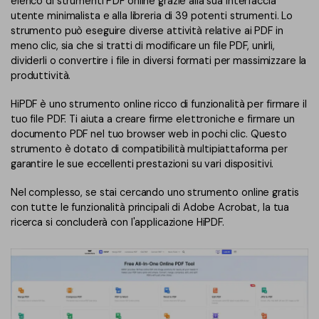
elenco di strumenti PDF online grazie alla sua interfaccia
PDFelement per iOS
utente minimalista e alla libreria di 39 potenti strumenti. Lo
Chat con documento
PDFelement per Android
strumento può eseguire diverse attività relative ai PDF in
meno clic, sia che si tratti di modificare un file PDF, unirli,
AI Image Generator
Tutorial Video
dividerli o convertire i file in diversi formati per massimizzare la
produttività.
Support
Tutte Le Funzionalità
HiPDF è uno strumento online ricco di funzionalità per firmare il
Contatta il supporto
tuo file PDF. Ti aiuta a creare firme elettroniche e firmare un
documento PDF nel tuo browser web in pochi clic. Questo
Specifiche tecniche
strumento è dotato di compatibilità multipiattaforma per
garantire le sue eccellenti prestazioni su vari dispositivi.
Aggiornamenti
Nel complesso, se stai cercando uno strumento online gratis
Centro di download
con tutte le funzionalità principali di Adobe Acrobat, la tua
Aggiorna a PDFelement 12
ricerca si concluderà con l'applicazione HiPDF.