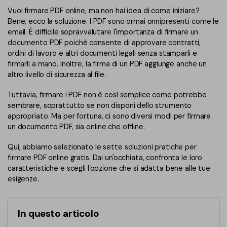
Converti PDF
PDFelement Cloud
Vuoi firmare PDF online, ma non hai idea di come iniziare?
Esegui OCR su PDF
Modifica PDF
Bene, ecco la soluzione. I PDF sono ormai onnipresenti come le
Online Gratis
email. È difficile sopravvalutare l'importanza di firmare un
APP PDF
Compimi PDF
documento PDF poiché consente di approvare contratti,
PDF in Word
ordini di lavoro e altri documenti legali senza stamparli e
Firma su PDF
Organizza PDF
firmarli a mano. Inoltre, la firma di un PDF aggiunge anche un
Comprimere PDF
PDF editor per Mac
altro livello di sicurezza al file.
Ritaglia PDF
Unire PDF
Comprimere PDF
Tuttavia, firmare i PDF non è così semplice come potrebbe
Modulo PDF
sembrare, soprattutto se non disponi dello strumento
Word in PDF
appropriato. Ma per fortuna, ci sono diversi modi per firmare
Tutti Gli Argomenti
Firma PDF
un documento PDF, sia online che offline.
Altri Strumenti Online
Soluzioni PDF per
Batch PDF
Qui, abbiamo selezionato le sette soluzioni pratiche per
firmare PDF online gratis. Dai un'occhiata, confronta le loro
Educazione
Firma digitale certificata
caratteristiche e scegli l'opzione che si adatta bene alle tue
esigenze.
Servizio IT
Smart Redact PDF
Legale
PDF OCR
In questo articolo
Sanità
Extrai dati PDF