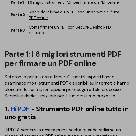
Parte 1
I 6 migliori strumenti PDF per firmare un PDF online
Finanza
Password PDF
Rischi della firma di un PDF con un servizio di firma
Parte 2
PDF online
Governo
Condividi PDF
Come firmare un PDF con Secure Desktop PDF
Parte 3
Solution
Pubblicazione
AI per PDF
Freelancer
Chat con PDF
Parte 1: I 6 migliori strumenti PDF
Recensioni e premi
Riassunto PDF AI
per firmare un PDF online
Storie di clienti
Traduzione PDF AI
Sei pronto per iniziare a firmare? I nostri esperti hanno
Recensioni di clienti
esaminato molti strumenti PDF disponibili su Internet e hanno
Controllo grammatica AI
elencato le sei migliori opzioni per eseguire tale processo.
Confronto dei software PDF
Scoprili e dedici il migliore per il tuo prossimo progetto
Chat con immagine
Guida utente
1.
HiPDF
- Strumento PDF online tutto in
Rilevatore di contenuti AI
PDFelement per Windows
uno gratis
Riscrivi PDF con AI
PDFelement per Mac
HiPDF è sempre la nostra prima scelta quando stiliamo un
Leggi PDF con AI