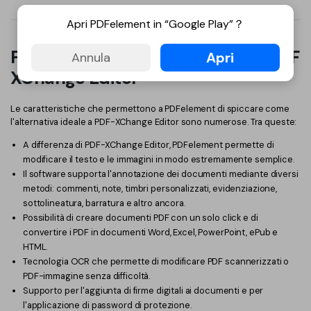
Apri PDFelement in “Google Play”？
Perché Preferire PDFelement a PDF
Apri
Annula
XChange Editor
Le caratteristiche che permettono a PDFelement di spiccare come
l'alternativa ideale a PDF-XChange Editor sono numerose. Tra queste:
A differenza di PDF-XChange Editor, PDFelement permette di
modificare il testo e le immagini in modo estremamente semplice.
Il software supporta l'annotazione dei documenti mediante diversi
metodi: commenti, note, timbri personalizzati, evidenziazione,
sottolineatura, barratura e altro ancora.
Possibilità di creare documenti PDF con un solo click e di
convertire i PDF in documenti Word, Excel, PowerPoint, ePub e
HTML.
Tecnologia OCR che permette di modificare PDF scannerizzati o
PDF-immagine senza difficoltà.
Supporto per l'aggiunta di firme digitali ai documenti e per
l'applicazione di password di protezione.