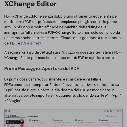
XChange Editor
Finanza
Password PDF
PDF-XChange Editor è senza dubbio uno strumento eccellente per
Governo
Condividi PDF
modificare i PDF, ma può essere complesso per gli utenti alle prime
armi. In più, non è molto efficace nell’ambito dell’editing delle
Pubblicazione
immagini. Un’alternativa a PDF-XChange Editor, non solo semplice da
AI per PDF
usare ma anche estremamente efficace nella gestione a tutto tondo
Freelancer
dei PDF, è
PDFelement
.
Chat con PDF
A seguire, una guida dettagliata all'utilizzo di questa alternativa a PDF-
Recensioni e premi
Riassunto PDF AI
XChange Editor per modificare i documenti PDF in ogni loro parte.
Storie di clienti
Traduzione PDF AI
Primo Passaggio. Apertura del PDF
Recensioni di clienti
Controllo grammatica AI
La prima cosa da fare, ovviamente, è scaricare e installare
PDFelement sul computer. Fatto ciò, avviate il software e cliccate su
Confronto dei software PDF
"Apri" per sfogliare le cartelle alla ricerca del PDF da modificare. In
Chat con immagine
alternativa, potete importare il documento cliccando su "File" > "Apri"
Guida utente
> "Sfoglia".
Rilevatore di contenuti AI
PDFelement per Windows
Riscrivi PDF con AI
PDFelement per Mac
Leggi PDF con AI