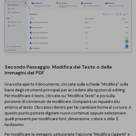
PDFelement per iOS
Chat con documento
PDFelement per Android
AI Image Generator
Tutorial Video
Support
Tutte Le Funzionalità
Contatta il supporto
Specifiche tecniche
Secondo Passaggio. Modifica del Testo o delle
Aggiornamenti
Immagini del PDF
Centro di download
Una volta aperto il documento, cliccate sulla scheda "Modifica" sulla
barra degli strumenti principali per accedere alle opzioni di editing.
Aggiorna a PDFelement 12
Per modificare il testo, cliccate su "Modifica Testo" e poi sulla
porzione di contenuto da modificare. Comparirà un riquadro blu
attorno al testo. Cliccateci dentro per far cambiare forma al cursore. A
questo punto potrete digitare nuovi contenuti oppure selezionare
quelli presenti per modificare font, dimensione, colore o stile. È
facilissimo.
Per modificare le immagini, selezionate l’opzione "Modifica Oggetti" e