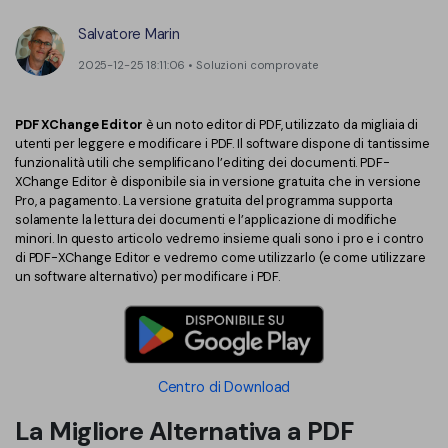
Converti PDF
PDFelement Cloud
Esegui OCR su PDF
Salvatore Marin
Modifica PDF
Online Gratis
2025-12-25 18:11:06 • Soluzioni comprovate
APP PDF
Compimi PDF
PDF in Word
Firma su PDF
Organizza PDF
PDF XChange Editor
è un noto editor di PDF, utilizzato da migliaia di
Comprimere PDF
utenti per leggere e modificare i PDF. Il software dispone di tantissime
PDF editor per Mac
Ritaglia PDF
funzionalità utili che semplificano l’editing dei documenti. PDF-
Unire PDF
Comprimere PDF
XChange Editor è disponibile sia in versione gratuita che in versione
Modulo PDF
Pro, a pagamento. La versione gratuita del programma supporta
Word in PDF
solamente la lettura dei documenti e l’applicazione di modifiche
Tutti Gli Argomenti
minori. In questo articolo vedremo insieme quali sono i pro e i contro
Firma PDF
Altri Strumenti Online
di PDF-XChange Editor e vedremo come utilizzarlo (e come utilizzare
Soluzioni PDF per
un software alternativo) per modificare i PDF.
Batch PDF
Educazione
Firma digitale certificata
Servizio IT
Smart Redact PDF
Centro di Download
Legale
PDF OCR
La Migliore Alternativa a PDF
Sanità
Extrai dati PDF