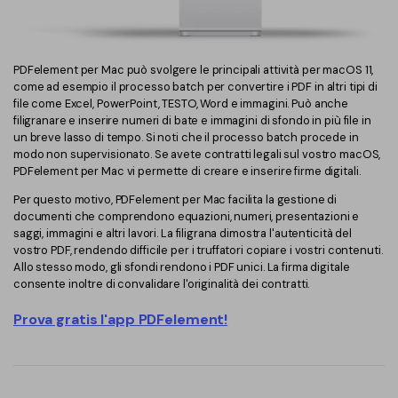
PDFelement per Mac può svolgere le principali attività per macOS 11,
come ad esempio il processo batch per convertire i PDF in altri tipi di
file come Excel, PowerPoint, TESTO, Word e immagini. Può anche
filigranare e inserire numeri di bate e immagini di sfondo in più file in
un breve lasso di tempo. Si noti che il processo batch procede in
modo non supervisionato. Se avete contratti legali sul vostro macOS,
PDFelement per Mac vi permette di creare e inserire firme digitali.
Per questo motivo, PDFelement per Mac facilita la gestione di
documenti che comprendono equazioni, numeri, presentazioni e
saggi, immagini e altri lavori. La filigrana dimostra l'autenticità del
vostro PDF, rendendo difficile per i truffatori copiare i vostri contenuti.
Allo stesso modo, gli sfondi rendono i PDF unici. La firma digitale
consente inoltre di convalidare l'originalità dei contratti.
Prova gratis l'app PDFelement!