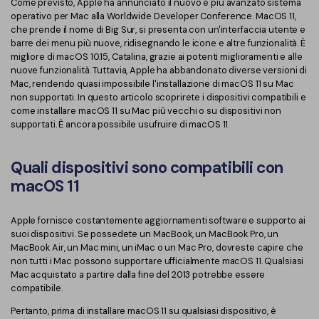
Converti PDF
PDFelement Cloud
Come previsto, Apple ha annunciato il nuovo e più avanzato sistema
operativo per Mac alla Worldwide Developer Conference. MacOS 11,
Esegui OCR su PDF
Modifica PDF
che prende il nome di Big Sur, si presenta con un'interfaccia utente e
Online Gratis
barre dei menu più nuove, ridisegnando le icone e altre funzionalità. È
APP PDF
migliore di macOS 10.15, Catalina, grazie ai potenti miglioramenti e alle
Compimi PDF
PDF in Word
nuove funzionalità. Tuttavia, Apple ha abbandonato diverse versioni di
Firma su PDF
Mac, rendendo quasi impossibile l'installazione di macOS 11 su Mac
Organizza PDF
Comprimere PDF
non supportati. In questo articolo scoprirete i dispositivi compatibili e
PDF editor per Mac
come installare macOS 11 su Mac più vecchi o su dispositivi non
Ritaglia PDF
Unire PDF
supportati. È ancora possibile usufruire di macOS 11.
Comprimere PDF
Modulo PDF
Word in PDF
Quali dispositivi sono compatibili con
Tutti Gli Argomenti
Firma PDF
Altri Strumenti Online
macOS 11
Soluzioni PDF per
Batch PDF
Apple fornisce costantemente aggiornamenti software e supporto ai
Educazione
Firma digitale certificata
suoi dispositivi. Se possedete un MacBook, un MacBook Pro, un
MacBook Air, un Mac mini, un iMac o un Mac Pro, dovreste capire che
Servizio IT
Smart Redact PDF
non tutti i Mac possono supportare ufficialmente macOS 11. Qualsiasi
Mac acquistato a partire dalla fine del 2013 potrebbe essere
Legale
PDF OCR
compatibile.
Pertanto, prima di installare macOS 11 su qualsiasi dispositivo, è
Sanità
Extrai dati PDF