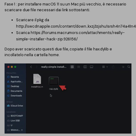
Fase 1 : per installare macOS 11 su un Mac più vecchio, è necessario
scaricare due file necessari dai link sottostanti.
Scaricare il pkg da
http://swcdn.apple.com/content/down...kxzj3zjshu1srsh4n74a41n4/
Scarica https://forums.macrumors.com/attachments/really-
simple-installer-hack-zip.926156/
Dopo aver scaricato questi due file, copiate il file hax.dylib e
incollatelo nella cartella home.