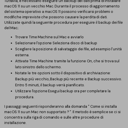
Tuttavia, è necessario eseguire un backup dei dati prima di installare
macOS 11 su un vecchio Mac. Durante il processo di aggiornamento
del sistema operativo a macOS 11 possono verificarsi problemi o
modifiche impreviste che possono causare la perdita di dati.
Utilizzate quindi la seguente procedura per eseguire il backup dei file
del Mac;
Trovare Time Machine sul Mac e avviarlo
Selezionare l'opzione Seleziona disco di backup
Scegliere la posizione di salvataggio dei file, ad esempio l'unità
esterna.
Attivate Time Machine tramite la funzione On, che si trova sul
lato sinistro dello schermo.
Notate le tre opzioni sotto il dispositivo di archiviazione:
Backup più vecchio, Backup più recente e Backup successivo.
Entro 5 minuti, il backup verrà pianificato.
Utilizzare l'opzione Esegui backup ora per completare la
procedura.
I passaggi seguenti risponderanno alla domanda " Come si installa
macOS 11 su un Mac non supportato ? ". Il metodo è semplice se ci si
concentra sulla riga di comando e sulle altre procedure di
installazione.