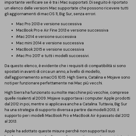
importante verificare se è tra i Mac supportati. Di seguito è riportato
un elenco delle versioni Mac supportate che possono ricevere tutti
Finanza
Password PDF
gli aggiornamenti di macOS 11, Big Sur, senza errori.
Governo
Condividi PDF
Mac Pro 2013 e versione successiva
MacBook Pro e Air Fine 2013 e versione successiva
Pubblicazione
AI per PDF
iMac 2014 e versione successiva
Mac mini 2014 e versione successiva
Freelancer
Chat con PDF
MacBook 2015 e versione successiva
iMac Pro 2017 e tutti i modelli successivi.
Recensioni e premi
Riassunto PDF AI
Da questo elenco, è evidente che i requisiti di compatibilità si sono
Storie di clienti
spostati in avanti di circa un anno, a livello di modello,
Traduzione PDF AI
dall'aggiornamento a macOS 10.15. High Sierra, Catalina e Mojave sono
Recensioni di clienti
noti per funzionare perfettamente nei Mac più vecchi.
Controllo grammatica AI
Confronto dei software PDF
High Sierra ha funzionato su molte macchine più vecchie, comprese
Chat con immagine
quelle risalenti al 2009. Mojave supportava i computer Apple prodotti
Guida utente
dal 2012 in poi, mentre si applicava anche a Catalina. Tuttavia, Big Sur
Rilevatore di contenuti AI
ha una strategia di supporto diversa a partire dai modelli 2013; il
PDFelement per Windows
supporto per i modelli MacBook Pro e MacBook Air è passato dal 2012
Riscrivi PDF con AI
al 2013.
PDFelement per Mac
Apple ha adottato queste misure perché non supporta il suo
Leggi PDF con AI