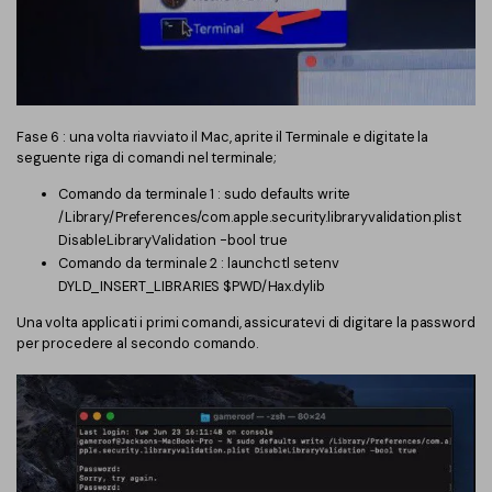
Fase 6 : una volta riavviato il Mac, aprite il Terminale e digitate la
seguente riga di comandi nel terminale;
Comando da terminale 1 : sudo defaults write
/Library/Preferences/com.apple.security.libraryvalidation.plist
DisableLibraryValidation -bool true
Comando da terminale 2 : launchctl setenv
DYLD_INSERT_LIBRARIES $PWD/Hax.dylib
Una volta applicati i primi comandi, assicuratevi di digitare la password
per procedere al secondo comando.