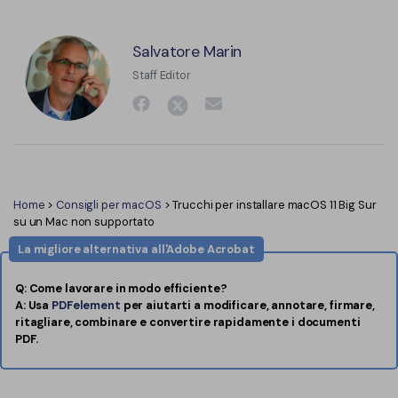
Salvatore Marin
Staff Editor
Home
>
Consigli per macOS
> Trucchi per installare macOS 11 Big Sur
su un Mac non supportato
La migliore alternativa all'Adobe Acrobat
Q: Come lavorare in modo efficiente?
A: Usa
PDFelement
per aiutarti a modificare, annotare, firmare,
ritagliare, combinare e convertire rapidamente i documenti
PDF.