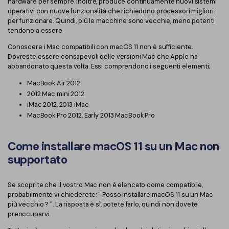
hardware per sempre. Inoltre, produce continuamente nuovi sistemi
PDFelement per iOS
operativi con nuove funzionalità che richiedono processori migliori
Chat con documento
PDFelement per Android
per funzionare. Quindi, più le macchine sono vecchie, meno potenti
tendono a essere
AI Image Generator
Tutorial Video
Conoscere i Mac compatibili con macOS 11 non è sufficiente.
Dovreste essere consapevoli delle versioni Mac che Apple ha
Support
abbandonato questa volta. Essi comprendono i seguenti elementi;
Tutte Le Funzionalità
Contatta il supporto
MacBook Air 2012
2012 Mac mini 2012
Specifiche tecniche
iMac 2012, 2013 iMac
MacBook Pro 2012, Early 2013 MacBook Pro
Aggiornamenti
Centro di download
Come installare macOS 11 su un Mac non
supportato
Aggiorna a PDFelement 12
Se scoprite che il vostro Mac non è elencato come compatibile,
probabilmente vi chiederete: " Posso installare macOS 11 su un Mac
più vecchio ? ". La risposta è sì, potete farlo, quindi non dovete
preoccuparvi.