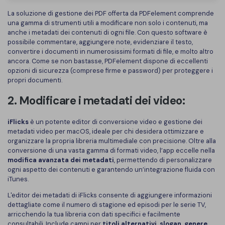
La soluzione di gestione dei PDF offerta da PDFelement comprende
una gamma di strumenti utili a modificare non solo i contenuti, ma
anche i metadati dei contenuti di ogni file. Con questo software è
possibile commentare, aggiungere note, evidenziare il testo,
convertire i documenti in numerosissimi formati di file, e molto altro
ancora. Come se non bastasse, PDFelement dispone di eccellenti
opzioni di sicurezza (comprese firme e password) per proteggere i
propri documenti.
2. Modificare i metadati dei video:
iFlicks
è un potente editor di conversione video e gestione dei
metadati video per macOS, ideale per chi desidera ottimizzare e
organizzare la propria libreria multimediale con precisione. Oltre alla
conversione di una vasta gamma di formati video, l’app eccelle nella
modifica avanzata dei metadati
, permettendo di personalizzare
ogni aspetto dei contenuti e garantendo un’integrazione fluida con
iTunes.
L'editor dei metadati di iFlicks consente di aggiungere informazioni
dettagliate come il numero di stagione ed episodi per le serie TV,
arricchendo la tua libreria con dati specifici e facilmente
consultabili. Include campi per
titoli alternativi, slogan, genere,