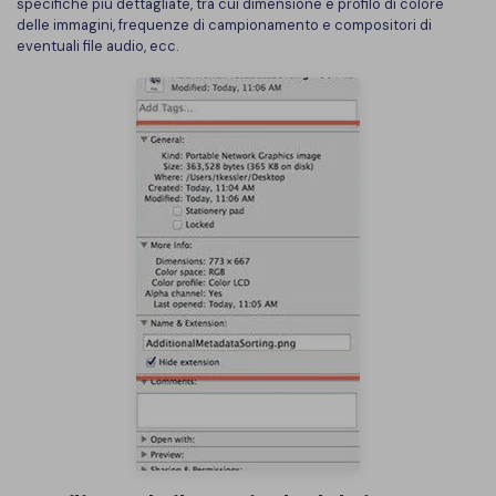
PDFelement per iOS
specifiche più dettagliate, tra cui dimensione e profilo di colore
delle immagini, frequenze di campionamento e compositori di
Chat con documento
PDFelement per Android
eventuali file audio, ecc.
AI Image Generator
Tutorial Video
Support
Tutte Le Funzionalità
Contatta il supporto
Specifiche tecniche
Aggiornamenti
Centro di download
Aggiorna a PDFelement 12