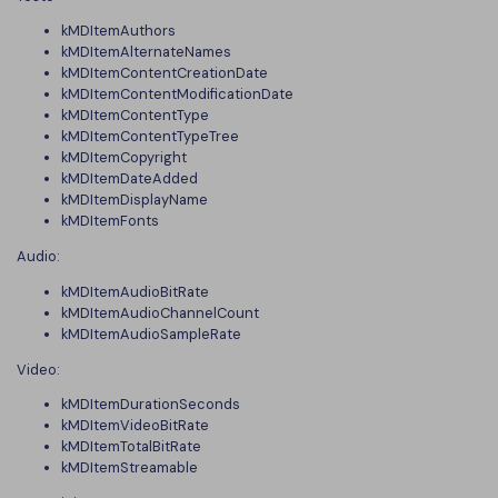
kMDItemAuthors
kMDItemAlternateNames
kMDItemContentCreationDate
kMDItemContentModificationDate
kMDItemContentType
kMDItemContentTypeTree
kMDItemCopyright
kMDItemDateAdded
kMDItemDisplayName
kMDItemFonts
Audio:
kMDItemAudioBitRate
kMDItemAudioChannelCount
kMDItemAudioSampleRate
Video:
kMDItemDurationSeconds
kMDItemVideoBitRate
kMDItemTotalBitRate
kMDItemStreamable