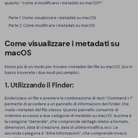
quesito: “come si modificano i metadati su macOS?”.
Finanza
Password PDF
Parte 1. Come visualizzare i metadati su macOS
Governo
Condividi PDF
Parte 2. Come modificare i metadati su macOS
Pubblicazione
AI per PDF
Come visualizzare i metadati su
Freelancer
Chat con PDF
macOS
Recensioni e premi
Riassunto PDF AI
Esiste più di un modo per trovare i metadati dei file su macOS. Qui in
Storie di clienti
basso troverete i due modi più semplici.
Traduzione PDF AI
Recensioni di clienti
1. Utilizzando il Finder:
Controllo grammatica AI
Confronto dei software PDF
Chat con immagine
Evidenziare un file e premere la combinazione di tasti “Command + I”
permette di accedere a un pannello di informazioni del Finder che
Guida utente
rivela i metadati del file stesso. Questo pannello consente di
Rilevatore di contenuti AI
ottenere accesso a due categorie di metadati su macOS: la prima è
PDFelement per Windows
la categoria “Generale”, che comprende dettagli relativi a formato,
Riscrivi PDF con AI
dimensioni, data di creazione, data di ultima modifica, ecc. La
PDFelement per Mac
seconda categoria è “Altre Informazioni”, che comprende invece
Leggi PDF con AI