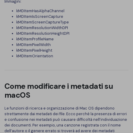
Immagini:
kMDItemHasAlphaChannel
kMDItemIsScreenCapture
kMDItemScreenCaptureType
kMDItemResolutionWidthDPI
kMDItemResolutionHeightDPI
kMDItemProfileName
kMDItemPixelWidth
kMDItemPixelHeight
kMDItemOrientation
Come modificare i metadati su
macOS
Le funzioni di ricerca e organizzazione di Mac OS dipendono
strettamente dai metadati dei file. Ecco perché la presenza di errori
e confusione nei metadati può causare difficoltà nell’individuazione
dei documenti. Per esempio, una canzone registrata con il nome
dell’autore o il genere errato si troverà ad avere dei metadati