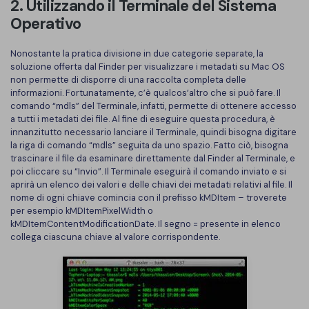
2. Utilizzando il Terminale del Sistema
Operativo
Nonostante la pratica divisione in due categorie separate, la
soluzione offerta dal Finder per visualizzare i metadati su Mac OS
non permette di disporre di una raccolta completa delle
informazioni. Fortunatamente, c’è qualcos’altro che si può fare. Il
comando “mdls” del Terminale, infatti, permette di ottenere accesso
a tutti i metadati dei file. Al fine di eseguire questa procedura, è
innanzitutto necessario lanciare il Terminale, quindi bisogna digitare
la riga di comando “mdls” seguita da uno spazio. Fatto ciò, bisogna
trascinare il file da esaminare direttamente dal Finder al Terminale, e
poi cliccare su “Invio”. Il Terminale eseguirà il comando inviato e si
aprirà un elenco dei valori e delle chiavi dei metadati relativi al file. Il
nome di ogni chiave comincia con il prefisso kMDItem – troverete
per esempio kMDItemPixelWidth o
kMDItemContentModificationDate. Il segno = presente in elenco
collega ciascuna chiave al valore corrispondente.