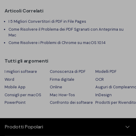
Articoli Correlati
I 5 Migliori Convertitori di PDF in File Pages
Come Risolvere il Problema dei PDF Sgranati con Anteprima su
Mac
Come Risolvere i Problemi di Chrome su macOS 10.14
Tutti gli argomenti
I migliori software
Conoscenza di PDF
Modelli PDF
Word
Firma digitale
OCR
Mobile App
Online
Auguri di Compleann
Consigli per macOS
Mac How-Tos
InDesign
PowerPoint
Confronto dei software
Prodotti per Rivendito
Prodotti Popolari