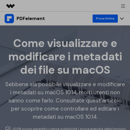
PDFelement
Prodotti in evidenza
Prova Online
Creatività digitale AIGC
Prodotti
Business
Utilità
Come visualizzare e
Panoramica
Desktop
Funzionalità
Chi siamo
modificare i metadati
Soluzione
PDFelement per Windows
PDF Editor
Risorse & Supporto
Sala stampa
dei file su macOS
PDFelement per Mac
Visualizza PDF
Blog
Società
Negozio
Mobile App
Sebbene sia possibile visualizzare e modificare
Annota PDF
Esempi PDF gratuiti
Supporto
i metadati su macOS 10.14, molti utenti non
PMI da 1 a 10 utenti
PDFelement per iPhone/iPad
Accedi
Acquista Ora
Crea PDF
Come modificare PDF
sanno come farlo. Consultate quest'articolo
PDFelement per Android
Unisci PDF
Azienda con 10+ utenti
Conoscenza su PDF
per scoprire come controllare ed editare i
search
metadati su macOS 10.14.
Conversione PDF
Stampa PDF
Cloud
Top PDF Editor
100% sicuro garantito | senza pubblicità | prova gratuitia delle funzioni