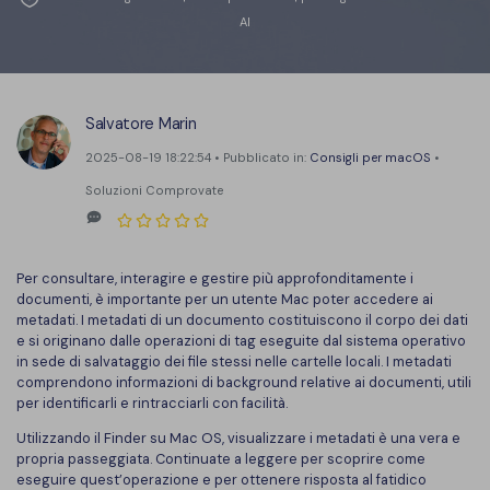
Converti PDF
PDFelement Cloud
AI
Esegui OCR su PDF
Modifica PDF
Online Gratis
APP PDF
Compimi PDF
PDF in Word
Firma su PDF
Salvatore Marin
Organizza PDF
Comprimere PDF
PDF editor per Mac
2025-08-19 18:22:54 • Pubblicato in:
Consigli per macOS
•
Ritaglia PDF
Unire PDF
Soluzioni Comprovate
Comprimere PDF
Modulo PDF
Word in PDF
Tutti Gli Argomenti
Firma PDF
Altri Strumenti Online
Per consultare, interagire e gestire più approfonditamente i
documenti, è importante per un utente Mac poter accedere ai
Soluzioni PDF per
Batch PDF
metadati. I metadati di un documento costituiscono il corpo dei dati
e si originano dalle operazioni di tag eseguite dal sistema operativo
Educazione
Firma digitale certificata
in sede di salvataggio dei file stessi nelle cartelle locali. I metadati
comprendono informazioni di background relative ai documenti, utili
Servizio IT
Smart Redact PDF
per identificarli e rintracciarli con facilità.
Legale
PDF OCR
Utilizzando il Finder su Mac OS, visualizzare i metadati è una vera e
propria passeggiata. Continuate a leggere per scoprire come
Sanità
eseguire quest’operazione e per ottenere risposta al fatidico
Extrai dati PDF