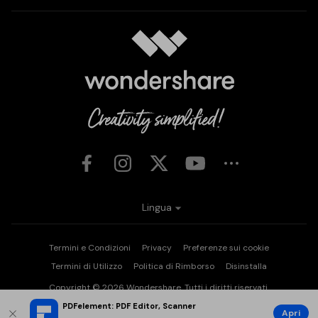
Lingua
Termini e Condizioni
Privacy
Preferenze sui cookie
Termini di Utilizzo
Politica di Rimborso
Disinstalla
Copyright © 2026
Wondershare. Tutti i diritti riservati.
PDFelement: PDF Editor, Scanner
Apri