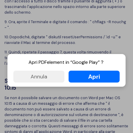
con l'accesso a tutto il disco tramite il pulsante di aggiunta ( + ) o
trascinando l'applicazione nello spazio intorno alla parte superiore
dello schermo.
9. Ora, aprite il Terminale e digitate il comando : " chflags -R nouchg
~ ".
10. Dopodiché, digitate " diskutil resetUserPermissions / `id -u`" e
riavviate il Mac al termine del processo.
11. Quindi, ripetete il passaggio 7, questa volta rimuovendo il
terminale dall'elenco delle applicazioni che funzionano con
Apri PDFelement in “Google Play”？
l'accesso all'intero disco.
Apri
Annula
Soluzione 2 : Reinstallare Word su Mac OS
10.15
Se non è possibile salvare un documento con Word per Mac OS
10.15 a causa di un messaggio di errore che afferma che " il
documento non può essere salvato a causa di un errore di
denominazione o di autorizzazione sul volume di destinazione ", è
possibile che si stia cercando di salvare il file in una cartella
danneggiata o corrotta. Questi messaggi di errore sono solitamente
sintomi di danni all'applicazione Word, in particolare alla parte