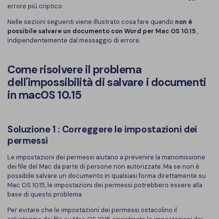
errore più criptico.
Finanza
Password PDF
Nelle sezioni seguenti viene illustrato cosa fare quando
non è
possibile salvare un documento con Word per Mac OS 10.15
,
Governo
Condividi PDF
indipendentemente dal messaggio di errore.
Pubblicazione
AI per PDF
Come risolvere il problema
Freelancer
Chat con PDF
dell'impossibilità di salvare i documenti
Recensioni e premi
in macOS 10.15
Riassunto PDF AI
Storie di clienti
Traduzione PDF AI
Soluzione 1 : Correggere le impostazioni dei
Recensioni di clienti
Controllo grammatica AI
permessi
Confronto dei software PDF
Chat con immagine
Le impostazioni dei permessi aiutano a prevenire la manomissione
Guida utente
dei file del Mac da parte di persone non autorizzate. Ma se non è
Rilevatore di contenuti AI
possibile salvare un documento in qualsiasi forma direttamente su
PDFelement per Windows
Mac OS 10.15, le impostazioni dei permessi potrebbero essere alla
base di questo problema.
Riscrivi PDF con AI
PDFelement per Mac
Per evitare che le impostazioni dei permessi ostacolino il
Leggi PDF con AI