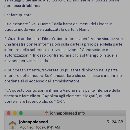
salvataggio dei file su Mac OS 10.15, ripristinate le impostazioni dei
PDFelement per iOS
permessi di fabbrica.
Chat con documento
PDFelement per Android
Per fare questo,
AI Image Generator
Tutorial Video
1. Selezionate " Vai > Home " dalla barra dei menu del Finder. In
questo modo viene visualizzata la cartella Home.
Support
Tutte Le Funzionalità
2. Quindi, andare su " File > Ottieni informazioni ". Viene visualizzata
una finestra con le informazioni sulla cartella principale. Nella parte
Contatta il supporto
inferiore dello schermo si trova la sezione " Condivisione e
autorizzazioni ". In caso contrario, fare clic sul triangolo in quella
Specifiche tecniche
sezione per visualizzarla.
Aggiornamenti
3. Successivamente, troverete un pulsante di blocco nella parte
inferiore della finestra. Se è chiuso, fare clic su di esso e inserire le
Centro di download
credenziali di accesso dell'amministratore.
Aggiorna a PDFelement 12
4. A questo punto, aprire il menu Azione nella parte inferiore della
finestra e fare clic su " Applica agli elementi allegati ", quindi
confermare facendo clic su " OK ".