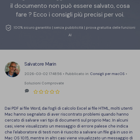
Converti PDF
PDFelement Cloud
il documento non può essere salvato, cosa
Esegui OCR su PDF
Modifica PDF
fare ? Ecco i consigli più precisi per voi.
Online Gratis
APP PDF
Compimi PDF
PDF in Word
100% sicuro garantito | senza pubblicità | prova gratuitia delle funzioni
Firma su PDF
AI
Organizza PDF
Comprimere PDF
PDF editor per Mac
Ritaglia PDF
Unire PDF
Comprimere PDF
Modulo PDF
Salvatore Marin
Word in PDF
Tutti Gli Argomenti
2026-03-02 17:48:56 • Pubblicato in:
Consigli per macOS
•
Firma PDF
Altri Strumenti Online
Soluzioni Comprovate
Soluzioni PDF per
Batch PDF
Educazione
Firma digitale certificata
Dai PDF ai file Word, dai fogli di calcolo Excel ai file HTML, molti utenti
Servizio IT
Smart Redact PDF
Mac hanno segnalato di aver riscontrato problemi quando hanno
cercato di salvare vari tipi di documenti sul proprio Mac. In alcuni
Legale
PDF OCR
casi, viene visualizzato un messaggio di errore palese che indica
che l'elaboratore di testi non è riuscito a salvare un file già in uso in
Sanità
Extrai dati PDF
Mac OS 10.15, mentre in altri casi viene visualizzato un messaggio di