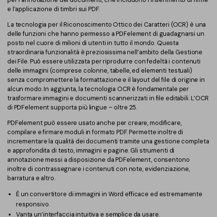
e l’applicazione di timbri sui PDF.
La tecnologia per il Riconoscimento Ottico dei Caratteri (OCR) è una
delle funzioni che hanno permesso a PDFelement di guadagnarsi un
posto nel cuore di milioni di utenti in tutto il mondo. Questa
straordinaria funzionalità è preziosissima nell’ambito della Gestione
dei File. Può essere utilizzata per riprodurre con fedeltà i contenuti
delle immagini (comprese colonne, tabelle, ed elementi testuali)
senza compromettere la formattazione e il layout del file di origine in
alcun modo. In aggiunta, la tecnologia OCR è fondamentale per
trasformare immagini e documenti scannerizzati in file editabili. L’OCR
di PDFelement supporta più lingue – oltre 25.
PDFelement può essere usato anche per creare, modificare,
compilare e firmare moduli in formato PDF. Permette inoltre di
incrementare la qualità dei documenti tramite una gestione completa
e approfondita di testo, immagini e pagine. Gli strumenti di
annotazione messi a disposizione da PDFelement, consentono
inoltre di contrassegnare i contenuti con note, evidenziazione,
barratura e altro.
È un convertitore di immagini in Word efficace ed estremamente
responsivo.
Vanta un’interfaccia intuitiva e semplice da usare.