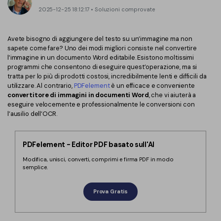
Converti PDF
PDFelement Cloud
2025-12-25 18:12:17 • Soluzioni comprovate
Esegui OCR su PDF
Modifica PDF
Online Gratis
APP PDF
Avete bisogno di aggiungere del testo su un’immagine ma non
Compimi PDF
PDF in Word
sapete come fare? Uno dei modi migliori consiste nel convertire
Firma su PDF
l’immagine in un documento Word editabile. Esistono moltissimi
Organizza PDF
Comprimere PDF
programmi che consentono di eseguire quest’operazione, ma si
PDF editor per Mac
tratta per lo più di prodotti costosi, incredibilmente lenti e difficili da
Ritaglia PDF
Unire PDF
utilizzare. Al contrario,
PDFelement
è un efficace e conveniente
Comprimere PDF
convertitore di immagini in documenti Word
, che vi aiuterà a
Modulo PDF
Word in PDF
eseguire velocemente e professionalmente le conversioni con
l’ausilio dell’OCR.
Tutti Gli Argomenti
Firma PDF
Altri Strumenti Online
Soluzioni PDF per
Batch PDF
PDFelement - Editor PDF basato sull'AI
Educazione
Firma digitale certificata
Modifica, unisci, converti, comprimi e firma PDF in modo
semplice.
Servizio IT
Smart Redact PDF
Prova Gratis
Legale
PDF OCR
Sanità
Extrai dati PDF