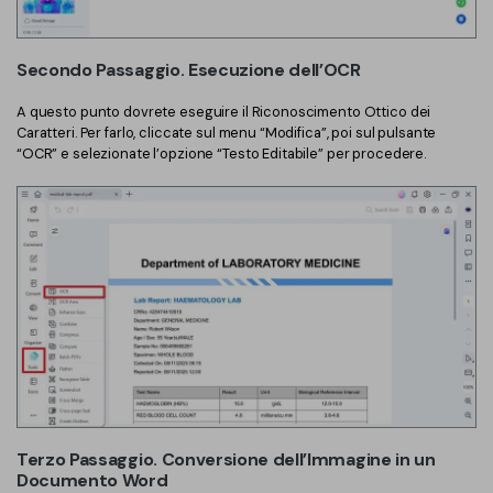
PDFelement per iOS
Chat con documento
PDFelement per Android
Secondo Passaggio. Esecuzione dell’OCR
AI Image Generator
Tutorial Video
A questo punto dovrete eseguire il Riconoscimento Ottico dei
Caratteri. Per farlo, cliccate sul menu “Modifica”, poi sul pulsante
Support
Tutte Le Funzionalità
“OCR” e selezionate l’opzione “Testo Editabile” per procedere.
Contatta il supporto
Specifiche tecniche
Aggiornamenti
Centro di download
Aggiorna a PDFelement 12
Terzo Passaggio. Conversione dell’Immagine in un
Documento Word