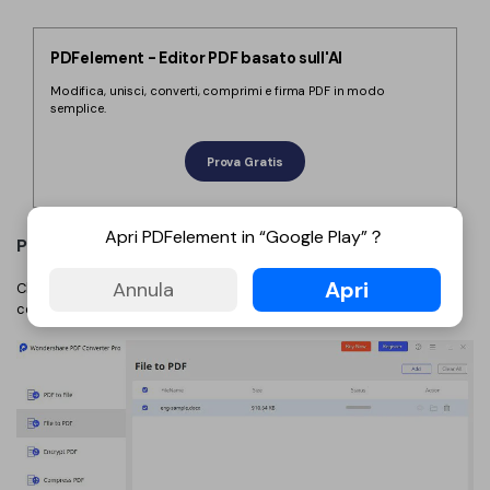
PDFelement - Editor PDF basato sull'AI
Modifica, unisci, converti, comprimi e firma PDF in modo
semplice.
Prova Gratis
Apri PDFelement in “Google Play”？
Primo Passaggio. Importazione dell’Immagine
Apri
Annula
Cliccate sulla scheda “Crea PDF” per caricare l’immagine da
convertire trascinandola al suo interno.