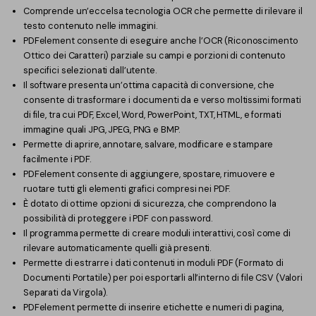
Comprende un’eccelsa tecnologia OCR che permette di rilevare il
testo contenuto nelle immagini.
PDFelement consente di eseguire anche l’OCR (Riconoscimento
Ottico dei Caratteri) parziale su campi e porzioni di contenuto
specifici selezionati dall’utente.
Il software presenta un’ottima capacità di conversione, che
consente di trasformare i documenti da e verso moltissimi formati
di file, tra cui PDF, Excel, Word, PowerPoint, TXT, HTML, e formati
immagine quali JPG, JPEG, PNG e BMP.
Permette di aprire, annotare, salvare, modificare e stampare
facilmente i PDF.
PDFelement consente di aggiungere, spostare, rimuovere e
ruotare tutti gli elementi grafici compresi nei PDF.
È dotato di ottime opzioni di sicurezza, che comprendono la
possibilità di proteggere i PDF con password.
Il programma permette di creare moduli interattivi, così come di
rilevare automaticamente quelli già presenti.
Permette di estrarre i dati contenuti in moduli PDF (Formato di
Documenti Portatile) per poi esportarli all’interno di file CSV (Valori
Separati da Virgola).
PDFelement permette di inserire etichette e numeri di pagina,