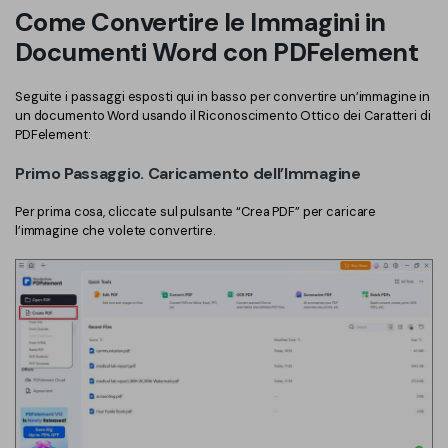
Come Convertire le Immagini in
Finanza
Password PDF
Documenti Word con PDFelement
Governo
Condividi PDF
Seguite i passaggi esposti qui in basso per convertire un’immagine in
Pubblicazione
un documento Word usando il Riconoscimento Ottico dei Caratteri di
AI per PDF
PDFelement:
Freelancer
Chat con PDF
Primo Passaggio. Caricamento dell’Immagine
Recensioni e premi
Riassunto PDF AI
Per prima cosa, cliccate sul pulsante “Crea PDF” per caricare
Storie di clienti
l’immagine che volete convertire.
Traduzione PDF AI
Recensioni di clienti
Controllo grammatica AI
Confronto dei software PDF
Chat con immagine
Guida utente
Rilevatore di contenuti AI
PDFelement per Windows
Riscrivi PDF con AI
PDFelement per Mac
Leggi PDF con AI