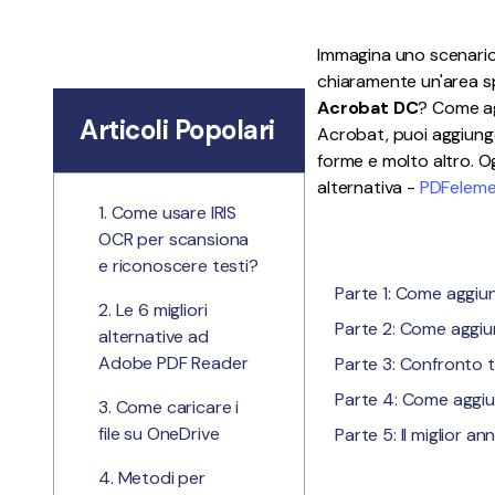
Tutte Le Funzionalità
Immagina uno scenario 
chiaramente un'area s
Acrobat DC
? Come ag
Articoli Popolari
Acrobat, puoi aggiunger
forme e molto altro. 
alternativa -
PDFelem
1. Come usare IRIS
OCR per scansiona
e riconoscere testi?
Parte 1: Come aggi
2. Le 6 migliori
Parte 2: Come aggiu
alternative ad
Adobe PDF Reader
Parte 3: Confronto
Parte 4: Come aggiu
3. Come caricare i
file su OneDrive
Parte 5: Il miglior a
4. Metodi per