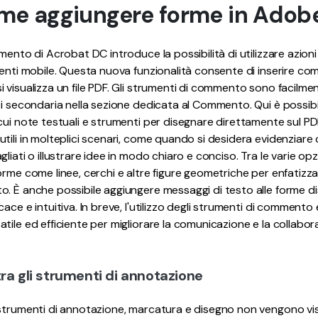
ome aggiungere forme in Adob
amento di Acrobat DC introduce la possibilità di utilizzare azio
menti mobile. Questa nuova funzionalità consente di inserire c
 visualizza un file PDF. Gli strumenti di commento sono facilmen
ti secondaria nella sezione dedicata al Commento. Qui è possib
cui note testuali e strumenti per disegnare direttamente sul PD
tili in molteplici scenari, come quando si desidera evidenziare 
iati o illustrare idee in modo chiaro e conciso. Tra le varie opzio
orme come linee, cerchi e altre figure geometriche per enfatizz
. È anche possibile aggiungere messaggi di testo alle forme d
ace e intuitiva. In breve, l'utilizzo degli strumenti di comment
ile ed efficiente per migliorare la comunicazione e la collabora
ra gli strumenti di annotazione
strumenti di annotazione, marcatura e disegno non vengono vis