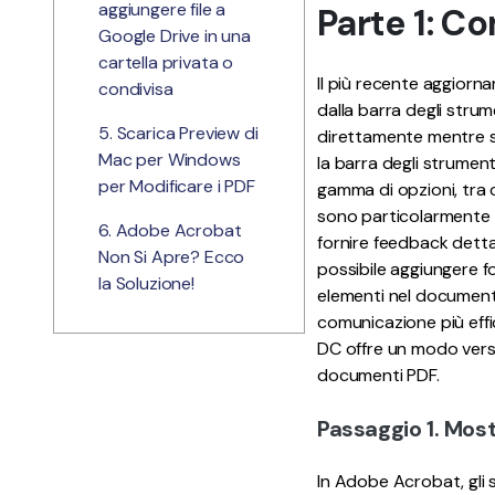
aggiungere file a
Parte 1: C
Google Drive in una
cartella privata o
Il più recente aggiorn
condivisa
dalla barra degli stru
5. Scarica Preview di
direttamente mentre si
Mac per Windows
la barra degli strumen
per Modificare i PDF
gamma di opzioni, tra 
sono particolarmente u
6. Adobe Acrobat
fornire feedback dettagl
Non Si Apre? Ecco
possibile aggiungere f
la Soluzione!
elementi nel documento
comunicazione più effic
DC offre un modo versat
documenti PDF.
Passaggio 1. Most
In Adobe Acrobat, gli 