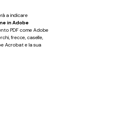
Tutorial
12
Video
rà a indicare
me in Adobe
umento PDF come Adobe
chi, frecce, caselle,
be Acrobat e la sua