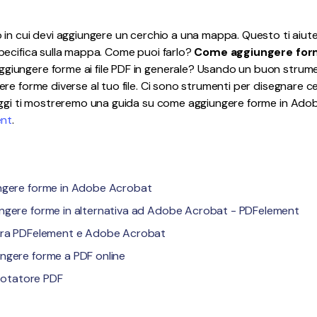
Pubblicazione
in cui devi aggiungere un cerchio a una mappa. Questo ti aiute
Freelancer
pecifica sulla mappa. Come puoi farlo?
Come aggiungere for
giungere forme ai file PDF in generale? Usando un buon str
e forme diverse al tuo file. Ci sono strumenti per disegnare cer
Oggi ti mostreremo una guida su come aggiungere forme in Ado
ent
.
ungere forme in Adobe Acrobat
ngere forme in alternativa ad Adobe Acrobat - PDFelement
 tra PDFelement e Adobe Acrobat
ngere forme a PDF online
nnotatore PDF