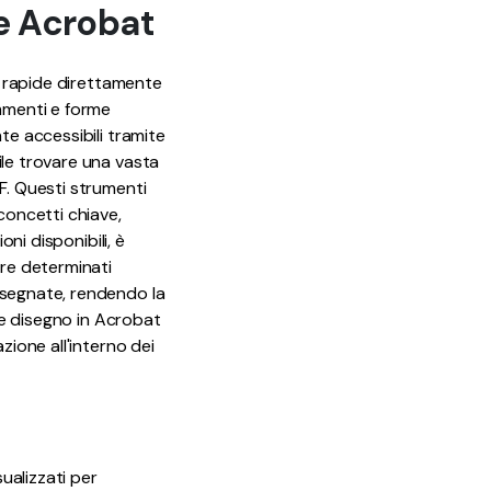
e Acrobat
ni rapide direttamente
ommenti e forme
te accessibili tramite
ile trovare una vasta
F. Questi strumenti
concetti chiave,
ni disponibili, è
are determinati
isegnate, rendendo la
o e disegno in Acrobat
zione all'interno dei
ualizzati per