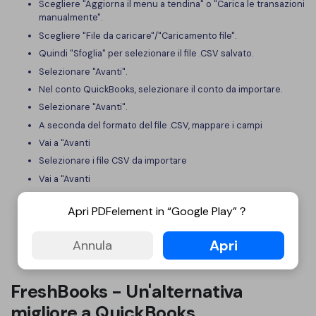
Scegliere "Aggiorna il menu a tendina" o "Carica le transazioni
manualmente".
Scegliere "File da caricare"/"Caricamento file".
Quindi "Sfoglia" per selezionare il file .CSV salvato.
Selezionare "Avanti".
Nel conto QuickBooks, selezionare il conto da importare.
Selezionare "Avanti".
A seconda del formato del file .CSV, mappare i campi
Vai a "Avanti
Selezionare i file CSV da importare
Vai a "Avanti
Rispondere "Sì" al numero indicato nella notifica.
Apri PDFelement in “Google Play”？
Cliccare su "Fine" dopo aver ricevuto la conferma
dell'importazione.
Apri
Annula
Nella finestra Transazioni scaricate vengono visualizzate le
transazioni importate dai file CSV.
FreshBooks - Un'alternativa
migliore a QuickBooks