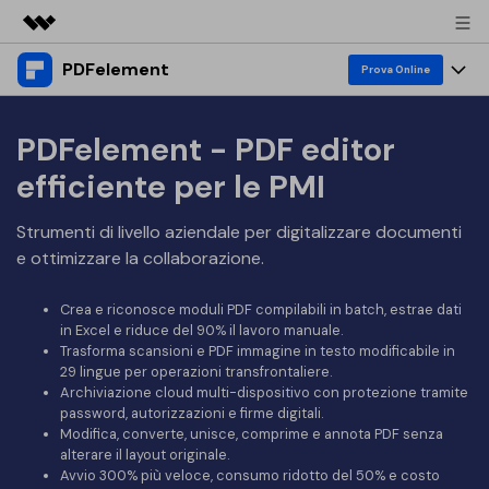
PDFelement
Prodotti in evidenza
Prova Online
Creatività digitale AIGC
Prodotti
Business
PDFelement - PDF editor
Utilità
Panoramica
Desktop
efficiente per le PMI
Funzionalità
Chi siamo
Soluzione
PDFelement per Windows
PDF Editor
Strumenti di livello aziendale per digitalizzare documenti
Risorse & Supporto
Sala stampa
e ottimizzare la collaborazione.
PDFelement per Mac
Visualizza PDF
Blog
Società
Negozio
Mobile App
Crea e riconosce moduli PDF compilabili in batch, estrae dati
Annota PDF
Esempi PDF gratuiti
in Excel e riduce del 90% il lavoro manuale.
Supporto
PMI da 1 a 10 utenti
Trasforma scansioni e PDF immagine in testo modificabile in
PDFelement per iPhone/iPad
Accedi
Acquista Ora
Crea PDF
Come modificare PDF
29 lingue per operazioni transfrontaliere.
Archiviazione cloud multi-dispositivo con protezione tramite
PDFelement per Android
Unisci PDF
Azienda con 10+ utenti
Conoscenza su PDF
password, autorizzazioni e firme digitali.
search
Modifica, converte, unisce, comprime e annota PDF senza
Conversione PDF
Stampa PDF
Cloud
alterare il layout originale.
Avvio 300% più veloce, consumo ridotto del 50% e costo
Top PDF Editor