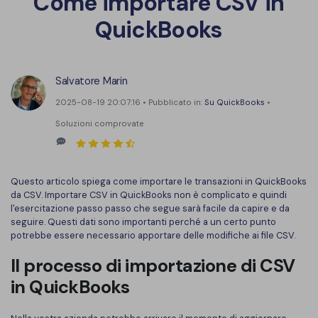
Come importare CSV in
Finanza
QuickBooks
Password PDF
Governo
Condividi PDF
Pubblicazione
Salvatore Marin
AI per PDF
2025-08-19 20:07:16 • Pubblicato in:
Su QuickBooks
•
Freelancer
Chat con PDF
Soluzioni comprovate
Recensioni e premi
Riassunto PDF AI
Storie di clienti
Traduzione PDF AI
Questo articolo spiega come importare le transazioni in QuickBooks
Recensioni di clienti
da CSV. Importare CSV in QuickBooks non è complicato e quindi
Controllo grammatica AI
l'esercitazione passo passo che segue sarà facile da capire e da
Confronto dei software PDF
seguire. Questi dati sono importanti perché a un certo punto
Chat con immagine
potrebbe essere necessario apportare delle modifiche ai file CSV.
Guida utente
Rilevatore di contenuti AI
Il processo di importazione di CSV
PDFelement per Windows
in QuickBooks
Riscrivi PDF con AI
PDFelement per Mac
Leggi PDF con AI