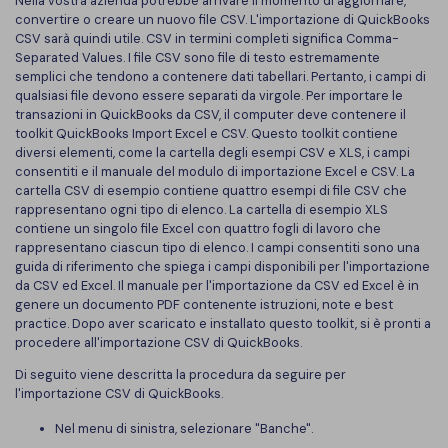
Nella vostra azienda potrebbe arrivare il momento di aggiornare,
PDFelement per iOS
convertire o creare un nuovo file CSV. L'importazione di QuickBooks
Chat con documento
CSV sarà quindi utile. CSV in termini completi significa Comma-
PDFelement per Android
Separated Values. I file CSV sono file di testo estremamente
AI Image Generator
semplici che tendono a contenere dati tabellari. Pertanto, i campi di
Tutorial Video
qualsiasi file devono essere separati da virgole. Per importare le
transazioni in QuickBooks da CSV, il computer deve contenere il
Support
Tutte Le Funzionalità
toolkit QuickBooks Import Excel e CSV. Questo toolkit contiene
diversi elementi, come la cartella degli esempi CSV e XLS, i campi
Contatta il supporto
consentiti e il manuale del modulo di importazione Excel e CSV. La
cartella CSV di esempio contiene quattro esempi di file CSV che
Specifiche tecniche
rappresentano ogni tipo di elenco. La cartella di esempio XLS
contiene un singolo file Excel con quattro fogli di lavoro che
Aggiornamenti
rappresentano ciascun tipo di elenco. I campi consentiti sono una
guida di riferimento che spiega i campi disponibili per l'importazione
Centro di download
da CSV ed Excel. Il manuale per l'importazione da CSV ed Excel è in
genere un documento PDF contenente istruzioni, note e best
Aggiorna a PDFelement 12
practice. Dopo aver scaricato e installato questo toolkit, si è pronti a
procedere all'importazione CSV di QuickBooks.
Di seguito viene descritta la procedura da seguire per
l'importazione CSV di QuickBooks.
Nel menu di sinistra, selezionare "Banche".