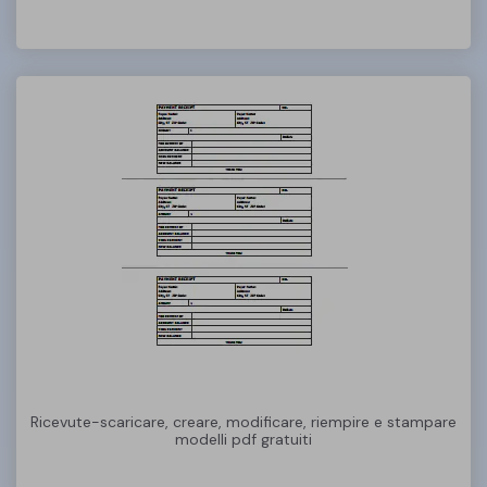
PDFelement per iOS
Chat con documento
PDFelement per Android
AI Image Generator
Tutorial Video
Support
Tutte Le Funzionalità
Contatta il supporto
Specifiche tecniche
Aggiornamenti
Centro di download
Aggiorna a PDFelement 12
Ricevute-scaricare, creare, modificare, riempire e stampare
modelli pdf gratuiti