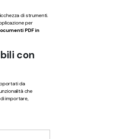
Tutorial
12
Video
ricchezza di strumenti.
pplicazione per
documenti PDF in
bili con
upportati da
unzionalità che
di importare,