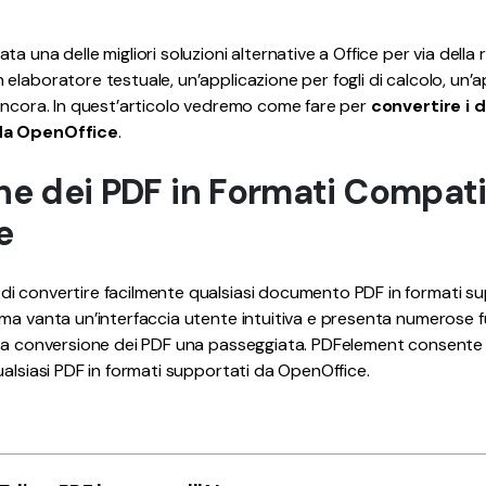
Pubblicazione
a una delle migliori soluzioni alternative a Office per via della 
Freelancer
elaboratore testuale, un’applicazione per fogli di calcolo, un’a
ancora. In quest’articolo vedremo come fare per
convertire i 
da OpenOffice
.
e dei PDF in Formati Compati
e
i convertire facilmente qualsiasi documento PDF in formati s
ma vanta un’interfaccia utente intuitiva e presenta numerose f
 la conversione dei PDF una passeggiata. PDFelement consente 
ualsiasi PDF in formati supportati da OpenOffice.