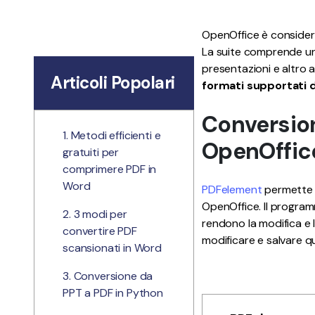
Tutte Le Funzionalità
OpenOffice è considerat
La suite comprende un 
presentazioni e altro 
Articoli Popolari
formati supportati 
Conversion
1. Metodi efficienti e
OpenOffic
gratuiti per
comprimere PDF in
Word
PDFelement
permette d
OpenOffice. Il program
2. 3 modi per
rendono la modifica e
convertire PDF
modificare e salvare q
scansionati in Word
3. Conversione da
PPT a PDF in Python