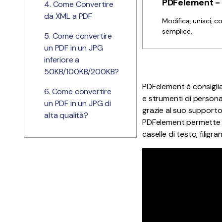
PDFelement - E
4. Come Convertire
da XML a PDF
Modifica, unisci, 
semplice.
5. Come convertire
un PDF in un JPG
inferiore a
50KB/100KB/200KB?
PDFelement è consigliat
6. Come convertire
e strumenti di persona
un PDF in un JPG di
grazie al suo supporto 
alta qualità?
PDFelement permette an
caselle di testo, filig