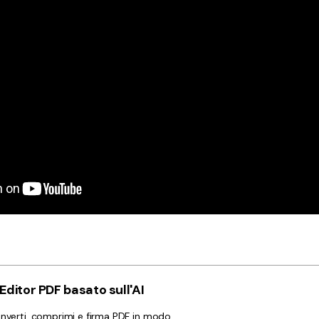
ditor PDF basato sull'AI
converti, comprimi e firma PDF in modo