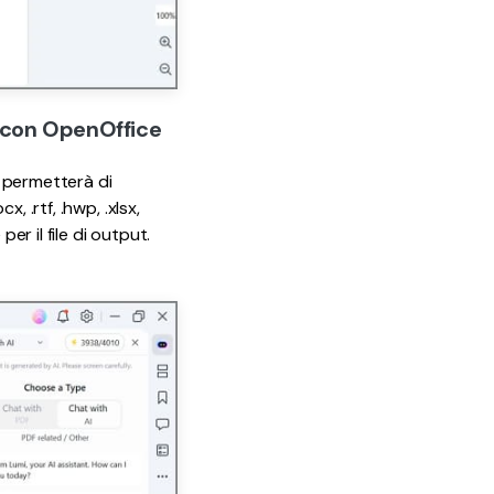
 con OpenOffice
i permetterà di
 .rtf, .hwp, .xlsx,
er il file di output.