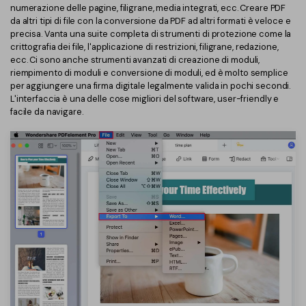
PDFelement per iOS
numerazione delle pagine, filigrane, media integrati, ecc. Creare PDF
da altri tipi di file con la conversione da PDF ad altri formati è veloce e
Chat con documento
PDFelement per Android
precisa. Vanta una suite completa di strumenti di protezione come la
crittografia dei file, l'applicazione di restrizioni, filigrane, redazione,
AI Image Generator
Tutorial Video
ecc. Ci sono anche strumenti avanzati di creazione di moduli,
riempimento di moduli e conversione di moduli, ed è molto semplice
Support
per aggiungere una firma digitale legalmente valida in pochi secondi.
Tutte Le Funzionalità
L'interfaccia è una delle cose migliori del software, user-friendly e
Contatta il supporto
facile da navigare.
Specifiche tecniche
Aggiornamenti
Centro di download
Aggiorna a PDFelement 12