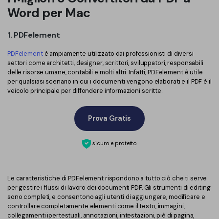
Word per Mac
Finanza
Password PDF
Governo
1. PDFelement
Condividi PDF
Pubblicazione
PDFelement
è ampiamente utilizzato dai professionisti di diversi
AI per PDF
settori come architetti, designer, scrittori, sviluppatori, responsabili
delle risorse umane, contabili e molti altri. Infatti, PDFelement è utile
Freelancer
Chat con PDF
per qualsiasi scenario in cui i documenti vengono elaborati e il PDF è il
veicolo principale per diffondere informazioni scritte.
Recensioni e premi
Riassunto PDF AI
Storie di clienti
Traduzione PDF AI
Prova Gratis
Recensioni di clienti
Controllo grammatica AI
sicuro e protetto
Confronto dei software PDF
Chat con immagine
Guida utente
Rilevatore di contenuti AI
Le caratteristiche di PDFelement rispondono a tutto ciò che ti serve
PDFelement per Windows
per gestire i flussi di lavoro dei documenti PDF. Gli strumenti di editing
Riscrivi PDF con AI
sono completi, e consentono agli utenti di aggiungere, modificare e
PDFelement per Mac
controllare completamente elementi come il testo, immagini,
Leggi PDF con AI
collegamenti ipertestuali, annotazioni, intestazioni, piè di pagina,