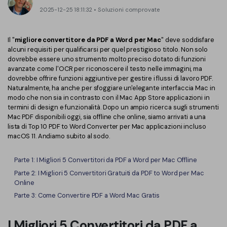
Converti PDF
PDFelement Cloud
2025-12-25 18:11:32 • Soluzioni comprovate
Esegui OCR su PDF
Modifica PDF
Online Gratis
APP PDF
Il "
migliore convertitore da PDF a Word per Mac
" deve soddisfare
Compimi PDF
PDF in Word
alcuni requisiti per qualificarsi per quel prestigioso titolo. Non solo
Firma su PDF
dovrebbe essere uno strumento molto preciso dotato di funzioni
Organizza PDF
Comprimere PDF
avanzate come l'OCR per riconoscere il testo nelle immagini, ma
PDF editor per Mac
dovrebbe offrire funzioni aggiuntive per gestire i flussi di lavoro PDF.
Ritaglia PDF
Unire PDF
Naturalmente, ha anche per sfoggiare un'elegante interfaccia Mac in
Comprimere PDF
modo che non sia in contrasto con il Mac App Store applicazioni in
Modulo PDF
Word in PDF
termini di design e funzionalità. Dopo un ampio ricerca sugli strumenti
Mac PDF disponibili oggi, sia offline che online, siamo arrivati a una
Tutti Gli Argomenti
Firma PDF
lista di Top 10 PDF to Word Converter per Mac applicazioni incluso
Altri Strumenti Online
macOS 11. Andiamo subito al sodo.
Soluzioni PDF per
Batch PDF
Parte 1: I Migliori 5 Convertitori da PDF a Word per Mac Offline
Educazione
Firma digitale certificata
Parte 2:
I Migliori
5 Convertitori Gratuiti da PDF to Word per Mac
Servizio IT
Smart Redact PDF
Online
Parte 3: Come Convertire PDF a Word Mac Gratis
Legale
PDF OCR
I Migliori 5 Convertitori da PDF a
Sanità
Extrai dati PDF