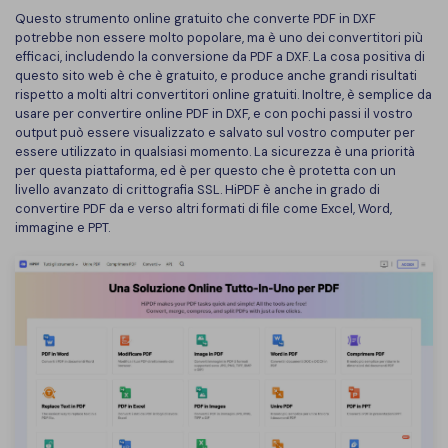
Questo strumento online gratuito che converte PDF in DXF
Finanza
Password PDF
potrebbe non essere molto popolare, ma è uno dei convertitori più
efficaci, includendo la conversione da PDF a DXF. La cosa positiva di
Governo
Condividi PDF
questo sito web è che è gratuito, e produce anche grandi risultati
rispetto a molti altri convertitori online gratuiti. Inoltre, è semplice da
Pubblicazione
usare per convertire online PDF in DXF, e con pochi passi il vostro
AI per PDF
output può essere visualizzato e salvato sul vostro computer per
Freelancer
essere utilizzato in qualsiasi momento. La sicurezza è una priorità
Chat con PDF
per questa piattaforma, ed è per questo che è protetta con un
Recensioni e premi
livello avanzato di crittografia SSL. HiPDF è anche in grado di
Riassunto PDF AI
convertire PDF da e verso altri formati di file come Excel, Word,
Storie di clienti
immagine e PPT.
Traduzione PDF AI
Recensioni di clienti
Controllo grammatica AI
Confronto dei software PDF
Chat con immagine
Guida utente
Rilevatore di contenuti AI
PDFelement per Windows
Riscrivi PDF con AI
PDFelement per Mac
Leggi PDF con AI