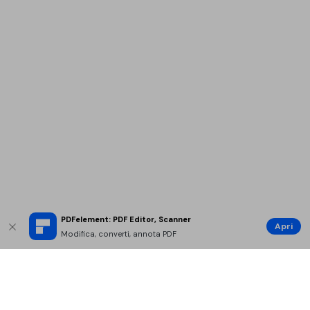
PDFelement: PDF Editor, Scanner
Apri
Modifica, converti, annota PDF
Prodotti Popolari