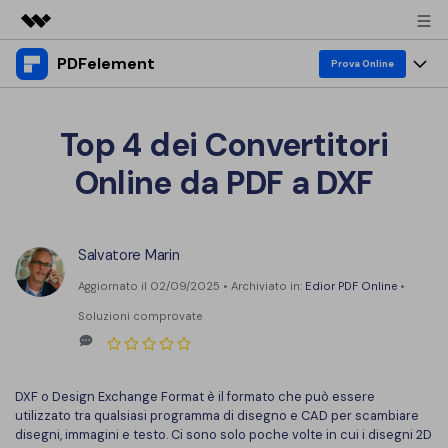
PDFelement
Prodotti in evidenza
Prova Online
Creatività digitale AIGC
Prodotti
Business
Utilità
Top 4 dei Convertitori
Panoramica
Desktop
Funzionalità
Chi siamo
Online da PDF a DXF
Soluzione
PDFelement per Windows
PDF Editor
Risorse & Supporto
Sala stampa
PDFelement per Mac
Visualizza PDF
Salvatore Marin
Blog
Società
Negozio
Mobile App
Aggiornato il 02/09/2025 • Archiviato in:
Edior PDF Online
•
Annota PDF
Esempi PDF gratuiti
Supporto
PMI da 1 a 10 utenti
Soluzioni comprovate
PDFelement per iPhone/iPad
Accedi
Acquista Ora
Crea PDF
Come modificare PDF
PDFelement per Android
Unisci PDF
Azienda con 10+ utenti
Conoscenza su PDF
search
DXF o Design Exchange Format è il formato che può essere
Conversione PDF
Stampa PDF
Cloud
utilizzato tra qualsiasi programma di disegno e CAD per scambiare
disegni, immagini e testo. Ci sono solo poche volte in cui i disegni 2D
Top PDF Editor