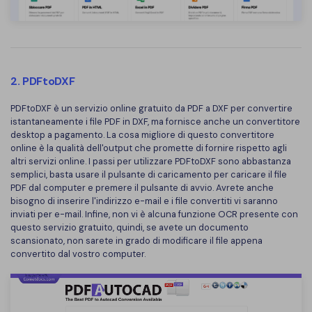
PDFelement per iOS
Chat con documento
PDFelement per Android
AI Image Generator
Tutorial Video
2. PDFtoDXF
Support
Tutte Le Funzionalità
PDFtoDXF è un servizio online gratuito da PDF a DXF per convertire
Contatta il supporto
istantaneamente i file PDF in DXF, ma fornisce anche un convertitore
desktop a pagamento. La cosa migliore di questo convertitore
Specifiche tecniche
online è la qualità dell'output che promette di fornire rispetto agli
altri servizi online. I passi per utilizzare PDFtoDXF sono abbastanza
Aggiornamenti
semplici, basta usare il pulsante di caricamento per caricare il file
PDF dal computer e premere il pulsante di avvio. Avrete anche
Centro di download
bisogno di inserire l'indirizzo e-mail e i file convertiti vi saranno
inviati per e-mail. Infine, non vi è alcuna funzione OCR presente con
Aggiorna a PDFelement 12
questo servizio gratuito, quindi, se avete un documento
scansionato, non sarete in grado di modificare il file appena
convertito dal vostro computer.