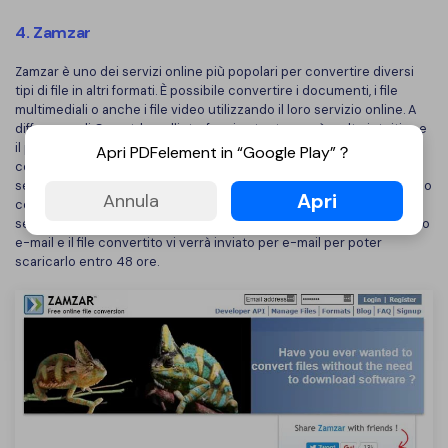
4. Zamzar
Zamzar è uno dei servizi online più popolari per convertire diversi
tipi di file in altri formati. È possibile convertire i documenti, i file
multimediali o anche i file video utilizzando il loro servizio online. A
differenza di Cometdocs, l'interfaccia utente non è molto intuitiva e
il processo di conversione avviene in tre fasi diverse. Per prima
Apri PDFelement in “Google Play”？
cosa, caricate i file PDF dal vostro computer. In secondo luogo,
selezionate il formato di output per il vostro file PDF, dato che stiamo
Apri
Annula
convertendo in formato Design Exchange, quindi, dovrete
selezionare DXF dal menu a tendina. Infine, inserite il vostro indirizzo
e-mail e il file convertito vi verrà inviato per e-mail per poter
scaricarlo entro 48 ore.