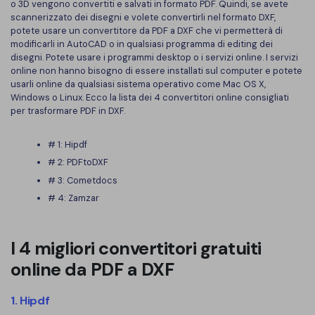
Converti PDF
PDFelement Cloud
o 3D vengono convertiti e salvati in formato PDF. Quindi, se avete
scannerizzato dei disegni e volete convertirli nel formato DXF,
Esegui OCR su PDF
Modifica PDF
potete usare un convertitore da PDF a DXF che vi permetterà di
Online Gratis
modificarli in AutoCAD o in qualsiasi programma di editing dei
APP PDF
Compimi PDF
disegni. Potete usare i programmi desktop o i servizi online. I servizi
PDF in Word
online non hanno bisogno di essere installati sul computer e potete
Firma su PDF
usarli online da qualsiasi sistema operativo come Mac OS X,
Organizza PDF
Comprimere PDF
Windows o Linux. Ecco la lista dei 4 convertitori online consigliati
PDF editor per Mac
per trasformare PDF in DXF.
Ritaglia PDF
Unire PDF
Comprimere PDF
Modulo PDF
# 1: Hipdf
Word in PDF
# 2: PDFtoDXF
Tutti Gli Argomenti
Firma PDF
Altri Strumenti Online
# 3: Cometdocs
Soluzioni PDF per
Batch PDF
# 4: Zamzar
Educazione
Firma digitale certificata
I 4 migliori convertitori gratuiti
Servizio IT
Smart Redact PDF
online da PDF a DXF
Legale
PDF OCR
1. Hipdf
Sanità
Extrai dati PDF