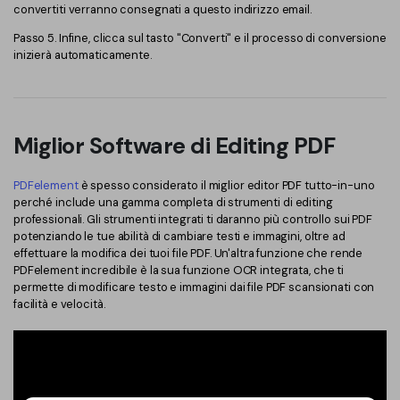
PDFelement per iOS
convertiti verranno consegnati a questo indirizzo email.
Chat con documento
PDFelement per Android
Passo 5. Infine, clicca sul tasto "Converti" e il processo di conversione
inizierà automaticamente.
AI Image Generator
Tutorial Video
Support
Tutte Le Funzionalità
Miglior Software di Editing PDF
Contatta il supporto
Specifiche tecniche
PDFelement
è spesso considerato il miglior editor PDF tutto-in-uno
perché include una gamma completa di strumenti di editing
Aggiornamenti
professionali. Gli strumenti integrati ti daranno più controllo sui PDF
potenziando le tue abilità di cambiare testi e immagini, oltre ad
Centro di download
effettuare la modifica dei tuoi file PDF. Un'altra funzione che rende
PDFelement incredibile è la sua funzione OCR integrata, che ti
Aggiorna a PDFelement 12
permette di modificare testo e immagini dai file PDF scansionati con
facilità e velocità.