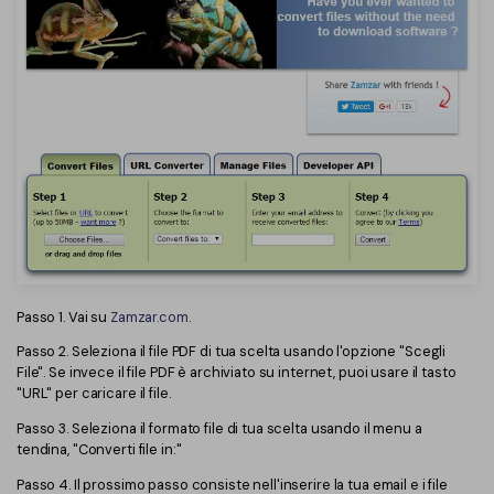
Finanza
Password PDF
Governo
Condividi PDF
Pubblicazione
AI per PDF
Freelancer
Chat con PDF
Recensioni e premi
Riassunto PDF AI
Storie di clienti
Traduzione PDF AI
Recensioni di clienti
Controllo grammatica AI
Passo 1. Vai su
Zamzar.com
.
Confronto dei software PDF
Chat con immagine
Passo 2. Seleziona il file PDF di tua scelta usando l'opzione "Scegli
File". Se invece il file PDF è archiviato su internet, puoi usare il tasto
Guida utente
"URL" per caricare il file.
Rilevatore di contenuti AI
PDFelement per Windows
Passo 3. Seleziona il formato file di tua scelta usando il menu a
Riscrivi PDF con AI
tendina, "Converti file in:"
PDFelement per Mac
Leggi PDF con AI
Passo 4. Il prossimo passo consiste nell'inserire la tua email e i file