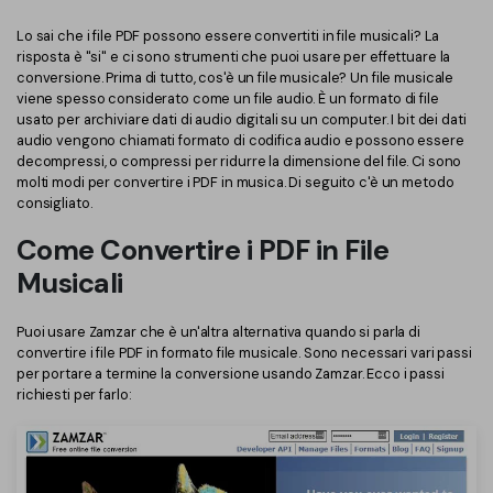
Converti PDF
PDFelement Cloud
Lo sai che i file PDF possono essere convertiti in file musicali? La
Esegui OCR su PDF
Modifica PDF
Online Gratis
risposta è "si" e ci sono strumenti che puoi usare per effettuare la
APP PDF
conversione. Prima di tutto, cos'è un file musicale? Un file musicale
Compimi PDF
PDF in Word
viene spesso considerato come un file audio. È un formato di file
Firma su PDF
usato per archiviare dati di audio digitali su un computer. I bit dei dati
Organizza PDF
audio vengono chiamati formato di codifica audio e possono essere
Comprimere PDF
PDF editor per Mac
decompressi, o compressi per ridurre la dimensione del file. Ci sono
Ritaglia PDF
molti modi per convertire i PDF in musica. Di seguito c'è un metodo
Unire PDF
Comprimere PDF
consigliato.
Modulo PDF
Word in PDF
Come Convertire i PDF in File
Tutti Gli Argomenti
Firma PDF
Musicali
Altri Strumenti Online
Soluzioni PDF per
Batch PDF
Puoi usare Zamzar che è un'altra alternativa quando si parla di
Educazione
Firma digitale certificata
convertire i file PDF in formato file musicale. Sono necessari vari passi
per portare a termine la conversione usando Zamzar. Ecco i passi
Servizio IT
richiesti per farlo:
Smart Redact PDF
Legale
PDF OCR
Sanità
Extrai dati PDF