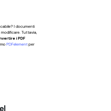
Tutorial
12
Video
icabile? I documenti
 modificare. Tuttavia,
nvertire i PDF
iamo
PDFelement
per
el