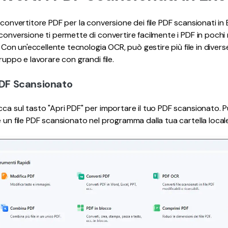
r convertitore PDF per la conversione dei file PDF scansionati in 
 conversione ti permette di convertire facilmente i PDF in pochi
a. Con un'eccellente tecnologia OCR, può gestire più file in divers
gruppo e lavorare con grandi file.
 PDF Scansionato
cca sul tasto "Apri PDF" per importare il tuo PDF scansionato. 
 un file PDF scansionato nel programma dalla tua cartella locale