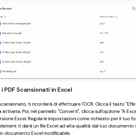
 i PDF Scansionati in Excel
scansionato, ti ricorderà di effettuare l'OCR. Clicca il tasto "Eff
attivata. Poi, nel pannello "Converti", clicca sull'opzione "A Excel
rsione Excel. Regola le impostazioni come richiesto per il tuo fog
Felement ti darà un file Excel ad alta qualità dal tuo document
un documento Excel modificabile.