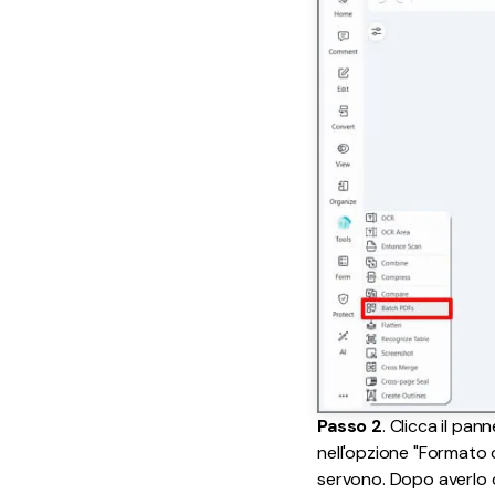
Passo 2
. Clicca il pan
nell'opzione "Formato d
servono. Dopo averlo c