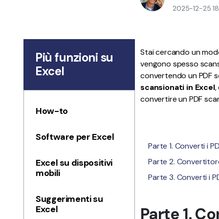
Tutte Le Funzionalità
2025-12-25 18
Stai cercando un modo 
Più funzioni su
vengono spesso scansion
Excel
convertendo un PDF sca
scansionati in Excel
,
convertire un PDF scans
How-to
Software per Excel
Parte 1. Converti i P
Parte 2. Convertito
Excel su dispositivi
mobili
Parte 3. Converti i P
Suggerimenti su
Excel
Parte 1. Co