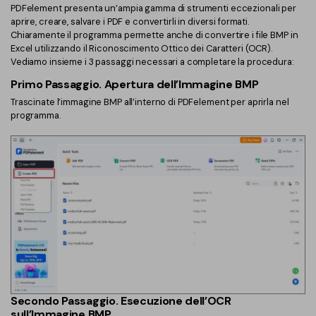
PDFelement presenta un’ampia gamma di strumenti eccezionali per
Finanza
aprire, creare, salvare i PDF e convertirli in diversi formati.
Password PDF
Chiaramente il programma permette anche di convertire i file BMP in
Excel utilizzando il Riconoscimento Ottico dei Caratteri (OCR).
Governo
Condividi PDF
Vediamo insieme i 3 passaggi necessari a completare la procedura:
Pubblicazione
AI per PDF
Primo Passaggio. Apertura dell’Immagine BMP
Trascinate l’immagine BMP all’interno di PDFelement per aprirla nel
Freelancer
Chat con PDF
programma.
Recensioni e premi
Riassunto PDF AI
Storie di clienti
Traduzione PDF AI
Recensioni di clienti
Controllo grammatica AI
Confronto dei software PDF
Chat con immagine
Guida utente
Rilevatore di contenuti AI
PDFelement per Windows
Riscrivi PDF con AI
PDFelement per Mac
Secondo Passaggio. Esecuzione dell’OCR
Leggi PDF con AI
sull’Immagine BMP