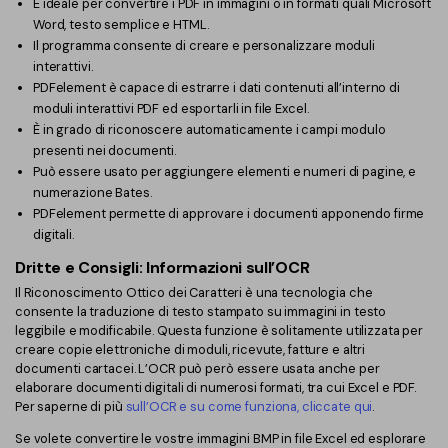
È ideale per convertire i PDF in immagini o in formati quali Microsoft
Word, testo semplice e HTML.
Il programma consente di creare e personalizzare moduli
interattivi.
PDFelement è capace di estrarre i dati contenuti all’interno di
moduli interattivi PDF ed esportarli in file Excel.
È in grado di riconoscere automaticamente i campi modulo
presenti nei documenti.
Può essere usato per aggiungere elementi e numeri di pagine, e
numerazione Bates.
PDFelement permette di approvare i documenti apponendo firme
digitali.
Dritte e Consigli: Informazioni sull’OCR
Il Riconoscimento Ottico dei Caratteri è una tecnologia che
consente la traduzione di testo stampato su immagini in testo
leggibile e modificabile. Questa funzione è solitamente utilizzata per
creare copie elettroniche di moduli, ricevute, fatture e altri
documenti cartacei. L’OCR può però essere usata anche per
elaborare documenti digitali di numerosi formati, tra cui Excel e PDF.
Per saperne di più
sull’OCR e su come funziona, cliccate qui
.
Se volete convertire le vostre immagini BMP in file Excel ed esplorare