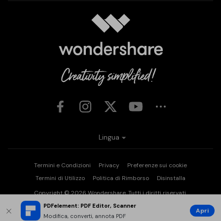
Lingua
Termini e Condizioni
Privacy
Preferenze sui cookie
Termini di Utilizzo
Politica di Rimborso
Disinstalla
Copyright © 2026
Wondershare. Tutti i diritti riservati.
PDFelement: PDF Editor, Scanner
Apri
Modifica, converti, annota PDF