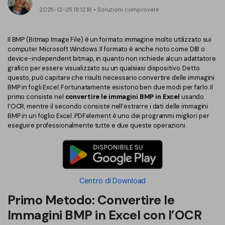
Converti PDF
PDFelement Cloud
2025-12-25 18:12:16 • Soluzioni comprovate
Esegui OCR su PDF
Modifica PDF
Online Gratis
APP PDF
Il BMP (Bitmap Image File) è un formato immagine molto utilizzato sui
Compimi PDF
PDF in Word
computer Microsoft Windows. Il formato è anche noto come DIB o
Firma su PDF
device-independent bitmap, in quanto non richiede alcun adattatore
Organizza PDF
Comprimere PDF
grafico per essere visualizzato su un qualsiasi dispositivo. Detto
PDF editor per Mac
questo, può capitare che risulti necessario convertire delle immagini
Ritaglia PDF
Unire PDF
BMP in fogli Excel. Fortunatamente esistono ben due modi per farlo. Il
Comprimere PDF
primo consiste nel
convertire le immagini BMP in Excel
usando
Modulo PDF
Word in PDF
l’OCR, mentre il secondo consiste nell’estrarre i dati delle immagini
BMP in un foglio Excel. PDFelement è uno dei programmi migliori per
Tutti Gli Argomenti
Firma PDF
eseguire professionalmente tutte e due queste operazioni.
Altri Strumenti Online
Soluzioni PDF per
Batch PDF
Educazione
Firma digitale certificata
Servizio IT
Centro di Download
Smart Redact PDF
Primo Metodo: Convertire le
Legale
PDF OCR
Immagini BMP in Excel con l’OCR
Sanità
Extrai dati PDF