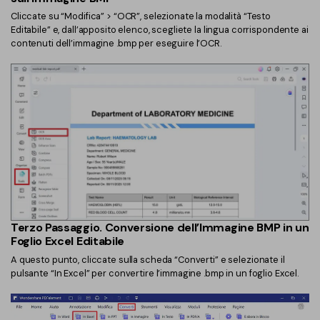
PDFelement per iOS
Cliccate su “Modifica” > “OCR”, selezionate la modalità “Testo
Chat con documento
PDFelement per Android
Editabile” e, dall’apposito elenco, scegliete la lingua corrispondente ai
contenuti dell’immagine .bmp per eseguire l’OCR.
AI Image Generator
Tutorial Video
Support
Tutte Le Funzionalità
Contatta il supporto
Specifiche tecniche
Aggiornamenti
Centro di download
Aggiorna a PDFelement 12
Terzo Passaggio. Conversione dell’Immagine BMP in un
Foglio Excel Editabile
A questo punto, cliccate sulla scheda “Converti” e selezionate il
pulsante “In Excel” per convertire l’immagine .bmp in un foglio Excel.