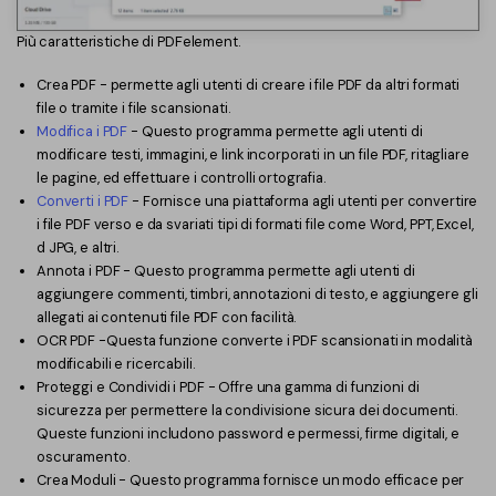
Più caratteristiche di PDFelement.
Crea PDF - permette agli utenti di creare i file PDF da altri formati
file o tramite i file scansionati.
Modifica i PDF
- Questo programma permette agli utenti di
modificare testi, immagini, e link incorporati in un file PDF, ritagliare
le pagine, ed effettuare i controlli ortografia.
Converti i PDF
- Fornisce una piattaforma agli utenti per convertire
i file PDF verso e da svariati tipi di formati file come Word, PPT, Excel,
d JPG, e altri.
Annota i PDF - Questo programma permette agli utenti di
aggiungere commenti, timbri, annotazioni di testo, e aggiungere gli
allegati ai contenuti file PDF con facilità.
OCR PDF -Questa funzione converte i PDF scansionati in modalità
modificabili e ricercabili.
Proteggi e Condividi i PDF - Offre una gamma di funzioni di
sicurezza per permettere la condivisione sicura dei documenti.
Queste funzioni includono password e permessi, firme digitali, e
oscuramento.
Crea Moduli - Questo programma fornisce un modo efficace per