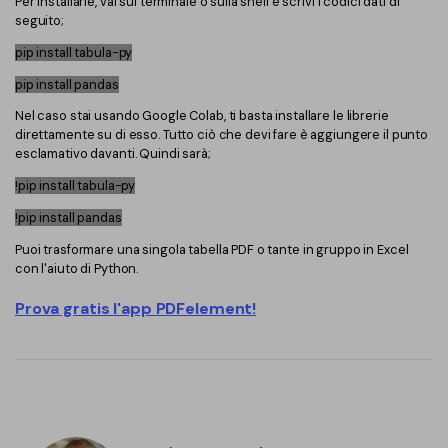
Per installarle, vai sul terminale o sulla shell e scrivi i codici dati di
seguito;
pip install tabula-py
pip install pandas
Nel caso stai usando Google Colab, ti basta installare le librerie
direttamente su di esso. Tutto ciò che devi fare è aggiungere il punto
esclamativo davanti. Quindi sarà;
!pip install tabula-py
!pip install pandas
Puoi trasformare una singola tabella PDF o tante in gruppo in Excel
con l'aiuto di Python.
Prova gratis l'app PDFelement!