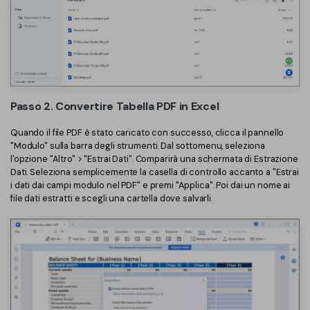
PDFelement per iOS
Chat con documento
PDFelement per Android
AI Image Generator
Tutorial Video
Support
Tutte Le Funzionalità
Passo 2. Convertire Tabella PDF in Excel
Contatta il supporto
Quando il file PDF è stato caricato con successo, clicca il pannello
Specifiche tecniche
"Modulo" sulla barra degli strumenti. Dal sottomenu, seleziona
l'opzione "Altro" > "Estrai Dati". Comparirà una schermata di Estrazione
Aggiornamenti
Dati. Seleziona semplicemente la casella di controllo accanto a "Estrai
i dati dai campi modulo nel PDF" e premi "Applica". Poi dai un nome ai
Centro di download
file dati estratti e scegli una cartella dove salvarli.
Aggiorna a PDFelement 12