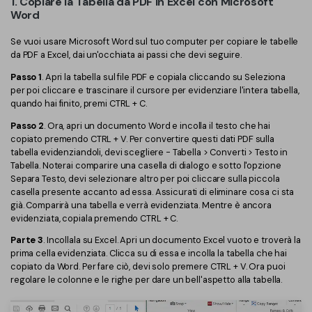
1. Copiare la Tabella da PDF in Excel con Microsoft
Word
Se vuoi usare Microsoft Word sul tuo computer per copiare le tabelle
da PDF a Excel, dai un'occhiata ai passi che devi seguire.
Passo 1
. Apri la tabella sul file PDF e copiala cliccando su Seleziona
per poi cliccare e trascinare il cursore per evidenziare l'intera tabella,
quando hai finito, premi CTRL + C.
Passo 2
. Ora, apri un documento Word e incolla il testo che hai
copiato premendo CTRL + V. Per convertire questi dati PDF sulla
tabella evidenziandoli, devi scegliere - Tabella > Converti > Testo in
Tabella. Noterai comparire una casella di dialogo e sotto l'opzione
Separa Testo, devi selezionare altro per poi cliccare sulla piccola
casella presente accanto ad essa. Assicurati di eliminare cosa ci sta
già. Comparirà una tabella e verrà evidenziata. Mentre è ancora
evidenziata, copiala premendo CTRL + C.
Parte 3
. Incollala su Excel. Apri un documento Excel vuoto e troverà la
prima cella evidenziata. Clicca su di essa e incolla la tabella che hai
copiato da Word. Per fare ciò, devi solo premere CTRL + V. Ora puoi
regolare le colonne e le righe per dare un bell'aspetto alla tabella.