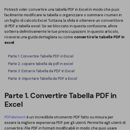
Converti PDF
PDFelement Cloud
Potresti voler convertire una tabella PDF in Excel in modo che puoi
Esegui OCR su PDF
Modifica PDF
Online Gratis
facilmente modificare la tabella o organizzare o sommare i numeri in
APP PDF
un foglio di calcolo Excel. Tuttavia, la sfida è ottenere un convertitore
Compimi PDF
PDF in Word
di PDF a tabella excel. Se sei bloccato in questa confusione, allora
Firma su PDF
sotterra definitivamente le tue preoccupazioni. In questo articolo,
Organizza PDF
riceverai una guida dettagliata su come
convertire le tabelle PDF in
Comprimere PDF
PDF editor per Mac
excel
.
Ritaglia PDF
Unire PDF
Comprimere PDF
Parte 1. Convertire Tabella PDF in Excel
Modulo PDF
Word in PDF
Parte 2. copaire tabella da pdf in excel
Tutti Gli Argomenti
Firma PDF
Parte 3. Estrarre Tabella da PDF in Excel
Altri Strumenti Online
Parte 4. Importare Tabella da PDF a Excel
Soluzioni PDF per
Batch PDF
Educazione
Firma digitale certificata
Parte 1. Convertire Tabella PDF in
Excel
Servizio IT
Smart Redact PDF
Legale
PDF OCR
PDFelement
è un incredibile strumento PDF fatto su misura per
essere la migliore esperienza PDF per gli utenti. Permette agli utenti di
Sanità
Extrai dati PDF
convertire i file PDF in formati modificabili in modo che puoi usare