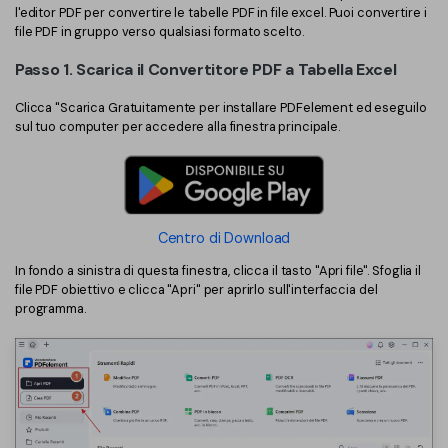
l'editor PDF per convertire le tabelle PDF in file excel. Puoi convertire i
Finanza
file PDF in gruppo verso qualsiasi formato scelto.
Password PDF
Passo 1. Scarica il Convertitore PDF a Tabella Excel
Governo
Condividi PDF
Clicca "Scarica Gratuitamente per installare PDFelement ed eseguilo
Pubblicazione
AI per PDF
sul tuo computer per accedere alla finestra principale.
Freelancer
Chat con PDF
Recensioni e premi
Riassunto PDF AI
Storie di clienti
Centro di Download
Traduzione PDF AI
Recensioni di clienti
In fondo a sinistra di questa finestra, clicca il tasto "Apri file". Sfoglia il
Controllo grammatica AI
file PDF obiettivo e clicca "Apri" per aprirlo sull'interfaccia del
Confronto dei software PDF
programma.
Chat con immagine
Guida utente
Rilevatore di contenuti AI
PDFelement per Windows
Riscrivi PDF con AI
PDFelement per Mac
Leggi PDF con AI