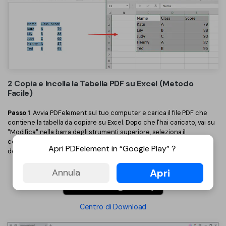
2 Copia e Incolla la Tabella PDF su Excel (Metodo
Facile)
Passo 1
. Avvia PDFelement sul tuo computer e carica il file PDF che
contiene la tabella da copiare su Excel. Dopo che l'hai caricato, vai su
"Modifica" nella barra degli strumenti superiore, seleziona il
contenuto del file PDF che vuoi che compaia sulla tabella Excel. Fai
Apri PDFelement in “Google Play”？
doppio click su questo contenuto e seleziona l'opzione "Copia".
Apri
Annula
Centro di Download