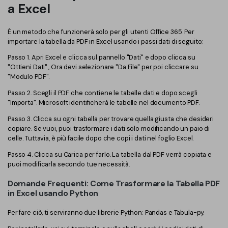
a Excel
È un metodo che funzionerà solo per gli utenti Office 365. Per
importare la tabella da PDF in Excel usando i passi dati di seguito;
Passo 1. Apri Excel e clicca sul pannello "Dati" e dopo clicca su
"Ottieni Dati"., Ora devi selezionare "Da File" per poi cliccare su
"Modulo PDF".
Passo 2. Scegli il PDF che contiene le tabelle dati e dopo scegli
"Importa". Microsoft identificherà le tabelle nel documento PDF.
Passo 3. Clicca su ogni tabella per trovare quella giusta che desideri
copiare. Se vuoi, puoi trasformare i dati solo modificando un paio di
celle. Tuttavia, è più facile dopo che copi i dati nel foglio Excel.
Passo 4. Clicca su Carica per farlo. La tabella dal PDF verrà copiata e
puoi modificarla secondo tue necessità.
Domande Frequenti: Come Trasformare la Tabella PDF
in Excel usando Python
Per fare ciò, ti serviranno due librerie Python: Pandas e Tabula-py.