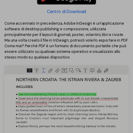
Finanza
Password PDF
Centro di Download
Governo
Condividi PDF
Come accennato in precedenza, Adobe InDesign è un'applicazione
software di desktop publishing e composizione, utilizzata
Pubblicazione
principalmente per il layout di giornali, poster, volantini, libri e riviste.
AI per PDF
Ma una volta creato il file in InDesign, potresti volerlo esportare in PDF.
Freelancer
Come mai? Perché PDF è un formato di documento portatile che può
Chat con PDF
essere utilizzato su qualsiasi sistema operativo e visualizzato allo
Recensioni e premi
stesso modo su qualsiasi dispositivo.
Riassunto PDF AI
Storie di clienti
Traduzione PDF AI
Recensioni di clienti
Controllo grammatica AI
Confronto dei software PDF
Chat con immagine
Guida utente
Rilevatore di contenuti AI
PDFelement per Windows
Riscrivi PDF con AI
PDFelement per Mac
Leggi PDF con AI