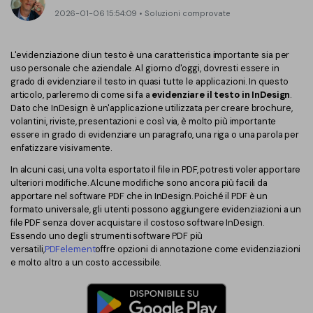
Converti PDF
PDFelement Cloud
2026-01-06 15:54:09 • Soluzioni comprovate
Esegui OCR su PDF
Modifica PDF
Online Gratis
APP PDF
L'evidenziazione di un testo è una caratteristica importante sia per
Compimi PDF
PDF in Word
uso personale che aziendale. Al giorno d'oggi, dovresti essere in
Firma su PDF
grado di evidenziare il testo in quasi tutte le applicazioni. In questo
Organizza PDF
Comprimere PDF
articolo, parleremo di come si fa a
evidenziare il testo in InDesign
.
PDF editor per Mac
Dato che InDesign è un'applicazione utilizzata per creare brochure,
Ritaglia PDF
Unire PDF
volantini, riviste, presentazioni e così via, è molto più importante
Comprimere PDF
essere in grado di evidenziare un paragrafo, una riga o una parola per
Modulo PDF
Word in PDF
enfatizzare visivamente.
Tutti Gli Argomenti
Firma PDF
In alcuni casi, una volta esportato il file in PDF, potresti voler apportare
Altri Strumenti Online
ulteriori modifiche. Alcune modifiche sono ancora più facili da
Soluzioni PDF per
Batch PDF
apportare nel software PDF che in InDesign. Poiché il PDF è un
formato universale, gli utenti possono aggiungere evidenziazioni a un
Educazione
file PDF senza dover acquistare il costoso software InDesign.
Firma digitale certificata
Essendo uno degli strumenti software PDF più
versatili,
PDFelement
offre opzioni di annotazione come evidenziazioni
Servizio IT
Smart Redact PDF
e molto altro a un costo accessibile.
Legale
PDF OCR
Sanità
Extrai dati PDF