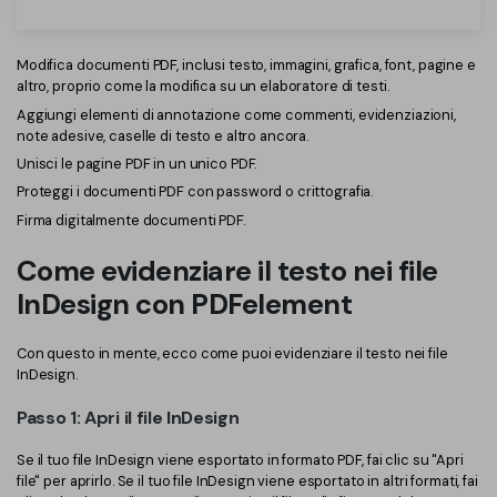
PDFelement per iOS
Chat con documento
PDFelement per Android
Modifica documenti PDF, inclusi testo, immagini, grafica, font, pagine e
AI Image Generator
Tutorial Video
altro, proprio come la modifica su un elaboratore di testi.
Aggiungi elementi di annotazione come commenti, evidenziazioni,
Support
note adesive, caselle di testo e altro ancora.
Tutte Le Funzionalità
Unisci le pagine PDF in un unico PDF.
Contatta il supporto
Proteggi i documenti PDF con password o crittografia.
Specifiche tecniche
Firma digitalmente documenti PDF.
Aggiornamenti
Come evidenziare il testo nei file
InDesign con PDFelement
Centro di download
Aggiorna a PDFelement 12
Con questo in mente, ecco come puoi evidenziare il testo nei file
InDesign.
Passo 1: Apri il file InDesign
Se il tuo file InDesign viene esportato in formato PDF, fai clic su "Apri
file" per aprirlo. Se il tuo file InDesign viene esportato in altri formati, fai