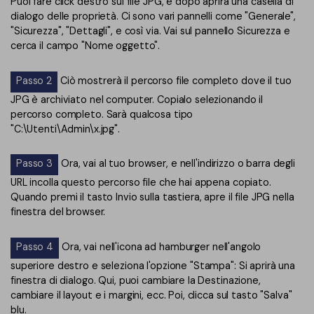
Puoi fare click destro sul file JPG, e dopo aprirà una casella di
dialogo delle proprietà. Ci sono vari pannelli come "Generale",
"Sicurezza", "Dettagli", e così via. Vai sul pannello Sicurezza e
cerca il campo "Nome oggetto".
Passo 2
Ciò mostrerà il percorso file completo dove il tuo
JPG è archiviato nel computer. Copialo selezionando il
percorso completo. Sarà qualcosa tipo
"C:\Utenti\Admin\x.jpg".
Passo 3
Ora, vai al tuo browser, e nell'indirizzo o barra degli
URL incolla questo percorso file che hai appena copiato.
Quando premi il tasto Invio sulla tastiera, apre il file JPG nella
finestra del browser.
Passo 4
Ora, vai nell'icona ad hamburger nell'angolo
superiore destro e seleziona l'opzione "Stampa": Si aprirà una
finestra di dialogo. Qui, puoi cambiare la Destinazione,
cambiare il layout e i margini, ecc. Poi, clicca sul tasto "Salva"
blu.