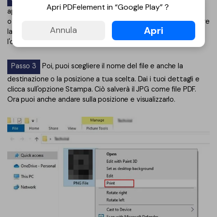
Apri PDFelement in “Google Play”？
aprire il file JPG per visualizzarlo e dopo clicca su Ctrl+P. Poi,
otterrai una lista di opzioni come menu a tendina per scegliere
Apri
Annula
la tua stampante. Visto che qui non vuoi stampare, scegli
l'opzione "Microsoft Print to PDF" dalla lista.
Passo 3
Poi, puoi scegliere il nome del file e anche la
destinazione o la posizione a tua scelta. Dai i tuoi dettagli e
clicca sull'opzione Stampa. Ciò salverà il JPG come file PDF.
Ora puoi anche andare sulla posizione e visualizzarlo.