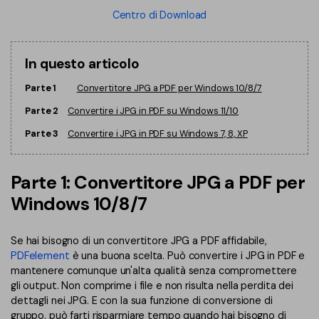
Centro di Download
Finanza
Password PDF
Governo
Condividi PDF
In questo articolo
Pubblicazione
AI per PDF
Parte 1
Convertitore JPG a PDF per Windows 10/8/7
Freelancer
Parte 2
Convertire i JPG in PDF su Windows 11/10
Chat con PDF
Parte 3
Convertire i JPG in PDF su Windows 7, 8, XP
Recensioni e premi
Riassunto PDF AI
Storie di clienti
Traduzione PDF AI
Parte 1: Convertitore JPG a PDF per
Recensioni di clienti
Controllo grammatica AI
Windows 10/8/7
Confronto dei software PDF
Chat con immagine
Se hai bisogno di un convertitore JPG a PDF affidabile,
Guida utente
Rilevatore di contenuti AI
PDFelement
è una buona scelta. Può convertire i JPG in PDF e
PDFelement per Windows
mantenere comunque un'alta qualità senza compromettere
Riscrivi PDF con AI
gli output. Non comprime i file e non risulta nella perdita dei
PDFelement per Mac
dettagli nei JPG. E con la sua funzione di conversione di
Leggi PDF con AI
gruppo, può farti risparmiare tempo quando hai bisogno di