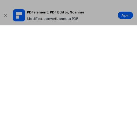
PDFelement: PDF Editor, Scanner
Apri
Modifica, converti, annota PDF
Prodotti Popolari
Wondershare
Esplora AI
Centro di Assistenza