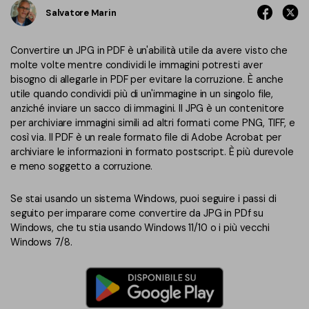
Converti PDF
PDFelement Cloud
Salvatore Marin
Esegui OCR su PDF
Modifica PDF
Online Gratis
APP PDF
Convertire un JPG in PDF è un'abilità utile da avere visto che
Compimi PDF
PDF in Word
molte volte mentre condividi le immagini potresti aver
Firma su PDF
bisogno di allegarle in PDF per evitare la corruzione. È anche
Organizza PDF
Comprimere PDF
utile quando condividi più di un'immagine in un singolo file,
PDF editor per Mac
anziché inviare un sacco di immagini. Il JPG è un contenitore
Ritaglia PDF
Unire PDF
per archiviare immagini simili ad altri formati come PNG, TIFF, e
Comprimere PDF
così via. Il PDF è un reale formato file di Adobe Acrobat per
Modulo PDF
Word in PDF
archiviare le informazioni in formato postscript. È più durevole
Tutti Gli Argomenti
Firma PDF
e meno soggetto a corruzione.
Altri Strumenti Online
Soluzioni PDF per
Batch PDF
Se stai usando un sistema Windows, puoi seguire i passi di
seguito per imparare come convertire da JPG in PDf su
Educazione
Firma digitale certificata
Windows, che tu stia usando Windows 11/10 o i più vecchi
Windows 7/8.
Servizio IT
Smart Redact PDF
Legale
PDF OCR
Sanità
Extrai dati PDF