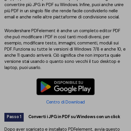
PDFelement per iOS
convertire più JPG in PDF su Windows. Infine, puoi anche unire
Chat con documento
più PDF in un singolo file che rende facile condividerlo nelle
PDFelement per Android
email e anche nelle altre piattaforme di condivisione social.
AI Image Generator
Tutorial Video
Wondershare PDFelement è anche un completo editor PDF
Support
che può modificare i PDF in così tanti modi diversi, per
Tutte Le Funzionalità
esempio, modificare testo, immagini, commenti, moduli sui
Contatta il supporto
PDF. Funziona su tutte le versioni di Windows 7/8 e anche 10, e
anche 11 quando arriverà. Ciò significa che non importa quale
Specifiche tecniche
versione stai usando o quanto sono vecchi il tuo desktop e
laptop, puoi usarlo.
Aggiornamenti
Centro di download
Aggiorna a PDFelement 12
Centro di Download
Passo 1
Converti i JPG in PDF su Windows con un click
Dopo aver scaricato e installato PDFelement, avvia questo