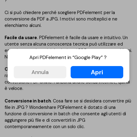
?
Ci si può chiedere perché scegliere PDFelement per la
conversione da PDF a JPG. I motivi sono molteplici e ne
elenchiamo alcuni.
Facile da usare
. PDFelement è facile da usare e intuitivo. Un
utente senza alcuna conoscenza tecnica può utilizzare ed
eseguire tutte le attività relative ai PDF senza avere problemi.
Apri PDFelement in “Google Play”？
Non è necessario imparare Python per questi compiti.
Conversione rapida
. La velocità di conversione è molto più
Apri
Annula
rapida rispetto a molti altri strumenti e strumenti di
conversione PDF online. Funziona anche senza internet, quindi
è veloce.
Conversione in batch
. Cosa fare se si desidera convertire più
file in JPG ? Wondershare PDFelement è dotato di una
funzione di conversione in batch che consente agli utenti di
aggiungere più file e di convertirli in JPG
contemporaneamente con un solo clic.