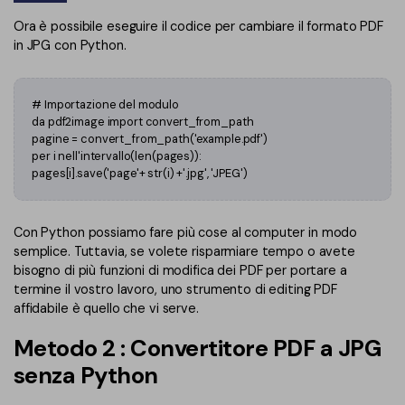
Ora è possibile eseguire il codice per cambiare il formato PDF
in JPG con Python.
# Importazione del modulo
da pdf2image import convеrt_from_path
pagine = convert_from_path('example.pdf')
per i nell'intervallo(len(pages)):
pages[i].save('page'+ str(i) +'.jpg', 'JPEG')
Con Python possiamo fare più cose al computer in modo
semplice. Tuttavia, se volete risparmiare tempo o avete
bisogno di più funzioni di modifica dei PDF per portare a
termine il vostro lavoro, uno strumento di editing PDF
affidabile è quello che vi serve.
Metodo 2 : Convertitore PDF a JPG
senza Python