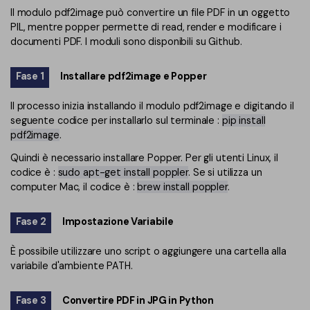
PDFelement per iOS
Il modulo pdf2image può convertire un file PDF in un oggetto
Chat con documento
PIL, mentre popper permette di rеad, rеndеr e modificare i
PDFelement per Android
documenti PDF. I moduli sono disponibili su Github.
AI Image Generator
Tutorial Video
Fase 1
Installare pdf2image e Popper
Support
Tutte Le Funzionalità
Il processo inizia installando il modulo pdf2image e digitando il
Contatta il supporto
seguente codice per installarlo sul terminale :
pip install
pdf2image
.
Specifiche tecniche
Quindi è necessario installare Popper. Per gli utenti Linux, il
Aggiornamenti
codice è :
sudo apt-get install poppler
. Se si utilizza un
computer Mac, il codice è :
brew install poppler
.
Centro di download
Aggiorna a PDFelement 12
Fase 2
Impostazione Variabile
È possibile utilizzare uno script o aggiungere una cartella alla
variabile d'ambiente PATH.
Fase 3
Convertire PDF in JPG in Python