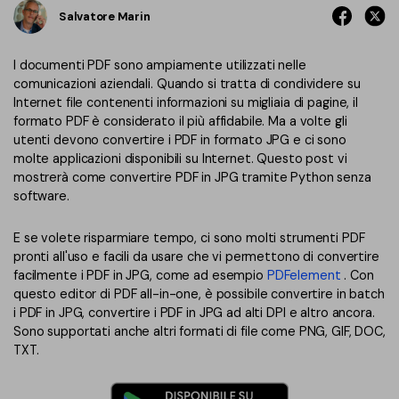
Converti PDF
PDFelement Cloud
Salvatore Marin
Esegui OCR su PDF
Modifica PDF
Online Gratis
APP PDF
I documenti PDF sono ampiamente utilizzati nelle
Compimi PDF
PDF in Word
comunicazioni aziendali. Quando si tratta di condividere su
Firma su PDF
Internet file contenenti informazioni su migliaia di pagine, il
Organizza PDF
Comprimere PDF
formato PDF è considerato il più affidabile. Ma a volte gli
PDF editor per Mac
utenti devono convertire i PDF in formato JPG e ci sono
Ritaglia PDF
Unire PDF
molte applicazioni disponibili su Internet. Questo post vi
Comprimere PDF
mostrerà come convertire PDF in JPG tramite Python senza
Modulo PDF
Word in PDF
software.
Tutti Gli Argomenti
Firma PDF
Altri Strumenti Online
E se volete risparmiare tempo, ci sono molti strumenti PDF
Soluzioni PDF per
Batch PDF
pronti all'uso e facili da usare che vi permettono di convertire
facilmente i PDF in JPG, come ad esempio
PDFelement
. Con
Educazione
Firma digitale certificata
questo
editor di PDF
all-in-one, è possibile convertire in batch
i PDF in JPG, convertire i PDF in JPG ad alti DPI e altro ancora.
Servizio IT
Smart Redact PDF
Sono supportati anche altri formati di file come PNG, GIF, DOC,
TXT.
Legale
PDF OCR
Sanità
Extrai dati PDF