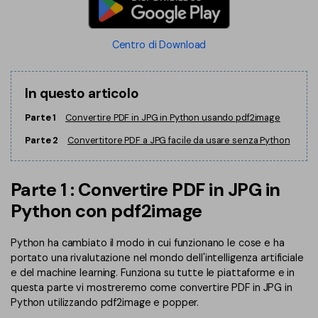
Finanza
Password PDF
Centro di Download
Governo
Condividi PDF
Pubblicazione
AI per PDF
In questo articolo
Freelancer
Chat con PDF
Parte 1
Convertire PDF in JPG in Python usando pdf2image
Recensioni e premi
Parte 2
Convertitore PDF a JPG facile da usare senza Python
Riassunto PDF AI
Storie di clienti
Traduzione PDF AI
Parte 1 : Convertire PDF in JPG in
Recensioni di clienti
Controllo grammatica AI
Python con pdf2image
Confronto dei software PDF
Chat con immagine
Guida utente
Python ha cambiato il modo in cui funzionano le cose e ha
Rilevatore di contenuti AI
portato una rivalutazione nel mondo dell'intelligenza artificiale
PDFelement per Windows
e del machine learning. Funziona su tutte le piattaforme e in
Riscrivi PDF con AI
questa parte vi mostreremo come convertire PDF in JPG in
PDFelement per Mac
Python utilizzando pdf2image e popper.
Leggi PDF con AI