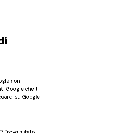
di
ogle non
ti Google che ti
 guardi su Google
 Prova subito il