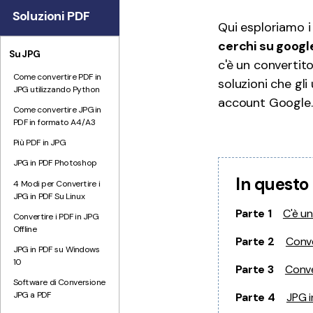
Tutte Le Funzionalità
Soluzioni PDF
Qui esploriamo i
cerchi su googl
Su JPG
c'è un convertit
Come convertire PDF in
soluzioni che gl
JPG utilizzando Python
account Google.
Come convertire JPG in
PDF in formato A4/A3
Più PDF in JPG
JPG in PDF Photoshop
In questo 
4 Modi per Convertire i
JPG in PDF Su Linux
Parte 1
C'è u
Convertire i PDF in JPG
Offline
Parte 2
Conve
JPG in PDF su Windows
10
Parte 3
Conve
Software di Conversione
JPG a PDF
Parte 4
JPG 