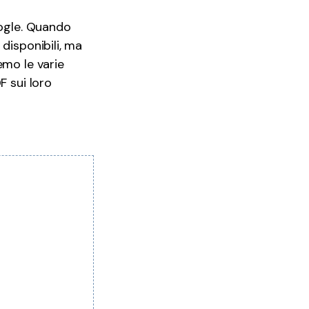
Tutorial
12
Video
oogle. Quando
 disponibili, ma
emo le varie
F sui loro