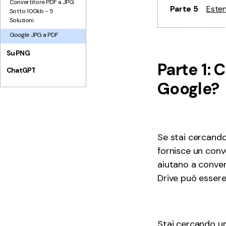
Convertitore PDF a JPG
Parte 5
Esten
Sotto 100kb - 5
Soluzioni
Google JPG a PDF
Su PNG
Parte 1: 
ChatGPT
Google?
Se stai cercando
fornisce un conv
aiutano a conver
Drive può essere
Stai cercando un