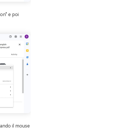
con" e poi
inando il mouse