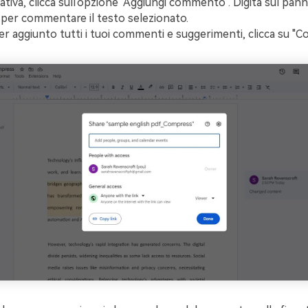
ativa, clicca sull'opzione "Aggiungi commento". Digita sul pan
 per commentare il testo selezionato.
r aggiunto tutti i tuoi commenti e suggerimenti, clicca su "Con