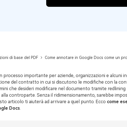
Pubblicazione
Freelancer
ioni di base del PDF
Come annotare in Google Docs come un pro
 un processo importante per aziende, organizzazioni e alcuni indi
tione del contratto in cui si discutono le modifiche con la con
rmini che desideri modificare nel documento tramite redlining e
lla controparte. Senza il ridimensionamento, sarebbe impossi
sto articolo ti aiuterà ad arrivare a quel punto. Ecco
come ese
ogle Docs
.