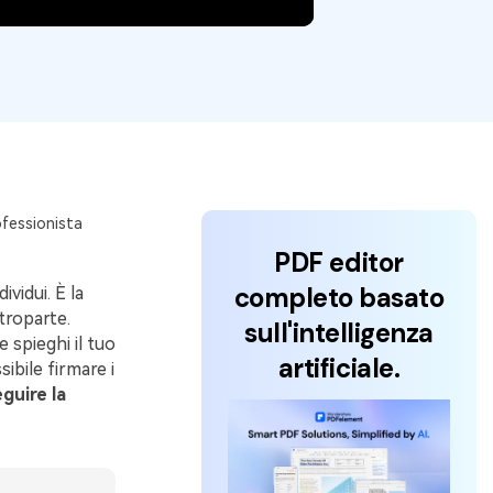
Tutorial
12
Video
fessionista
PDF editor
completo basato
vidui. È la
troparte.
sull'intelligenza
 spieghi il tuo
artificiale.
bile firmare i
guire la