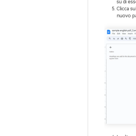
su di ess
Clicca su
nuovo pa