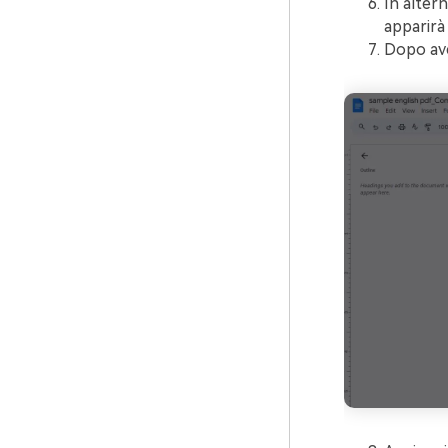
In altern
apparirà
Dopo ave