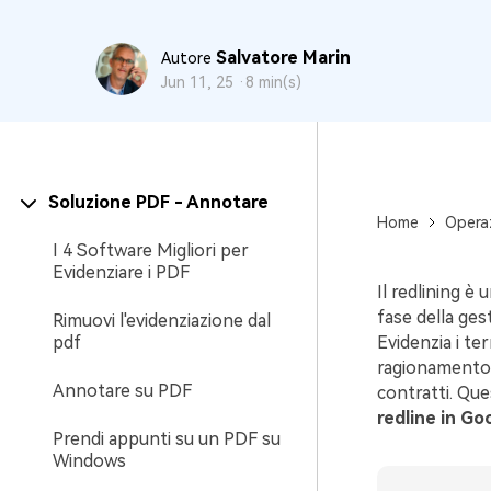
Tutte Le Funzionalità
Salvatore Marin
Autore
Jun 11, 25 ·
8 min(s)
Soluzione PDF - Annotare
Home
Operaz
I 4 Software Migliori per
Evidenziare i PDF
Il redlining è
fase della ges
Rimuovi l'evidenziazione dal
pdf
Evidenzia i te
ragionamento a
Annotare su PDF
contratti. Que
redline in Go
Prendi appunti su un PDF su
Windows