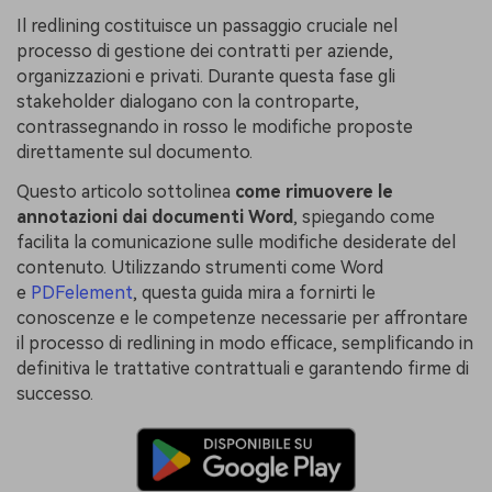
Il redlining costituisce un passaggio cruciale nel
Finanza
Password PDF
processo di gestione dei contratti per aziende,
organizzazioni e privati. Durante questa fase gli
Governo
Condividi PDF
stakeholder dialogano con la controparte,
Pubblicazione
contrassegnando in rosso le modifiche proposte
AI per PDF
direttamente sul documento.
Freelancer
Chat con PDF
Questo articolo sottolinea
come rimuovere le
Recensioni e premi
annotazioni dai documenti Word
, spiegando come
Riassunto PDF AI
facilita la comunicazione sulle modifiche desiderate del
Storie di clienti
Traduzione PDF AI
contenuto. Utilizzando strumenti come Word
Recensioni di clienti
e
PDFelement
, questa guida mira a fornirti le
Controllo grammatica AI
conoscenze e le competenze necessarie per affrontare
Confronto dei software PDF
il processo di redlining in modo efficace, semplificando in
Chat con immagine
definitiva le trattative contrattuali e garantendo firme di
Guida utente
successo.
Rilevatore di contenuti AI
PDFelement per Windows
Riscrivi PDF con AI
PDFelement per Mac
Leggi PDF con AI