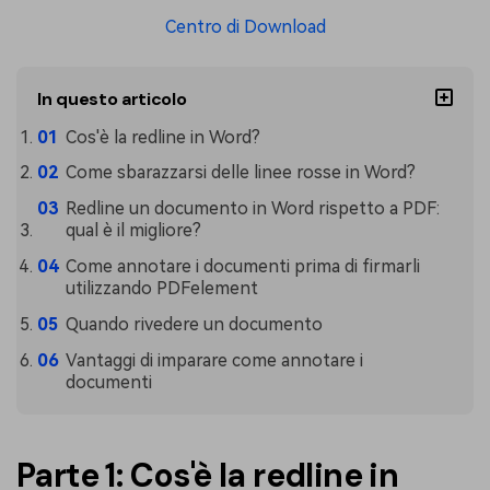
PDFelement per iOS
Centro di Download
Chat con documento
PDFelement per Android
AI Image Generator
Tutorial Video
In questo articolo
Support
Cos'è la redline in Word?
Tutte Le Funzionalità
Come sbarazzarsi delle linee rosse in Word?
Contatta il supporto
Redline un documento in Word rispetto a PDF:
Specifiche tecniche
qual è il migliore?
Aggiornamenti
Come annotare i documenti prima di firmarli
utilizzando PDFelement
Centro di download
Quando rivedere un documento
Aggiorna a PDFelement 12
Vantaggi di imparare come annotare i
documenti
Parte 1: Cos'è la redline in