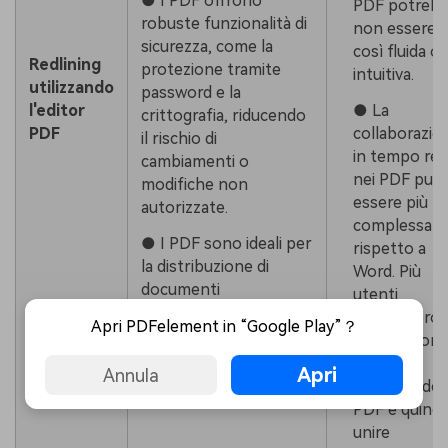
● I PDF offrono
PDF potreb
robuste funzionalità di
non essere
sicurezza, come la
così fluida o
Redlining
protezione tramite
intuitiva.
utilizzando
password e la
● La
l'editor
crittografia, riducendo
collaborazio
PDF
il rischio di
in tempo rea
cambiamenti o
nei PDF può
modifiche non
essere più
autorizzate.
complessa
● I PDF sono ideali per
rispetto a
la distribuzione di
Word. Più
documenti
utenti
professionali e
potrebbero
Apri PDFelement in “Google Play”？
finalizzati poiché ne
dover lavora
preservano il layout e
su copie
Apri
Annula
la formattazione.
separate del
PDF e quindi
unire