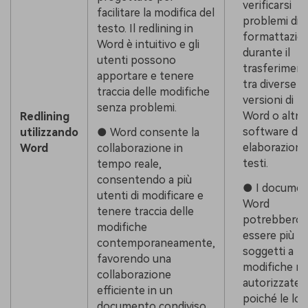
verificarsi
facilitare la modifica del
problemi di
testo. Il redlining in
formattazio
Word è intuitivo e gli
durante il
utenti possono
trasferimen
apportare e tenere
tra diverse
traccia delle modifiche
versioni di
senza problemi.
Word o altri
Redlining
software di
● Word consente la
utilizzando
elaborazione
collaborazione in
Word
testi.
tempo reale,
consentendo a più
● I documen
utenti di modificare e
Word
tenere traccia delle
potrebbero
modifiche
essere più
contemporaneamente,
soggetti a
favorendo una
modifiche n
collaborazione
autorizzate,
efficiente in un
poiché le lor
documento condiviso.