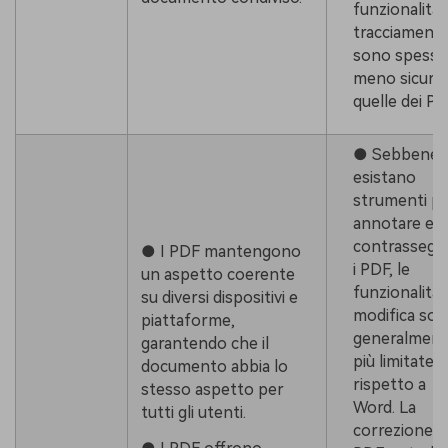
funzionalità 
tracciament
sono spesso
meno sicure 
quelle dei PD
● Sebbene
esistano
strumenti p
annotare e
contrassegn
● I PDF mantengono
i PDF, le
un aspetto coerente
funzionalità 
su diversi dispositivi e
modifica so
piattaforme,
generalment
garantendo che il
più limitate
documento abbia lo
rispetto a
stesso aspetto per
Word. La
tutti gli utenti.
correzione i