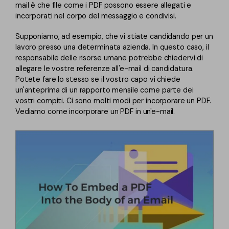
mail è che file come i PDF possono essere allegati e
Finanza
incorporati nel corpo del messaggio e condivisi.
Password PDF
Governo
Supponiamo, ad esempio, che vi stiate candidando per un
Condividi PDF
lavoro presso una determinata azienda. In questo caso, il
Pubblicazione
responsabile delle risorse umane potrebbe chiedervi di
AI per PDF
allegare le vostre referenze all'e-mail di candidatura.
Freelancer
Potete fare lo stesso se il vostro capo vi chiede
Chat con PDF
un'anteprima di un rapporto mensile come parte dei
Recensioni e premi
vostri compiti. Ci sono molti modi per incorporare un PDF.
Riassunto PDF AI
Vediamo come incorporare un PDF in un'e-mail.
Storie di clienti
Traduzione PDF AI
Recensioni di clienti
Controllo grammatica AI
Confronto dei software PDF
Chat con immagine
Guida utente
Rilevatore di contenuti AI
PDFelement per Windows
Riscrivi PDF con AI
PDFelement per Mac
Leggi PDF con AI