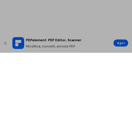
PDFelement: PDF Editor, Scanner
Apri
Modifica, converti, annota PDF
Prodotti Popolari
Wondershare
Esplora AI
Centro di Assistenza