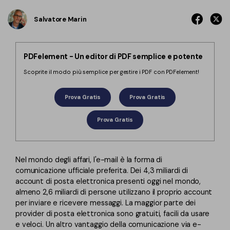
Converti PDF
PDFelement Cloud
Esegui OCR su PDF
Salvatore Marin
Modifica PDF
Online Gratis
APP PDF
Compimi PDF
PDF in Word
Firma su PDF
PDFelement - Un editor di PDF semplice e potente
Organizza PDF
Comprimere PDF
Scoprite il modo più semplice per gestire i PDF con PDFelement!
PDF editor per Mac
Ritaglia PDF
Unire PDF
Comprimere PDF
Prova Gratis
Prova Gratis
Modulo PDF
Word in PDF
Tutti Gli Argomenti
Prova Gratis
Firma PDF
Altri Strumenti Online
Soluzioni PDF per
Batch PDF
Nel mondo degli affari, l'e-mail è la forma di
Educazione
Firma digitale certificata
comunicazione ufficiale preferita. Dei 4,3 miliardi di
account di posta elettronica presenti oggi nel mondo,
Servizio IT
Smart Redact PDF
almeno 2,6 miliardi di persone utilizzano il proprio account
per inviare e ricevere messaggi. La maggior parte dei
Legale
PDF OCR
provider di posta elettronica sono gratuiti, facili da usare
e veloci. Un altro vantaggio della comunicazione via e-
Sanità
Extrai dati PDF