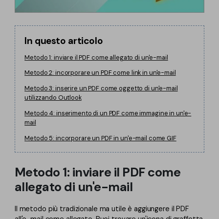
PDFelement per iOS
Chat con documento
PDFelement per Android
AI Image Generator
Tutorial Video
In questo articolo
Metodo 1: inviare il PDF come allegato di un'e-mail
Support
Tutte Le Funzionalità
Metodo 2: incorporare un PDF come link in un'e-mail
Contatta il supporto
Metodo 3: inserire un PDF come oggetto di un'e-mail
Specifiche tecniche
utilizzando Outlook
Metodo 4: inserimento di un PDF come immagine in un'e-
Aggiornamenti
mail
Centro di download
Metodo 5: incorporare un PDF in un'e-mail come GIF
Aggiorna a PDFelement 12
Metodo 1: inviare il PDF come
allegato di un'e-mail
Il metodo più tradizionale ma utile è aggiungere il PDF
all'e-mail come allegato. Puoi trovare un'icona di graffetta