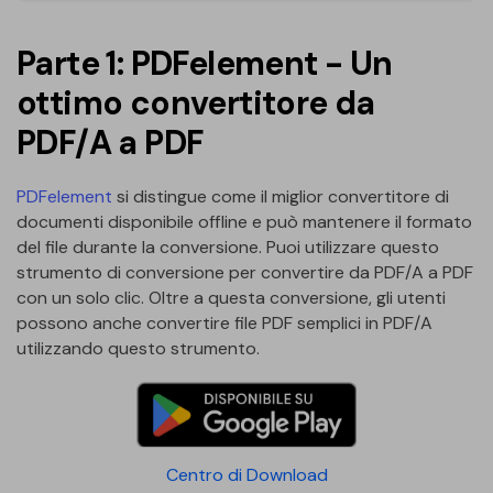
PDFelement per iOS
Chat con documento
PDFelement per Android
Parte 1: PDFelement - Un
AI Image Generator
Tutorial Video
ottimo convertitore da
PDF/A a PDF
Support
Tutte Le Funzionalità
Contatta il supporto
PDFelement
si distingue come il miglior convertitore di
Specifiche tecniche
documenti disponibile offline e può mantenere il formato
del file durante la conversione. Puoi utilizzare questo
Aggiornamenti
strumento di conversione per convertire da PDF/A a PDF
con un solo clic. Oltre a questa conversione, gli utenti
Centro di download
possono anche convertire file PDF semplici in PDF/A
Aggiorna a PDFelement 12
utilizzando questo strumento.
Centro di Download