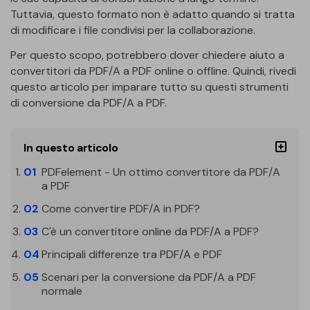
Tuttavia, questo formato non è adatto quando si tratta
Finanza
Password PDF
di modificare i file condivisi per la collaborazione.
Governo
Condividi PDF
Per questo scopo, potrebbero dover chiedere aiuto a
convertitori da PDF/A a PDF online o offline. Quindi, rivedi
Pubblicazione
AI per PDF
questo articolo per imparare tutto su questi strumenti
di conversione da PDF/A a PDF.
Freelancer
Chat con PDF
Recensioni e premi
Riassunto PDF AI
In questo articolo
Storie di clienti
Traduzione PDF AI
PDFelement - Un ottimo convertitore da PDF/A
Recensioni di clienti
a PDF
Controllo grammatica AI
Come convertire PDF/A in PDF?
Confronto dei software PDF
Chat con immagine
C'è un convertitore online da PDF/A a PDF?
Guida utente
Rilevatore di contenuti AI
Principali differenze tra PDF/A e PDF
PDFelement per Windows
Scenari per la conversione da PDF/A a PDF
Riscrivi PDF con AI
PDFelement per Mac
normale
Leggi PDF con AI