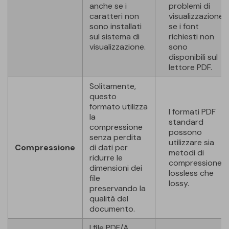
anche se i
problemi di
caratteri non
visualizzazione
sono installati
se i font
sul sistema di
richiesti non
visualizzazione.
sono
disponibili sul
lettore PDF.
Solitamente,
questo
formato utilizza
I formati PDF
la
standard
compressione
possono
senza perdita
utilizzare sia
Compressione
di dati per
metodi di
ridurre le
compressione
dimensioni dei
lossless che
file
lossy.
preservando la
qualità del
documento.
I file PDF/A