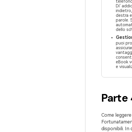
telefono
Di' addi
indietro,
destra e
parole. Si adattano e riallineano
automat
dello sc
Gestione
puoi pro
assicurar
vantagg
consente
eBook ve
e visuali
Parte 
Come leggere i
Fortunatament
disponibili. I