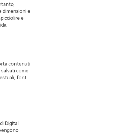
rtanto,
le dimensioni e
icciolire e
ida.
orta contenuti
 salvati come
stuali, font
i Digital
e vengono