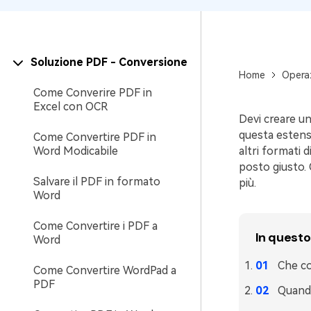
Tutte Le Funzionalità
Soluzione PDF - Conversione
Home
Operaz
Come Converire PDF in
Excel con OCR
Devi creare un
questa estensi
Come Convertire PDF in
Word Modicabile
altri formati 
posto giusto.
Salvare il PDF in formato
più.
Word
Come Convertire i PDF a
In questo
Word
Che c
Come Convertire WordPad a
PDF
Quando