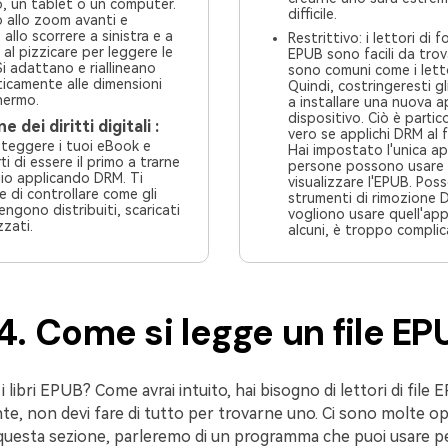
, un tablet o un computer.
difficile.
o allo zoom avanti e
 allo scorrere a sinistra e a
Restrittivo: i lettori di 
 al pizzicare per leggere le
EPUB sono facili da tro
sono comuni come i letto
icamente alle dimensioni
Quindi, costringeresti gl
hermo.
a installare una nuova a
dispositivo. Ciò è particolarmente
 dei diritti digitali :
vero se applichi DRM al f
teggere i tuoi eBook e
Hai impostato l'unica ap
ti di essere il primo a trarne
persone possono usare
io applicando DRM. Ti
visualizzare l'EPUB. Possono usare
 di controllare come gli
strumenti di rimozione 
ngono distribuiti, scaricati
vogliono usare quell'app. Ma p
zzati.
alcuni, è troppo complic
4. Come si legge un file EP
 libri EPUB? Come avrai intuito, hai bisogno di lettori di file 
e, non devi fare di tutto per trovarne uno. Ci sono molte op
n questa sezione, parleremo di un programma che puoi usare per