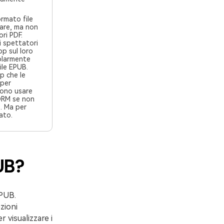
formato file
vare, ma non
ri PDF.
i spettatori
pp sul loro
ile EPUB.
p che le
 per
DRM se non
er
ato.
UB?
EPUB.
zioni
 visualizzare i