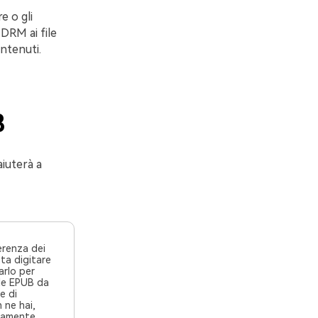
e o gli
 DRM ai file
ontenuti.
B
aiuterà a
ferenza dei
ta digitare
varlo per
e di
mamente