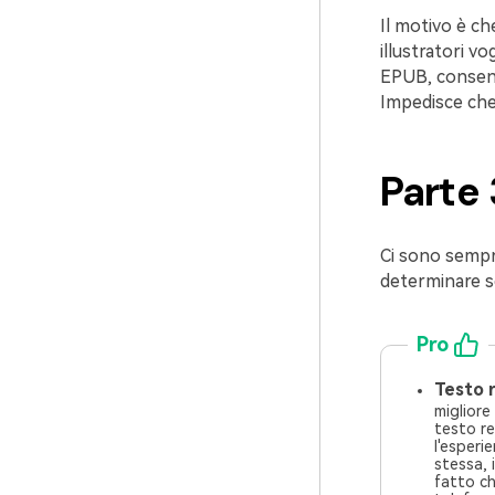
Il motivo è ch
illustratori v
EPUB, consenten
Impedisce che 
Parte 
Ci sono sempre 
determinare se
Pro
Testo r
migliore 
testo reflowabl
l'esperie
stessa,
fatto ch