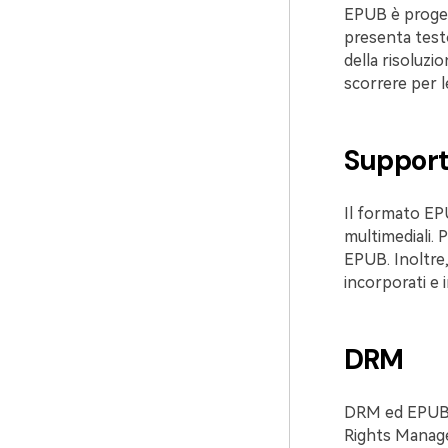
EPUB è proget
presenta testo
della risoluzi
scorrere per le
Support
Il formato EPU
multimediali. 
EPUB. Inoltre,
incorporati e in
DRM
DRM ed EPUB s
Rights Manage