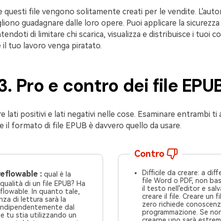
e questi file vengono solitamente creati per le vendite. L'autor
ogliono guadagnare dalle loro opere. Puoi applicare la sicurezza
doti di limitare chi scarica, visualizza e distribuisce i tuoi c
il tuo lavoro venga piratato.
3. Pro e contro dei file EPU
lati positivi e lati negativi nelle cose. Esaminare entrambi ti 
 il formato di file EPUB è davvero quello da usare.
Contro
Difficile da creare: a dif
eflowable :
qual è la
file Word o PDF, non bas
qualità di un file EPUB? Ha
il testo nell'editor e sal
e. In quanto tale,
creare il file. Creare un file EPUB da
nza di lettura sarà la
zero richiede conoscenz
 indipendentemente dal
programmazione. Se non ne hai,
e tu stia utilizzando un
crearne uno sarà estre