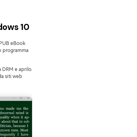
ndows 10
 EPUB eBook
sto programma
 DRM e aprilo.
da siti web