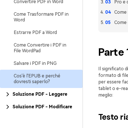
Convertire PDF in Word
Pro e 
Come s
Come Trasformare PDF in
Word
Come c
Estrarre PDF a Word
Come Convertire i PDF in
Parte 
File WordPad
Salvare i PDF in PNG
Il significato
formato di file 
Cos'è l'EPUB e perché
dovresti saperlo?
per essere fac
tablet o e-rea
Soluzione PDF - Leggere
meglio:
Soluzione PDF - Modificare
Testo ri