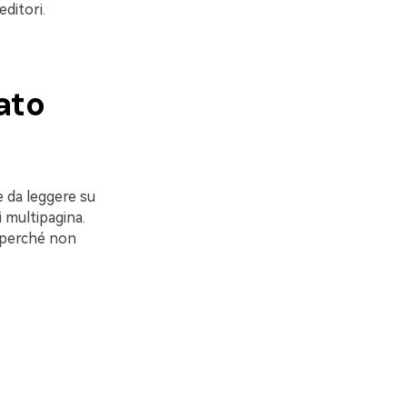
editori.
mato
e da leggere su
 multipagina.
 perché non