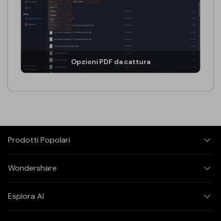
PDFelement per iOS
Chat con documento
PDFelement per Android
AI Image Generator
Tutorial Video
Support
Opzioni PDF da cattura
Tutte Le Funzionalità
Contatta il supporto
Specifiche tecniche
Aggiornamenti
Centro di download
Prodotti Popolari
Aggiorna a PDFelement 12
Wondershare
Esplora AI