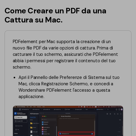
Converti PDF
PDFelement Cloud
Come Creare un PDF da una
Esegui OCR su PDF
Modifica PDF
Online Gratis
Cattura su Mac.
APP PDF
Compimi PDF
PDF in Word
Firma su PDF
Organizza PDF
Comprimere PDF
PDFelement per Mac supporta la creazione di un
PDF editor per Mac
nuovo file PDF da varie opzioni di cattura. Prima di
Ritaglia PDF
Unire PDF
catturare il tuo schermo, assicurati che PDFelement
Comprimere PDF
abbia i permessi per registrare il contenuto del tuo
Modulo PDF
Word in PDF
schermo.
Tutti Gli Argomenti
Firma PDF
Altri Strumenti Online
Apri il Pannello delle Preferenze di Sistema sul tuo
Mac, clicca Registrazione Schermo, e concedi a
Soluzioni PDF per
Batch PDF
Wondershare PDFelement l'accesso a questa
Educazione
applicazione.
Firma digitale certificata
Servizio IT
Smart Redact PDF
Legale
PDF OCR
Sanità
Extrai dati PDF