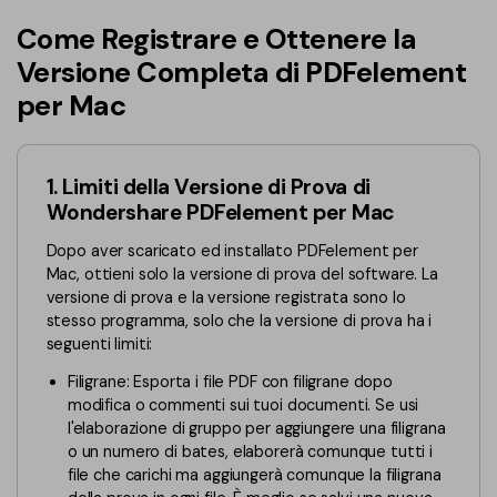
Converti PDF
PDFelement Cloud
Come Registrare e Ottenere la
Esegui OCR su PDF
Modifica PDF
Online Gratis
Versione Completa di PDFelement
APP PDF
Compimi PDF
per Mac
PDF in Word
Firma su PDF
Organizza PDF
Comprimere PDF
PDF editor per Mac
Ritaglia PDF
1. Limiti della Versione di Prova di
Unire PDF
Comprimere PDF
Wondershare PDFelement per Mac
Modulo PDF
Word in PDF
Dopo aver scaricato ed installato PDFelement per
Tutti Gli Argomenti
Firma PDF
Mac, ottieni solo la versione di prova del software. La
Altri Strumenti Online
versione di prova e la versione registrata sono lo
Soluzioni PDF per
Batch PDF
stesso programma, solo che la versione di prova ha i
seguenti limiti:
Educazione
Firma digitale certificata
Filigrane: Esporta i file PDF con filigrane dopo
Servizio IT
Smart Redact PDF
modifica o commenti sui tuoi documenti. Se usi
l'elaborazione di gruppo per aggiungere una filigrana
Legale
PDF OCR
o un numero di bates, elaborerà comunque tutti i
file che carichi ma aggiungerà comunque la filigrana
Sanità
Extrai dati PDF