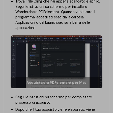
PDFelement per iOS
Trova il file .dmg che hai appena scaricato e aprilio.
Segui le istruzioni su schermo per installare
Chat con documento
PDFelement per Android
Wondershare PDFelement. Quando vuoi usare il
programma, accedi ad esso dalla cartella
AI Image Generator
Tutorial Video
Applicazioni o dal Launchpad sulla barra delle
applicazioni
Support
Tutte Le Funzionalità
Contatta il supporto
Specifiche tecniche
Aggiornamenti
Centro di download
Aggiorna a PDFelement 12
Acquista ora PDFelement per Mac
Segui le istruzioni su schermo per completare il
processo di acquisto.
Dopo che il tuo acquisto viene elaborato, viene