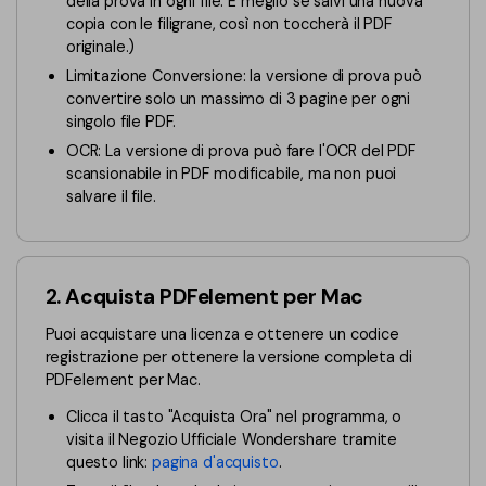
della prova in ogni file. È meglio se salvi una nuova
copia con le filigrane, così non toccherà il PDF
Finanza
Password PDF
originale.)
Governo
Limitazione Conversione: la versione di prova può
Condividi PDF
convertire solo un massimo di 3 pagine per ogni
Pubblicazione
singolo file PDF.
AI per PDF
OCR: La versione di prova può fare l'OCR del PDF
Freelancer
Chat con PDF
scansionabile in PDF modificabile, ma non puoi
salvare il file.
Recensioni e premi
Riassunto PDF AI
Storie di clienti
Traduzione PDF AI
Recensioni di clienti
2. Acquista PDFelement per Mac
Controllo grammatica AI
Confronto dei software PDF
Puoi acquistare una licenza e ottenere un codice
Chat con immagine
registrazione per ottenere la versione completa di
Guida utente
PDFelement per Mac.
Rilevatore di contenuti AI
PDFelement per Windows
Clicca il tasto "Acquista Ora" nel programma, o
Riscrivi PDF con AI
visita il Negozio Ufficiale Wondershare tramite
PDFelement per Mac
questo link:
pagina d'acquisto
.
Leggi PDF con AI