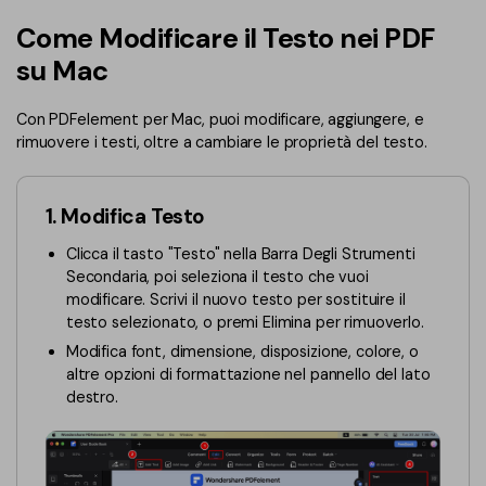
Converti PDF
PDFelement Cloud
Come Modificare il Testo nei PDF
Esegui OCR su PDF
Modifica PDF
Online Gratis
su Mac
APP PDF
Compimi PDF
PDF in Word
Firma su PDF
Con PDFelement per Mac, puoi modificare, aggiungere, e
Organizza PDF
Comprimere PDF
rimuovere i testi, oltre a cambiare le proprietà del testo.
PDF editor per Mac
Ritaglia PDF
Unire PDF
Comprimere PDF
1. Modifica Testo
Modulo PDF
Word in PDF
Tutti Gli Argomenti
Clicca il tasto "Testo" nella Barra Degli Strumenti
Firma PDF
Altri Strumenti Online
Secondaria, poi seleziona il testo che vuoi
modificare. Scrivi il nuovo testo per sostituire il
Soluzioni PDF per
Batch PDF
testo selezionato, o premi Elimina per rimuoverlo.
Educazione
Firma digitale certificata
Modifica font, dimensione, disposizione, colore, o
altre opzioni di formattazione nel pannello del lato
Servizio IT
Smart Redact PDF
destro.
Legale
PDF OCR
Sanità
Extrai dati PDF