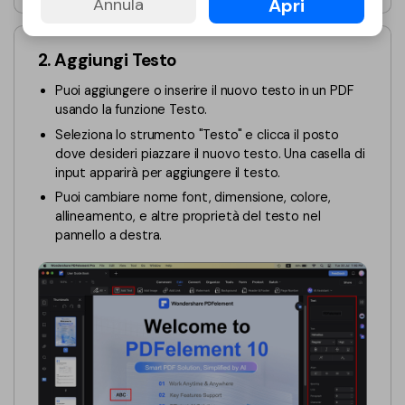
Apri
Annula
PDFelement per iOS
Chat con documento
PDFelement per Android
2. Aggiungi Testo
AI Image Generator
Tutorial Video
Puoi aggiungere o inserire il nuovo testo in un PDF
usando la funzione Testo.
Support
Tutte Le Funzionalità
Seleziona lo strumento "Testo" e clicca il posto
Contatta il supporto
dove desideri piazzare il nuovo testo. Una casella di
input apparirà per aggiungere il testo.
Specifiche tecniche
Puoi cambiare nome font, dimensione, colore,
Aggiornamenti
allineamento, e altre proprietà del testo nel
pannello a destra.
Centro di download
Aggiorna a PDFelement 12