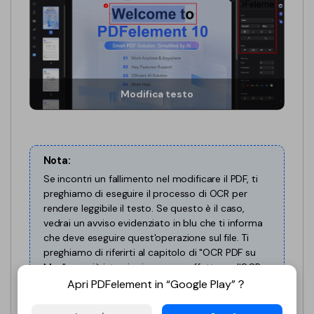
Finanza
Password PDF
Governo
Condividi PDF
Pubblicazione
AI per PDF
Modifica testo
Freelancer
Chat con PDF
Recensioni e premi
Riassunto PDF AI
Storie di clienti
Nota:
Traduzione PDF AI
Se incontri un fallimento nel modificare il PDF, ti
Recensioni di clienti
preghiamo di eseguire il processo di OCR per
Controllo grammatica AI
rendere leggibile il testo. Se questo è il caso,
Confronto dei software PDF
vedrai un avviso evidenziato in blu che ti informa
Chat con immagine
che deve eseguire quest'operazione sul file. Ti
Guida utente
Rilevatore di contenuti AI
preghiamo di riferirti al capitolo di "OCR PDF su
PDFelement per Windows
Mac" per più istruzioni su come effettuare l'OCR
Riscrivi PDF con AI
prima di modificare un file PDF scansionato.
Apri PDFelement in “Google Play”？
PDFelement per Mac
Leggi PDF con AI