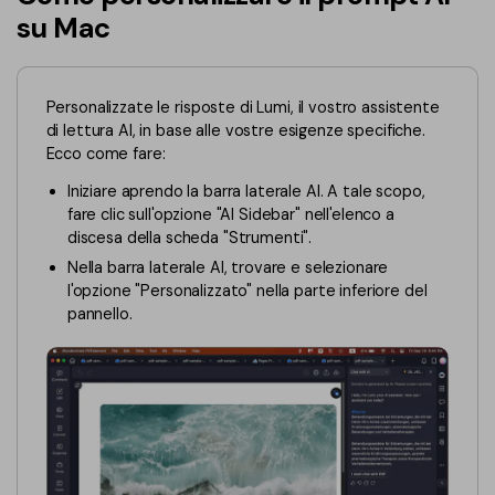
Converti PDF
PDFelement Cloud
su Mac
Esegui OCR su PDF
Modifica PDF
Online Gratis
APP PDF
Compimi PDF
PDF in Word
Personalizzate le risposte di Lumi, il vostro assistente
Firma su PDF
di lettura AI, in base alle vostre esigenze specifiche.
Organizza PDF
Comprimere PDF
Ecco come fare:
PDF editor per Mac
Ritaglia PDF
Unire PDF
Iniziare aprendo la barra laterale AI. A tale scopo,
Comprimere PDF
fare clic sull'opzione "AI Sidebar" nell'elenco a
Modulo PDF
Word in PDF
discesa della scheda "Strumenti".
Tutti Gli Argomenti
Firma PDF
Nella barra laterale AI, trovare e selezionare
Altri Strumenti Online
l'opzione "Personalizzato" nella parte inferiore del
Soluzioni PDF per
Batch PDF
pannello.
Educazione
Firma digitale certificata
Servizio IT
Smart Redact PDF
Legale
PDF OCR
Sanità
Extrai dati PDF