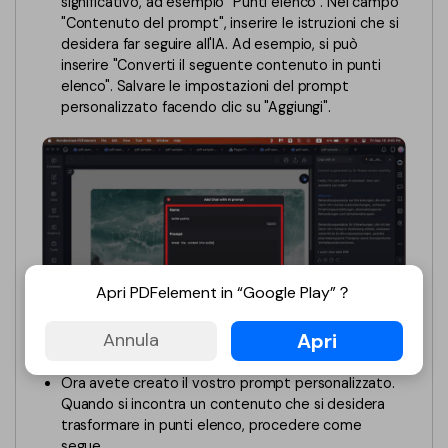
significativo, ad esempio "Punti elenco". Nel campo
PDFelement per iOS
"Contenuto del prompt", inserire le istruzioni che si
Chat con documento
PDFelement per Android
desidera far seguire all'IA. Ad esempio, si può
inserire "Converti il seguente contenuto in punti
AI Image Generator
Tutorial Video
elenco". Salvare le impostazioni del prompt
personalizzato facendo clic su "Aggiungi".
Support
Tutte Le Funzionalità
Contatta il supporto
Specifiche tecniche
Aggiornamenti
Centro di download
Apri PDFelement in “Google Play”？
Aggiorna a PDFelement 12
impostare AI prompt mac
Apri
Annula
Ora avete creato il vostro prompt personalizzato.
Quando si incontra un contenuto che si desidera
trasformare in punti elenco, procedere come
segue.