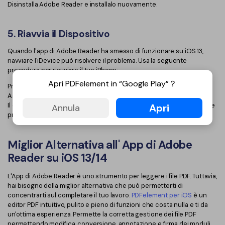
Disinstalla Adobe Reader e installalo nuovamente.
5. Riavvia il Dispositivo
Quando l'app di Adobe Reader ha smesso di funzionare su iOS 13,
riavviare l'iDevice può risolvere il problema. Usa la seguente
procedura per riavviare il tuo iPhone;
Apri PDFelement in “Google Play”？
Premi e lascia premuto il tasto "Spegni/Accendi"
Assicurati di trascinare "Scorri per Spegnere" l'iPhone
Il dispositivo si spegnerà; attendi 5 minuti prima di premere e lasciare
Apri
Annula
premuto lo stesso tasto per accenderlo.
Miglior Alternativa all' App di Adobe
Reader su iOS 13/14
L'App di Adobe Reader è uno strumento per leggere i file PDF. Tuttavia,
hai bisogno della miglior alternativa che può permetterti di
concentrarti sul completare il tuo lavoro.
PDFelement per iOS
è un
editor PDF intuitivo, pulito e pieno di funzioni che costa nulla e ti da
un'ottima esperienza. Permette la corretta gestione dei file PDF
permettendo modifica, conversione, annotazione e firma dei moduli.