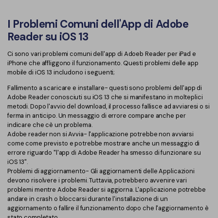
PDFelement per iOS
Chat con documento
PDFelement per Android
I Problemi Comuni dell'App di Adobe
Reader su iOS 13
AI Image Generator
Tutorial Video
Ci sono vari problemi comuni dell'app di Adoeb Reader per iPad e
Support
iPhone che affliggono il funzionamento. Questi problemi delle app
Tutte Le Funzionalità
mobile di iOS 13 includono i seguenti;
Contatta il supporto
Fallimento a scaricare e installare- questi sono problemi dell'app di
Specifiche tecniche
Adobe Reader conosciuti su iOS 13 che si manifestano in molteplici
metodi. Dopo l'avvio del download, il processo fallisce ad avviaresi o si
Aggiornamenti
ferma in anticipo. Un messaggio di errore compare anche per
indicare che cè un problema.
Centro di download
Adobe reader non si Avvia- l'applicazione potrebbe non avviarsi
come come previsto e potrebbe mostrare anche un messaggio di
Aggiorna a PDFelement 12
errore riguardo "l'app di Adobe Reader ha smesso di funzionare su
iOS 13".
Problemi di aggiornamento- Gli aggiornamenti delle Applicazioni
devono risolvere i problemi. Tuttavia, potrebbero avvenire vari
problemi mentre Adobe Reader si aggiorna. L'applicazione potrebbe
andare in crash o bloccarsi durante l'installazione di un
aggiornamento o fallire il funzionamento dopo che l'aggiornamento è
stato completato.