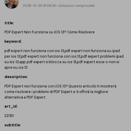
Converti PDF
PDFelement Cloud
2025-12-25 18:09:24 • Soluzioni comprovate
Esegui OCR su PDF
Modifica PDF
Online Gratis
APP PDF
title:
Compimi PDF
PDF in Word
Firma su PDF
PDF Expert Non Funziona su iOS 13? Come Risolvere
Organizza PDF
Comprimere PDF
keyword:
PDF editor per Mac
Ritaglia PDF
Unire PDF
pdf expert non funziona con ios 13,pdf expert non funziona su ipad
Comprimere PDF
per ios 13,pdf expert non funziona con ios 13,pdf expert problemi ipad
Modulo PDF
Word in PDF
su ios 13,app pdf expert si blocca su ios 13,pdf expert esce o non si
apre su ios 13
Tutti Gli Argomenti
Firma PDF
Altri Strumenti Online
description:
Soluzioni PDF per
Batch PDF
PDF Expert non funziona con iOS 13? Questo articolo ti mostrerà
come risolvere i problemi di PDF Expert e ti offrirà la migliore
Educazione
Firma digitale certificata
alternativa a PDF Expert.
Servizio IT
Smart Redact PDF
art_id:
221131
Legale
PDF OCR
subtitle:
Sanità
Extrai dati PDF