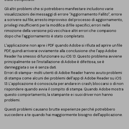
Gli altri problemi che si potrebbero manifestare includono varie
visualizzazioni dei messaggi di errore "Aggiornamento Fallito", errore
a scrivere sul file, arresto improvviso del processo di aggiornamento,
privilegi insufficienti per la modifica di file specifici, errori nella
rimozione della versione più vecchia e altri errori che compaiono
dopo che l'aggiornamento è stato completato.
L'applicazione non apre i PDF quando Adobe si rifiuta ad aprire un file
PDF, quindi arriverai ovviamente alla conclusione che l'app Adobe
Reader ha smesso di funzionare su iOS 13. Questo problema avviene
principalmente se l'installazione di Adobe è difettosa, se è
danneggiata o se è senza dati.
Errori di stampa- molti utenti di Adobe Reader hanno avuto problemi
di stampa come alcuni dei problemi dell'app di Adobe Reader su iOS
13. L'applicazione è conosciuta per andare in crash, bloccarsi o di non
rispondere quando avvia il compito di stampa. Quando Adobe mostra
questo comportamento, la stampante e i suoi driver non hanno
problemi.
Questi problemi causano brutte esperienze perché potrebbero
succedere a te quando hai maggiormente bisogno dell'applicazione.