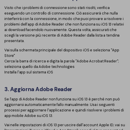
Visto che i problemi di connessione sono stati risolti, verifica
eseguendo un controllo di connessione. Ciò assicurerà che nulla
interferirà con la connessione, in modo che puoi provare a risolvere i
problemi dell'app di Adobe Reader che non funziona su iOS 13 relativi
ai download facendolo nuovamente. Questa volta, assicurati che
scegli la versione più recente di Adobe Reader dalla lista a tendina
presentata.
Vai sulla schermata principale del dispositivo iOS e seleziona "App
Store"
Cerca la barra di ricerca e digita la parola "Adobe Acrobat Reader";
seleziona quello da Adobe technologies
Installa l'app sul sistema iOS
3. Aggiorna Adobe Reader
Se l'app di Adobe Reader non funziona su iOS 13 è perché non può
aggiornarsi automaticamente fallo manualmente. Usa i seguenti
processi per aggiornare l'applicazione e quindi risolvere i problemi di
app mobile Adobe su iOS 13.
Vai nelle impostazioni di iOS 13 per uscire dall'account Apple ID; vai su