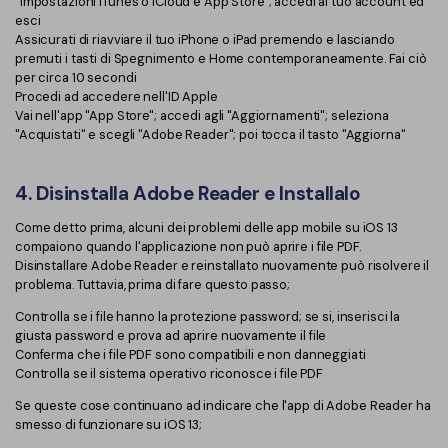
"Impostazioni iTunes o iCloud e App Store"; accedi al tuo account ed
esci
Assicurati di riavviare il tuo iPhone o iPad premendo e lasciando
premuti i tasti di Spegnimento e Home contemporaneamente. Fai ciò
per circa 10 secondi
Procedi ad accedere nell'ID Apple
Vai nell'app "App Store"; accedi agli "Aggiornamenti"; seleziona
"Acquistati" e scegli "Adobe Reader"; poi tocca il tasto "Aggiorna"
4. Disinstalla Adobe Reader e Installalo
Come detto prima, alcuni dei problemi delle app mobile su iOS 13
compaiono quando l'applicazione non può aprire i file PDF.
Disinstallare Adobe Reader e reinstallato nuovamente può risolvere il
problema. Tuttavia, prima di fare questo passo;
Controlla se i file hanno la protezione password; se si, inserisci la
giusta password e prova ad aprire nuovamente il file
Conferma che i file PDF sono compatibili e non danneggiati
Controlla se il sistema operativo riconosce i file PDF
Se queste cose continuano ad indicare che l'app di Adobe Reader ha
smesso di funzionare su iOS 13;