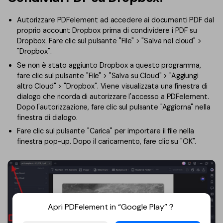
Converti PDF
PDFelement Cloud
Esegui OCR su PDF
Autorizzare PDFelement ad accedere ai documenti PDF dal
Modifica PDF
Online Gratis
proprio account Dropbox prima di condividere i PDF su
APP PDF
Compimi PDF
Dropbox. Fare clic sul pulsante "File" > "Salva nel cloud" >
PDF in Word
"Dropbox".
Firma su PDF
Organizza PDF
Comprimere PDF
Se non è stato aggiunto Dropbox a questo programma,
PDF editor per Mac
fare clic sul pulsante "File" > "Salva su Cloud" > "Aggiungi
Ritaglia PDF
Unire PDF
altro Cloud" > "Dropbox". Viene visualizzata una finestra di
Comprimere PDF
dialogo che ricorda di autorizzare l'accesso a PDFelement.
Modulo PDF
Word in PDF
Dopo l'autorizzazione, fare clic sul pulsante "Aggiorna" nella
Tutti Gli Argomenti
finestra di dialogo.
Firma PDF
Altri Strumenti Online
Fare clic sul pulsante "Carica" per importare il file nella
Soluzioni PDF per
Batch PDF
finestra pop-up. Dopo il caricamento, fare clic su "OK".
Educazione
Firma digitale certificata
Servizio IT
Smart Redact PDF
Legale
PDF OCR
Apri PDFelement in “Google Play”？
Sanità
Extrai dati PDF